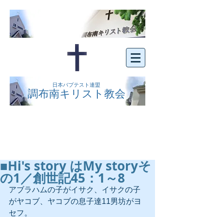
日本バプテスト連盟
調布南キリスト教会
京王線布田駅の南側にある、明るくオープン
な教会です。どなたでもご自由にお越し下さ
い。
■Hi's story はMy storyそ
の1／創世記45：1～8
アブラハムの子がイサク、イサクの子
がヤコブ、ヤコブの息子達11男坊がヨ
セフ。