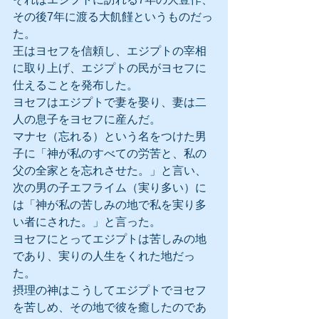
その後7年に渡る大飢饉というものだっ
た。
王はヨセフを信頼し、エジプトの宰相
に取り上げ、エジプトの民がヨセフに
仕えることを発布した。
ヨセフはエジプトで妻を娶り、妻は二
人の息子をヨセフに産んだ。
マナセ（忘れる）という名をつけた男
子に「神が私のすべての労苦と、私の
父の全家とを忘れさせた。」と言い、
次の男の子エフライム（実り多い）に
は「神が私の苦しみの地で私を実り多
い者にされた。」と言った。
ヨセフにとってエジプトは苦しみの地
であり、実りの人生をくれた地だっ
た。
摂理の神はこうしてエジプトでヨセフ
を苦しめ、その地で彼を癒したのであ