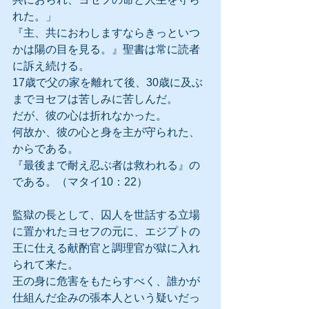
れた。」
『主、共におわしますならきっといつ
かは陽の目を見る。』聖書は常に読者
に訴え続ける。
17歳で父の家を離れて後、30歳に及ぶ
までヨセフは苦しみに苦しんだ。
だが、彼の心は折れなかった。
何故か、彼の心と身を主が守られた、
からである。
『最後まで耐え忍ぶ者は救われる』の
である。（マタイ10：22）
監獄の長として、囚人を世話する立場
に置かれたヨセフの元に、エジプトの
王に仕える献酌官と調理官が獄に入れ
られて来た。
王の身に危害をもたらすべく、誰かが
仕組んだ企みの張本人という疑いだっ