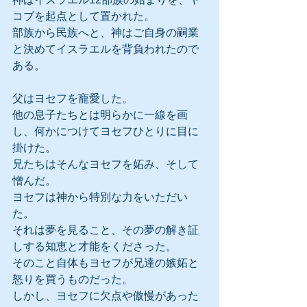
コブを起点として置かれた。
部族から民族へと、神はご自身の嗣業
と決めてイスラエルを背負われたので
ある。
父はヨセフを寵愛した。
他の息子たちとは明らかに一線を画
し、何かにつけてヨセフひとりに目に
掛けた。
兄たちはそんなヨセフを妬み、そして
憎んだ。
ヨセフは神から特別な力をいただい
た。
それは夢を見ること、その夢の解き証
しする知恵と才能をくださった。
そのこと自体もヨセフが兄達の嫉妬と
怒りを買うものだった。
しかし、ヨセフに欠点や傲慢があった