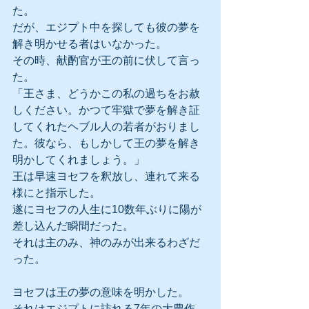
た。
だが、エジプト中を探しても彼の夢を
解き明かせる者はいなかった。
その時、献酌官が王の前に伏して言っ
た。
「王さま、どうかこの私の過ちをお赦
しください。かつて牢獄で夢を解き証
してくれたヘブル人の若者がおりまし
た。彼なら、もしかして王の夢を解き
明かしてくれましょう。」
王は早速ヨセフを釈放し、連れて来る
様にと指示した。
遂にヨセフの人生に10数年ぶりに陽が
差し込んだ瞬間だった。
それは主のみ、神のみが出来るわざだ
った。
ヨセフは王の夢の意味を明かした。
それはエジプトに訪れる7年の大豊作、