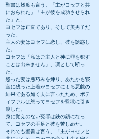
聖書は幾度も言う、「主がヨセフと共
におられた」「主が彼を成功させられ
た」と。
ヨセフは正直であり、そして美男子だ
った。
主人の妻はヨセフに恋し、彼を誘惑し
た。
ヨセフは「私はご主人と神に罪を犯す
ことは出来ません」、凛として断っ
た。
怒った妻は悪巧みを煉り、あたかも寝
室に残った上着がヨセフによる悪戯の
結果である如く夫に言ったため、ポテ
ィファルは怒ってヨセフを監獄に引き
渡した。
身に覚えのない冤罪は鉄の鎖になっ
て、ヨセフの手足と彼を苦しめた。
それでも聖書は言う、「主がヨセフと
共におられ、ヨセフの命と人生を守ら