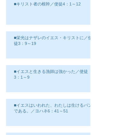
■キリスト者の根幹／使徒4：1～12
■栄光はナザレのイエス・キリストに／使
徒3：9～19
■イエスと生きる漁師は強かった／使徒
3：1～9
■イエスはいわれた、わたしは生けるパン
である。／ヨハネ6：41～51