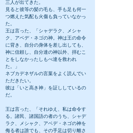
三人が出てきた。
見ると彼等の髪の毛も、手も足も何一
つ燃えた気配も火傷も負っていなかっ
た。
王は言った、「シャデラク、メシャ
ク、アベデ・ネゴの神。神は王の命令
に背き、自分の身体を差し出しても、
神に信頼し、自分達の神以外、拝むこ
とをしなかったしもべ達を救われ
た。」
ネブカデネザルの言葉をよく読んでい
ただきたい。
彼は「いと高き神」を証ししているの
だ。
王は言った、「それゆえ、私は命令す
る。諸民、諸国語の者のうち、シャデ
ラク、メシャク、アベデ・ネゴの神を
侮る者は誰でも、その手足は切り離さ