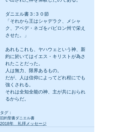
ダニエル書３:３０節
「それから王はシャデラク、メシャ
ク、アベデ・ネゴをバビロン州で栄え
させた。」
あれもこれも、ヤハウェという神、新
約に於いてはイエス・キリストが為さ
れたことだった。
人は無力、限界あるもの。
だが、人は信仰によってどれ程にでも
強くされる。
それは全知全能の神、主が共におられ
るからだ。
タグ：
旧約聖書
ダニエル書
2018年 礼拝メッセージ