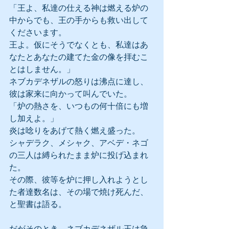
「王よ、私達の仕える神は燃える炉の
中からでも、王の手からも救い出して
くださいます。
王よ。仮にそうでなくとも、私達はあ
なたとあなたの建てた金の像を拝むこ
とはしません。」
ネブカデネザルの怒りは沸点に達し、
彼は家来に向かって叫んでいた。
「炉の熱さを、いつもの何十倍にも増
し加えよ。」
炎は唸りをあげて熱く燃え盛った。
シャデラク、メシャク、アベデ・ネゴ
の三人は縛られたまま炉に投げ込まれ
た。
その際、彼等を炉に押し入れようとし
た者達数名は、その場で焼け死んだ、
と聖書は語る。
だがそのとき、ネブカデネザル王は急