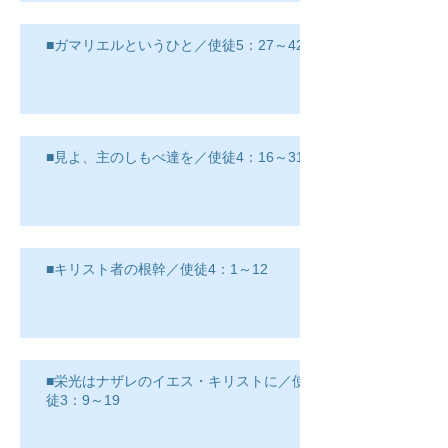
■ガマリエルというひと／使徒5：27～42
■見よ、主のしもべ達を／使徒4：16～31
■キリスト者の根幹／使徒4：1～12
■栄光はナザレのイエス・キリストに／使
徒3：9～19