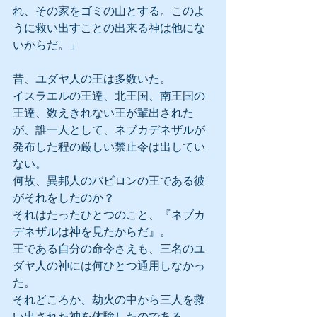
れ、その家をゴミの山とする。このよ
うに救い出すことの出来る神は他にな
いからだ。」
昔、ユダヤ人の王は多数いた。
イスラエルの王達、北王国、南王国の
王達、数えきれない王が輩出された
が、誰一人として、ネブカデネザルが
発布した程の厳しい禁止令は出してい
ない。
何故、異邦人のバビロンの王である彼
がそれをしたのか？
それはたったひとつのこと、『ネブカ
デネザルは神を見たからだ』。
王である自分の命令さえも、三名のユ
ダヤ人の神には何ひとつ通用しなかっ
た。
それどころか、劫火の中から三人を救
い出された神を体験したのである。