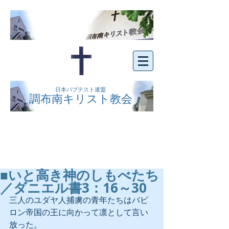
日本バプテスト連盟
調布南キリスト教会
京王線布田駅の南側にある、明るくオープン
な教会です。どなたでもご自由にお越し下さ
い。
■いと高き神のしもべたち
／ダニエル書3：16～30
三人のユダヤ人捕虜の青年たちはバビ
ロン帝国の王に向かって凛として言い
放った。