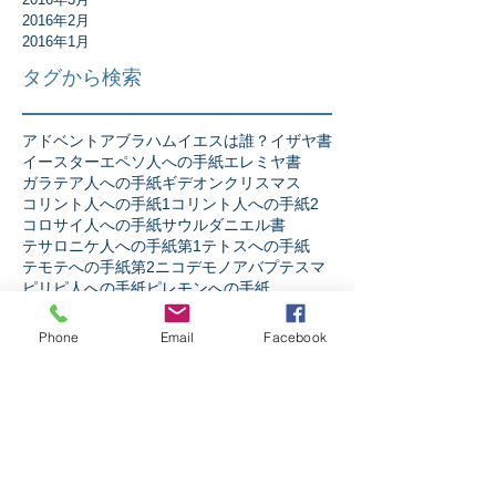
2016年2月
2016年1月
タグから検索
アドベント
アブラハム
イエスは誰？
イザヤ書
イースター
エペソ人への手紙
エレミヤ書
ガラテア人への手紙
ギデオン
クリスマス
コリント人への手紙1
コリント人への手紙2
コロサイ人への手紙
サウル
ダニエル書
テサロニケ人への手紙第1
テトスへの手紙
テモテへの手紙第2
ニコデモ
ノア
バプテスマ
ピリピ人への手紙
ピレモンへの手紙
ヘブル人への手紙
ペテロの手紙第1
ペテロの手紙第2
ペンテコステ
Phone
Email
Facebook
マタイの福音書
マラキ書
マルコの福音書
ミカ書
モーセ
ヨシュア記
ヨセフ
ヨナ書
ヨハネ13章
ヨハネの手紙第1
ヨハネの福音書
ヨハネの黙示録
ヨブ記
リバイバル
ルカの福音書
ルツ記
レビ記
ローマ人への手紙
人生
人間とは
伝道者の書
使徒の働き
信仰とは
出エジプト記
創世記
十字架の力
受難週
士師記