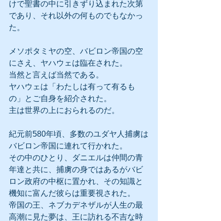
けで聖書の中に引きずり込まれた次第
であり、それ以外の何ものでもなかっ
た。
メソポタミヤの空、バビロン帝国の空
にさえ、ヤハウェは臨在された。
当然と言えば当然である。
ヤハウェは「わたしは有って有るも
の」とご自身を紹介された。
主は世界の上におられるのだ。
紀元前580年頃、多数のユダヤ人捕虜は
バビロン帝国に連れて行かれた。
その中のひとり、ダニエルは仲間の青
年達と共に、捕虜の身ではあるがバビ
ロン政府の中枢に置かれ、その知識と
機知に富んだ彼らは重要視された。
帝国の王、ネブカデネザルが人生の最
高潮に見た夢は、王に訪れる不吉な時