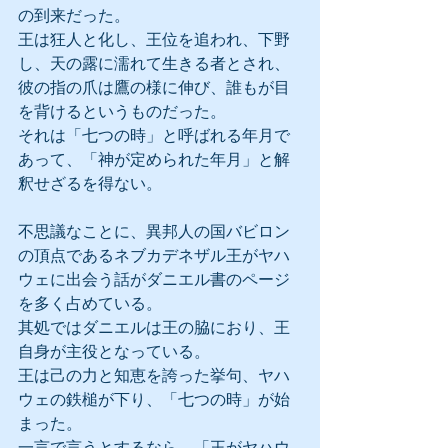
の到来だった。
王は狂人と化し、王位を追われ、下野
し、天の露に濡れて生きる者とされ、
彼の指の爪は鷹の様に伸び、誰もが目
を背けるというものだった。
それは「七つの時」と呼ばれる年月で
あって、「神が定められた年月」と解
釈せざるを得ない。
不思議なことに、異邦人の国バビロン
の頂点であるネブカデネザル王がヤハ
ウェに出会う話がダニエル書のページ
を多く占めている。
其処ではダニエルは王の脇におり、王
自身が主役となっている。
王は己の力と知恵を誇った挙句、ヤハ
ウェの鉄槌が下り、「七つの時」が始
まった。
一言で言うとするなら、「王がヤハウ