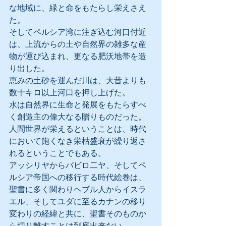
な地域に、緑と命をもたらし栄えさえ
た。
そしてペルシア湾に注ぎ込む河口付近
は、上流からの土や自然界の雑多な産
物が運び込まれ、更なる肥沃地帯を造
り出した。
恵みの土砂を運んだ川は、大昔よりも
数十キロ以上河口を押し上げた。
水は自然界に生命と発展をもたらすべ
く創造主の偉大なる贈りものだった。
人間世界が栄えるということは、時代
において飽くなき栄枯盛衰が繰り返さ
れるということでもある。
アッシリヤからバビロ二ヤ、そしてペ
ルシア帝国への移行する時代絵巻は、
聖書に多く関わりヘブル人からイスラ
エル、そしてユダに至るカナンの移り
変わりの経緯と共に、聖書そのものか
ら切り離すことは到底出来ない。