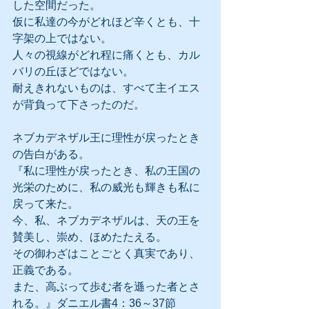
した空間だった。
仮に私達の今がどれほど辛くとも、十
字架の上ではない。
人々の視線がどれ程に痛くとも、カル
バリの丘ほどではない。
耐えきれないものは、すべて主イエス
が背負って下さったのだ。
ネブカデネザル王に理性が戻ったとき
の告白がある。
『私に理性が戻ったとき、私の王国の
光栄のために、私の威光も輝きも私に
戻って来た。
今、私、ネブカデネザルは、天の王を
賛美し、崇め、ほめたたえる。
その御わざはことごとく真実であり、
正義である。
また、高ぶって歩む者を遜った者とさ
れる。』ダニエル書4：36～37節