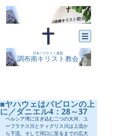
日本バプテスト連盟
調布南キリスト教会
京王線布田駅の南側にある、明るくオープン
な教会です。どなたでもご自由にお越し下さ
い。
■ヤハウェはバビロンの上
に／ダニエル4：28～37
ペルシア湾に注ぎ込む二つの大河、ユ
ーフラテス川とティグリス川は上流か
ら下流、そして河口に至るまでの広大