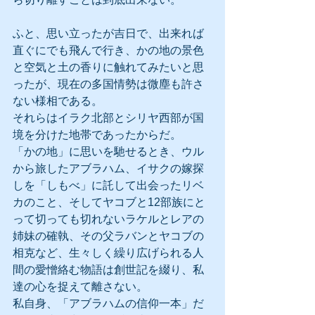
ふと、思い立ったが吉日で、出来れば
直ぐにでも飛んで行き、かの地の景色
と空気と土の香りに触れてみたいと思
ったが、現在の多国情勢は微塵も許さ
ない様相である。
それらはイラク北部とシリヤ西部が国
境を分けた地帯であったからだ。
「かの地」に思いを馳せるとき、ウル
から旅したアブラハム、イサクの嫁探
しを「しもべ」に託して出会ったリベ
カのこと、そしてヤコブと12部族にと
って切っても切れないラケルとレアの
姉妹の確執、その父ラバンとヤコブの
相克など、生々しく繰り広げられる人
間の愛憎絡む物語は創世記を綴り、私
達の心を捉えて離さない。
私自身、「アブラハムの信仰一本」だ