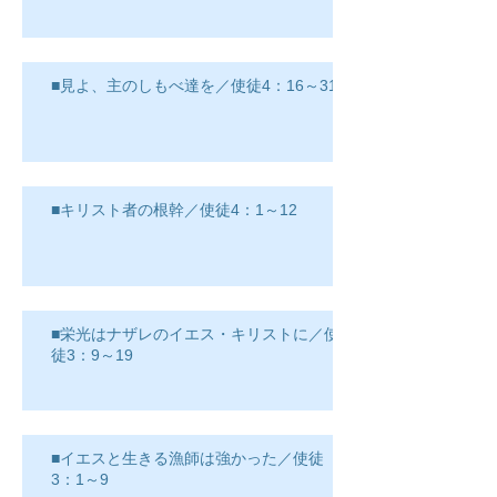
■見よ、主のしもべ達を／使徒4：16～31
■キリスト者の根幹／使徒4：1～12
■栄光はナザレのイエス・キリストに／使
徒3：9～19
■イエスと生きる漁師は強かった／使徒
3：1～9