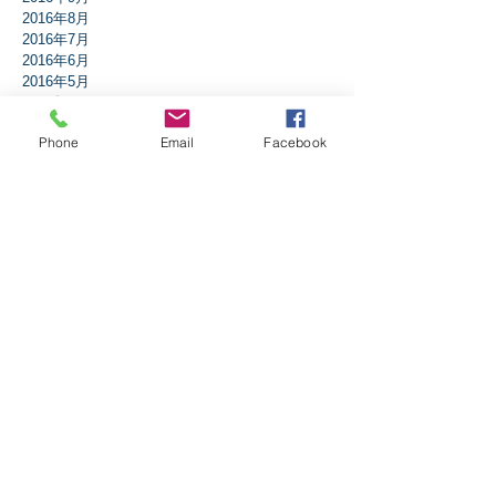
2016年8月
2016年7月
2016年6月
2016年5月
2016年4月
2016年3月
Phone
Email
Facebook
2016年2月
2016年1月
タグから検索
アドベント
アブラハム
イエスは誰？
イザヤ書
イースター
エペソ人への手紙
エレミヤ書
ガラテア人への手紙
ギデオン
クリスマス
コリント人への手紙1
コリント人への手紙2
コロサイ人への手紙
サウル
ダニエル書
テサロニケ人への手紙第1
テトスへの手紙
テモテへの手紙第2
ニコデモ
ノア
バプテスマ
ピリピ人への手紙
ピレモンへの手紙
ヘブル人への手紙
ペテロの手紙第1
ペテロの手紙第2
ペンテコステ
マタイの福音書
マラキ書
マルコの福音書