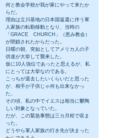
何と教会学校が我が家にやって来たか
らだ。
理由は立川基地の日本国返還に伴う軍
人家族の転勤移動となり、当時の
「GRACE　CHURCH」（恵み教会）
が閉鎖されたからだった。
日曜の朝、突如としてアメリカ人の子
供達が大挙して襲来した。
仮に10人強位であったと思えるが、私
にとっては大挙なのである。
こっちが退去したいくらいだと思った
が、相手が子供じゃ何も出来なかっ
た。
その頃、私の中でイエスは相当に鬱陶
しい対象となっていた。
だが、この緊急事態は三カ月程で収ま
った。
どうやら軍人家族の行き先が決まった
からであろう。