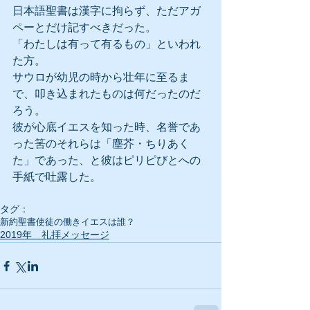
日本語聖書は漢字に拘らず、ただアガ
ペーとだけ記すべきだった。
「わたしは有って有るもの」といわれ
た方。
サウロが幼児の時から壮年に至るま
で、叩き込まれたものは何だったのだ
ろう。
彼が心底イエスを知った時、名誉であ
った筈のそれらは「塵芥・ちりあく
た」であった、と彼はピリピびとへの
手紙で吐露した。
タグ：
新約聖書
使徒の働き
イエスは誰？
2019年 礼拝メッセージ