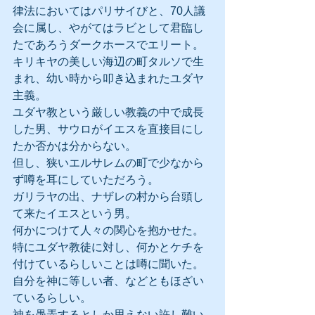
律法においてはパリサイびと、70人議
会に属し、やがてはラビとして君臨し
たであろうダークホースでエリート。
キリキヤの美しい海辺の町タルソで生
まれ、幼い時から叩き込まれたユダヤ
主義。
ユダヤ教という厳しい教義の中で成長
した男、サウロがイエスを直接目にし
たか否かは分からない。
但し、狭いエルサレムの町で少なから
ず噂を耳にしていただろう。
ガリラヤの出、ナザレの村から台頭し
て来たイエスという男。
何かにつけて人々の関心を抱かせた。
特にユダヤ教徒に対し、何かとケチを
付けているらしいことは噂に聞いた。
自分を神に等しい者、などともほざい
ているらしい。
神を愚弄するとしか思えない許し難い