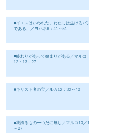
■イエスはいわれた、わたしは生けるパン
である。／ヨハネ6：41～51
■終わりがあって始まりがある／マルコ
12：13～27
■キリスト者の宝／ルカ12：32～40
■我誇るもの一つだに無し／マルコ10／17
～27