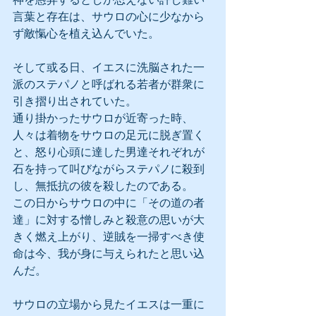
言葉と存在は、サウロの心に少なから
ず敵愾心を植え込んでいた。
そして或る日、イエスに洗脳された一
派のステパノと呼ばれる若者が群衆に
引き摺り出されていた。
通り掛かったサウロが近寄った時、
人々は着物をサウロの足元に脱ぎ置く
と、怒り心頭に達した男達それぞれが
石を持って叫びながらステパノに殺到
し、無抵抗の彼を殺したのである。
この日からサウロの中に「その道の者
達」に対する憎しみと殺意の思いが大
きく燃え上がり、逆賊を一掃すべき使
命は今、我が身に与えられたと思い込
んだ。
サウロの立場から見たイエスは一重に