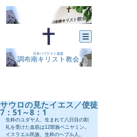
日本バプテスト連盟
調布南キリスト教会
京王線布田駅の南側にある、明るくオープン
な教会です。どなたでもご自由にお越し下さ
い。
サウロの見たイエス／使徒
7：51～8：1
生粋のユダヤ人、生まれて八日目の割
礼を受けた血筋は12部族ベニヤミン。
イスラエル民族、生粋のヘブル人。