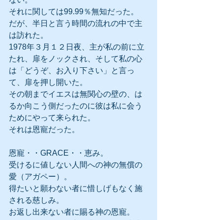
それに関しては99.99％無知だった。
だが、半日と言う時間の流れの中で主
は訪れた。
1978年３月１２日夜、主が私の前に立
たれ、扉をノックされ、そして私の心
は「どうぞ、お入り下さい」と言っ
て、扉を押し開いた。
その朝までイエスは無関心の壁の、は
るか向こう側だったのに彼は私に会う
ためにやって来られた。
それは恩寵だった。
恩寵・・GRACE・・恵み。
受けるに値しない人間への神の無償の
愛（アガペー）。
得たいと願わない者に惜しげもなく施
される慈しみ。
お返し出来ない者に賜る神の恩寵。