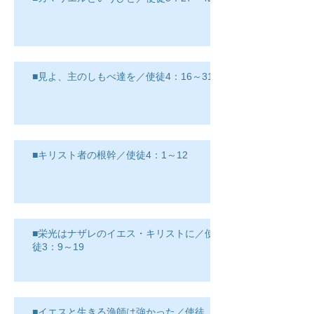
■見よ、主のしもべ達を／使徒4：16～31
■キリスト者の根幹／使徒4：1～12
■栄光はナザレのイエス・キリストに／使
徒3：9～19
■イエスと生きる漁師は強かった／使徒