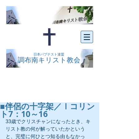
日本バプテスト連盟
調布南キリスト教会
京王線布田駅の南側にある、明るくオープン
な教会です。どなたでもご自由にお越し下さ
い。
■伴侶の十字架／Ⅰコリン
ト7：10～16
33歳でクリスチャンになったとき、キ
リスト教の何が解っていたかという
と、完璧に何ひとつ知る由もなかっ