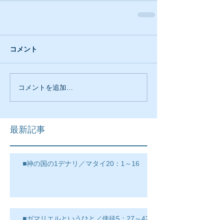
コメント
コメントを追加…
最新記事
■神の国の1デナリ／マタイ20：1～16
■ガマリエルというひと／使徒5：27～42