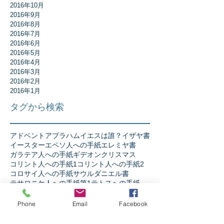
2016年10月
2016年9月
2016年8月
2016年7月
2016年6月
2016年5月
2016年4月
2016年3月
2016年2月
2016年1月
タグから検索
アドベント
アブラハム
イエスは誰？
イザヤ書
イースター
エペソ人への手紙
エレミヤ書
ガラテア人への手紙
ギデオン
クリスマス
コリント人への手紙1
コリント人への手紙2
コロサイ人への手紙
サウル
ダニエル書
テサロニケ人への手紙第1
テトスへの手紙
テモテへの手紙第2
ニコデモ
ノア
バプテスマ
ピリピ人への手紙
ピレモンへの手紙
Phone
Email
Facebook
ヘブル人への手紙
ペテロの手紙第1
ペテロの手紙第2
ペンテコステ