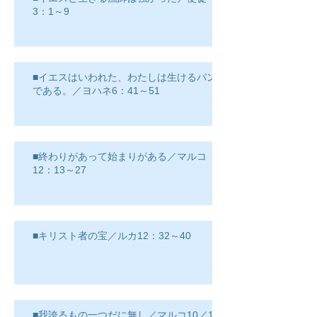
3：1～9
■イエスはいわれた、わたしは生けるパン
である。／ヨハネ6：41～51
■終わりがあって始まりがある／マルコ
12：13～27
■キリスト者の宝／ルカ12：32～40
■我誇るもの一つだに無し／マルコ10／17