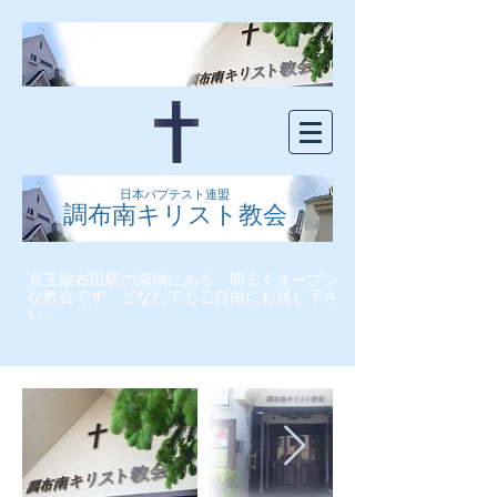
日本バプテスト連盟
調布南キリスト教会
京王線布田駅の南側にある、明るくオープン
な教会です。どなたでもご自由にお越し下さ
い。