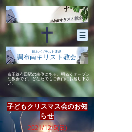
日本バプテスト連盟
調布南キリスト教会
京王線布田駅の南側にある、明るくオープン
な教会です。どなたでもご自由にお越し下さ
い。
子どもクリスマス会のお知
らせ
2021/12/5(日)