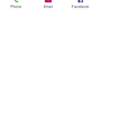
Phone
Email
Facebook