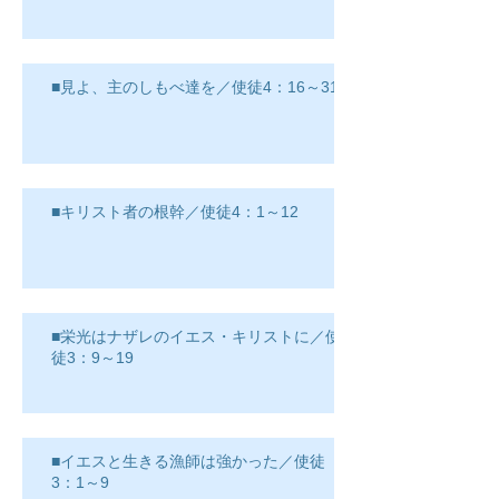
■見よ、主のしもべ達を／使徒4：16～31
■キリスト者の根幹／使徒4：1～12
■栄光はナザレのイエス・キリストに／使
徒3：9～19
■イエスと生きる漁師は強かった／使徒
3：1～9