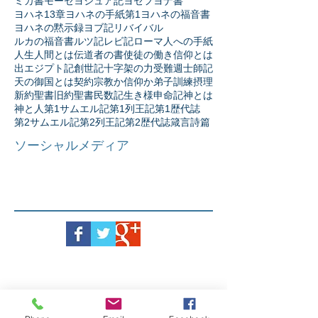
ミカ書
モーセ
ヨシュア記
ヨセフ
ヨナ書
ヨハネ13章
ヨハネの手紙第1
ヨハネの福音書
ヨハネの黙示録
ヨブ記
リバイバル
ルカの福音書
ルツ記
レビ記
ローマ人への手紙
人生
人間とは
伝道者の書
使徒の働き
信仰とは
出エジプト記
創世記
十字架の力
受難週
士師記
天の御国とは
契約
宗教か信仰か
弟子訓練
摂理
新約聖書
旧約聖書
民数記
生き様
申命記
神とは
神と人
第1サムエル記
第1列王記
第1歴代誌
第2サムエル記
第2列王記
第2歴代誌
箴言
詩篇
ソーシャルメディア