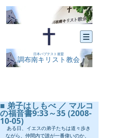
日本バプテスト連盟
調布南キリスト教会
京王線布田駅の南側にある、明るくオープン
な教会です。どなたでもご自由にお越し下さ
い。
■ 弟子はしもべ ／ マルコ
の福音書9:33～35 (2008-
10-05)
 ある日、イエスの弟子たちは道々歩き
ながら、仲間内で誰が一番偉いのか、