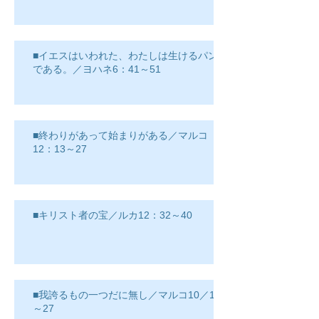
■イエスはいわれた、わたしは生けるパン
である。／ヨハネ6：41～51
■終わりがあって始まりがある／マルコ
12：13～27
■キリスト者の宝／ルカ12：32～40
■我誇るもの一つだに無し／マルコ10／17
～27