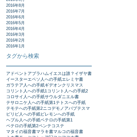
2016年8月
2016年7月
2016年6月
2016年5月
2016年4月
2016年3月
2016年2月
2016年1月
タグから検索
アドベント
アブラハム
イエスは誰？
イザヤ書
イースター
エペソ人への手紙
エレミヤ書
ガラテア人への手紙
ギデオン
クリスマス
コリント人への手紙1
コリント人への手紙2
コロサイ人への手紙
サウル
ダニエル書
テサロニケ人への手紙第1
テトスへの手紙
テモテへの手紙第2
ニコデモ
ノア
バプテスマ
ピリピ人への手紙
ピレモンへの手紙
ヘブル人への手紙
ペテロの手紙第1
ペテロの手紙第2
ペンテコステ
マタイの福音書
マラキ書
マルコの福音書