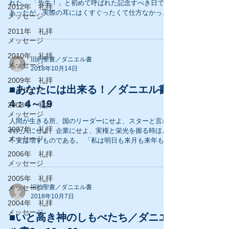
れた。 「先生！」と初めて呼ばれた記念すべき日でも
2012年 礼拝
あったが、実際の耳にはくすぐったくて仕方なかっ
メッセージ
た。 クリスチャンになって一年程度、教師経験ゼロ、
2011年 礼拝
頭で想像するだけの教師って、ありなの？...
メッセージ
2010年 礼拝
旧約聖書／ダニエル書
メッセージ
2018年10月14日
2009年 礼拝
■あなたには出来る！／ダニエル書
メッセージ
4：4～19
2008年 礼拝
メッセージ
人間が生きる所、国のリーダーにせよ、スターと言わ
2007年 礼拝
れた人にせよ、企業にせよ、実権と栄光を握る時ほど
メッセージ
不安は増すものである。 「私は明日も来月も来年も、
この栄誉と栄光と力を持ち続けられるだろうか？」 そ
2006年 礼拝
ういう場所に立ったことの無い私には、実際の気持ち
メッセージ
は分からない。...
2005年 礼拝
メッセージ
旧約聖書／ダニエル書
2018年10月7日
2004年 礼拝
メッセージ
■いと高き神のしもべたち／ダニエ