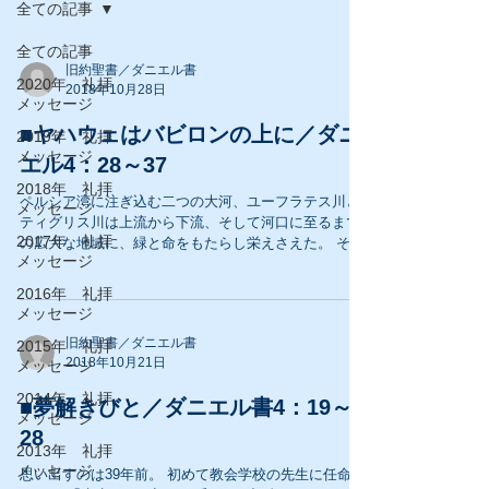
全ての記事
全ての記事
旧約聖書／ダニエル書
2020年 礼拝
2018年10月28日
メッセージ
■ヤハウェはバビロンの上に／ダニ
2019年 礼拝
メッセージ
エル4：28～37
2018年 礼拝
ペルシア湾に注ぎ込む二つの大河、ユーフラテス川と
メッセージ
ティグリス川は上流から下流、そして河口に至るまで
2017年 礼拝
の広大な地域に、緑と命をもたらし栄えさえた。 そし
メッセージ
てペルシア湾に注ぎ込む河口付近は、上流からの土や
自然界の雑多な産物が運び込まれ、更なる肥沃地帯を
2016年 礼拝
造り出した。...
メッセージ
旧約聖書／ダニエル書
2015年 礼拝
2018年10月21日
メッセージ
2014年 礼拝
■夢解きびと／ダニエル書4：19～
メッセージ
28
2013年 礼拝
メッセージ
思い出すのは39年前。 初めて教会学校の先生に任命さ