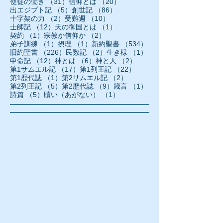
31件の記事
20件の記事
使徒の働き
（31）
信仰とは
（20）
5件の記事
86件の記事
出エジプト記
（5）
創世記
（86）
2件の記事
10件の記事
十字架の力
（2）
受難週
（10）
12件の記事
1件の記事
士師記
（12）
天の御国とは
（1）
1件の記事
2件の記事
契約
（1）
宗教か信仰か
（2）
1件の記事
1件の記事
534件の記事
弟子訓練
（1）
摂理
（1）
新約聖書
（534）
226件の記事
2件の記事
1件の記事
旧約聖書
（226）
民数記
（2）
生き様
（1）
12件の記事
6件の記事
2件の記事
申命記
（12）
神とは
（6）
神と人
（2）
17件の記事
22件の記事
第1サムエル記
（17）
第1列王記
（22）
1件の記事
2件の記事
第1歴代誌
（1）
第2サムエル記
（2）
5件の記事
9件の記事
1件の記事
第2列王記
（5）
第2歴代誌
（9）
箴言
（1）
5件の記事
1件の記事
詩篇
（5）
贖い（あがない）
（1）