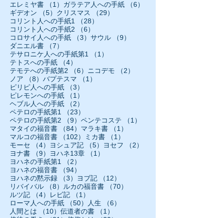
1件の記事
6件の記事
エレミヤ書
（1）
ガラテア人への手紙
（6）
5件の記事
29件の記事
ギデオン
（5）
クリスマス
（29）
28件の記事
コリント人への手紙1
（28）
6件の記事
コリント人への手紙2
（6）
3件の記事
9件の記事
コロサイ人への手紙
（3）
サウル
（9）
7件の記事
ダニエル書
（7）
1件の記事
テサロニケ人への手紙第1
（1）
4件の記事
テトスへの手紙
（4）
6件の記事
2件の記事
テモテへの手紙第2
（6）
ニコデモ
（2）
8件の記事
1件の記事
ノア
（8）
バプテスマ
（1）
3件の記事
ピリピ人への手紙
（3）
1件の記事
ピレモンへの手紙
（1）
2件の記事
ヘブル人への手紙
（2）
23件の記事
ペテロの手紙第1
（23）
9件の記事
1件の記事
ペテロの手紙第2
（9）
ペンテコステ
（1）
84件の記事
1件の記事
マタイの福音書
（84）
マラキ書
（1）
102件の記事
1件の記事
マルコの福音書
（102）
ミカ書
（1）
4件の記事
5件の記事
2件の記事
モーセ
（4）
ヨシュア記
（5）
ヨセフ
（2）
9件の記事
1件の記事
ヨナ書
（9）
ヨハネ13章
（1）
2件の記事
ヨハネの手紙第1
（2）
94件の記事
ヨハネの福音書
（94）
3件の記事
12件の記事
ヨハネの黙示録
（3）
ヨブ記
（12）
8件の記事
70件の記事
リバイバル
（8）
ルカの福音書
（70）
4件の記事
1件の記事
ルツ記
（4）
レビ記
（1）
50件の記事
6件の記事
ローマ人への手紙
（50）
人生
（6）
10件の記事
1件の記事
人間とは
（10）
伝道者の書
（1）