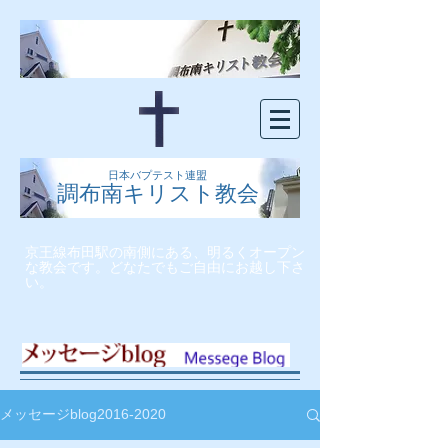
日本バプテスト連盟
調布南キリスト教会
京王線布田駅の南側にある、明るくオープン
な教会です。どなたでもご自由にお越し下さ
い。
メッセージblog2016-2020