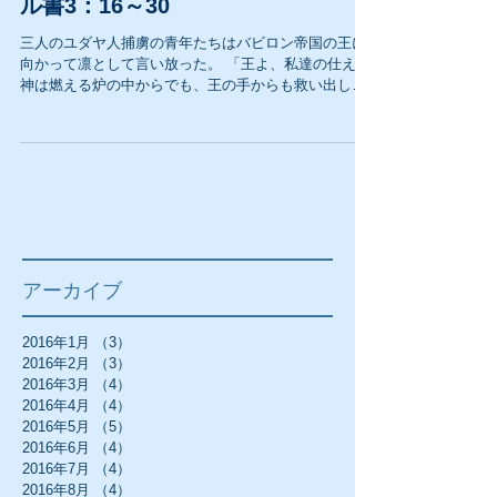
ル書3：16～30
三人のユダヤ人捕虜の青年たちはバビロン帝国の王に
向かって凛として言い放った。 「王よ、私達の仕える
神は燃える炉の中からでも、王の手からも救い出して
くださいます。 王よ。仮にそうでなくとも、私達はあ
なたとあなたの建てた金の像を拝むことはしませ
ん。」...
アーカイブ
2016年1月
（3）
3件の記事
2016年2月
（3）
3件の記事
2016年3月
（4）
4件の記事
2016年4月
（4）
4件の記事
2016年5月
（5）
5件の記事
2016年6月
（4）
4件の記事
2016年7月
（4）
4件の記事
2016年8月
（4）
4件の記事