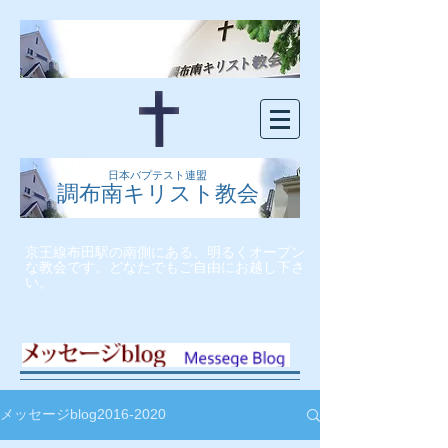
日本バプテスト連盟
調布南キリスト教会
京王線布田駅の南側にある、明るくオープン
な教会です。どなたでもご自由にお越し下さ
い。
メッセージblog2016-2020