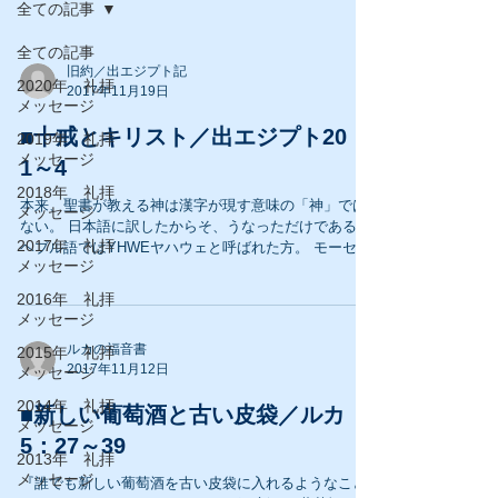
全ての記事
全ての記事
旧約／出エジプト記
2020年 礼拝
2017年11月19日
メッセージ
■十戒とキリスト／出エジプト20：
2019年 礼拝
メッセージ
1～4
2018年 礼拝
本来、聖書が教える神は漢字が現す意味の「神」では
メッセージ
ない。 日本語に訳したからそ、うなっただけである。
2017年 礼拝
ヘブル語ではYHWEヤハウェと呼ばれた方。 モーセが
メッセージ
エジプトに派遣された際、彼は主に問うた。 もしエジ
プト人が「お前が言う主とは何ものだ？」と聞かれた
2016年 礼拝
ら何と答えましょうか？...
メッセージ
ルカの福音書
2015年 礼拝
2017年11月12日
メッセージ
2014年 礼拝
■新しい葡萄酒と古い皮袋／ルカ
メッセージ
5：27～39
2013年 礼拝
メッセージ
『誰でも新しい葡萄酒を古い皮袋に入れるようなこと