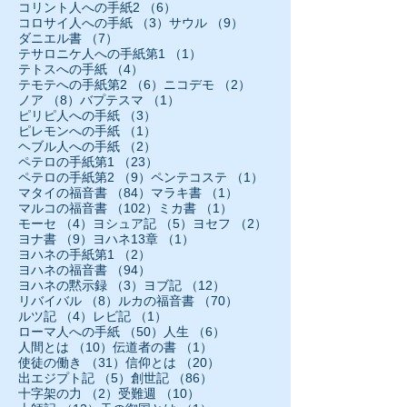
6件の記事
コリント人への手紙2
（6）
3件の記事
9件の記事
コロサイ人への手紙
（3）
サウル
（9）
7件の記事
ダニエル書
（7）
1件の記事
テサロニケ人への手紙第1
（1）
4件の記事
テトスへの手紙
（4）
6件の記事
2件の記事
テモテへの手紙第2
（6）
ニコデモ
（2）
8件の記事
1件の記事
ノア
（8）
バプテスマ
（1）
3件の記事
ピリピ人への手紙
（3）
1件の記事
ピレモンへの手紙
（1）
2件の記事
ヘブル人への手紙
（2）
23件の記事
ペテロの手紙第1
（23）
9件の記事
1件の記事
ペテロの手紙第2
（9）
ペンテコステ
（1）
84件の記事
1件の記事
マタイの福音書
（84）
マラキ書
（1）
102件の記事
1件の記事
マルコの福音書
（102）
ミカ書
（1）
4件の記事
5件の記事
2件の記事
モーセ
（4）
ヨシュア記
（5）
ヨセフ
（2）
9件の記事
1件の記事
ヨナ書
（9）
ヨハネ13章
（1）
2件の記事
ヨハネの手紙第1
（2）
94件の記事
ヨハネの福音書
（94）
3件の記事
12件の記事
ヨハネの黙示録
（3）
ヨブ記
（12）
8件の記事
70件の記事
リバイバル
（8）
ルカの福音書
（70）
4件の記事
1件の記事
ルツ記
（4）
レビ記
（1）
50件の記事
6件の記事
ローマ人への手紙
（50）
人生
（6）
10件の記事
1件の記事
人間とは
（10）
伝道者の書
（1）
31件の記事
20件の記事
使徒の働き
（31）
信仰とは
（20）
5件の記事
86件の記事
出エジプト記
（5）
創世記
（86）
2件の記事
10件の記事
十字架の力
（2）
受難週
（10）