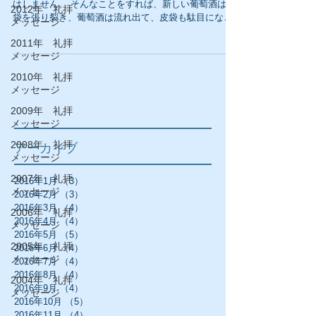
はしません。 そんなことをすれば、新しい葡萄酒は皮
2012年 礼拝
袋を張り裂き、葡萄酒は流れ出て、皮袋も駄目になっ
メッセージ
てしまいます。』ルカの福音書5：37 新しい葡萄酒の
2011年 礼拝
発酵力は凄まじい。 酵母菌の激しい活動に対して古い
メッセージ
皮袋は耐えることが出来ない...
2010年 礼拝
メッセージ
2009年 礼拝
メッセージ
2008年 礼拝
アーカイブ
メッセージ
2007年 礼拝
2016年1月
（3）
3件の記事
メッセージ
2016年2月
（3）
3件の記事
2016年3月
（4）
4件の記事
2006年 礼拝
2016年4月
（4）
4件の記事
メッセージ
2016年5月
（5）
5件の記事
2005年 礼拝
2016年6月
（4）
4件の記事
メッセージ
2016年7月
（4）
4件の記事
2016年8月
（4）
4件の記事
2004年 礼拝
2016年9月
（4）
4件の記事
メッセージ
2016年10月
（5）
5件の記事
2016年11月
（4）
4件の記事