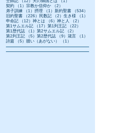
12件の記事
1件の記事
士師記
（12）
天の御国とは
（1）
1件の記事
2件の記事
契約
（1）
宗教か信仰か
（2）
1件の記事
1件の記事
534件の記事
弟子訓練
（1）
摂理
（1）
新約聖書
（534）
226件の記事
2件の記事
1件の記事
旧約聖書
（226）
民数記
（2）
生き様
（1）
12件の記事
6件の記事
2件の記事
申命記
（12）
神とは
（6）
神と人
（2）
17件の記事
22件の記事
第1サムエル記
（17）
第1列王記
（22）
1件の記事
2件の記事
第1歴代誌
（1）
第2サムエル記
（2）
5件の記事
9件の記事
1件の記事
第2列王記
（5）
第2歴代誌
（9）
箴言
（1）
5件の記事
1件の記事
詩篇
（5）
贖い（あがない）
（1）