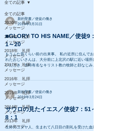
全ての記事
全ての記事
新約聖書／使徒の働き
2020年 礼拝
2019年3月31日
メッセージ
■GLORY TO HIS NAME／使徒9：
2019年 礼拝
メッセージ
1～20
2018年 礼拝
もうふた昔くらい前の出来事。 私の近所に住んでおら
メッセージ
れたおじいさんは、大分前に上北沢の駅に近い場所に
2017年 礼拝
いたとき、当時有名なキリスト教の牧師と顔なじみに
メッセージ
なったらしい。 或る日、その方が半紙に筆でもって、
さらさらと走らせた絵文字。 それは額に入れられて居
2016年 礼拝
間に飾られた。...
メッセージ
新約聖書／使徒の働き
2015年 礼拝
2019年3月24日
メッセージ
2014年 礼拝
サウロの見たイエス／使徒7：51～
メッセージ
8：1
2013年 礼拝
メッセージ
生粋のユダヤ人、生まれて八日目の割礼を受けた血筋