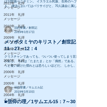
は12部族ベニヤミン。 イスラエル民族、生粋のヘブル
2012年 礼拝
人。 律法においてはパリサイびと、70人議会に属し、
メッセージ
やがてはラビとして君臨したであろうダークホースで
2011年 礼拝
エリート。 キリキヤの美しい海辺の町タルソで生ま
メッセージ
れ、幼い時から叩き込まれた...
2010年 礼拝
旧約聖書／創世記
メッセージ
2019年3月17日
2009年 礼拝
メソポタミヤのキリスト／創世記
メッセージ
11：27～12：4
2008年 礼拝
メッセージ
クリスチャンであっても、ついつい使ってしまう言葉
2007年 礼拝
がある。 それは「たまたま」とか「偶然」である。 ず
メッセージ
っと使い続けた慣れとは恐ろしいほどだ。 しかし、創
造主である神を信じ、御霊なる方を信じているのであ
2006年 礼拝
るなら、「偶然」も「たまたま」も無いと思う。...
メッセージ
2005年 礼拝
メッセージ
旧約聖書／サムエル記
2019年3月10日
2004年 礼拝
メッセージ
■信仰の理／1サムエル15：7～30