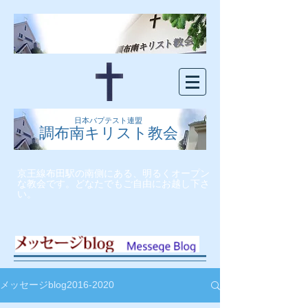
日本バプテスト連盟
調布南キリスト教会
京王線布田駅の南側にある、明るくオープン
な教会です。どなたでもご自由にお越し下さ
い。
メッセージblog2016-2020