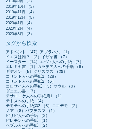
2019年9月
（2）
2件の記事
2019年10月
（3）
3件の記事
2019年11月
（4）
4件の記事
2019年12月
（5）
5件の記事
2020年1月
（4）
4件の記事
2020年2月
（4）
4件の記事
2020年3月
（3）
3件の記事
タグから検索
47件の記事
1件の記事
アドベント
（47）
アブラハム
（1）
2件の記事
7件の記事
イエスは誰？
（2）
イザヤ書
（7）
14件の記事
7件の記事
イースター
（14）
エペソ人への手紙
（7）
1件の記事
6件の記事
エレミヤ書
（1）
ガラテア人への手紙
（6）
5件の記事
29件の記事
ギデオン
（5）
クリスマス
（29）
28件の記事
コリント人への手紙1
（28）
6件の記事
コリント人への手紙2
（6）
3件の記事
9件の記事
コロサイ人への手紙
（3）
サウル
（9）
7件の記事
ダニエル書
（7）
1件の記事
テサロニケ人への手紙第1
（1）
4件の記事
テトスへの手紙
（4）
6件の記事
2件の記事
テモテへの手紙第2
（6）
ニコデモ
（2）
8件の記事
1件の記事
ノア
（8）
バプテスマ
（1）
3件の記事
ピリピ人への手紙
（3）
1件の記事
ピレモンへの手紙
（1）
2件の記事
ヘブル人への手紙
（2）