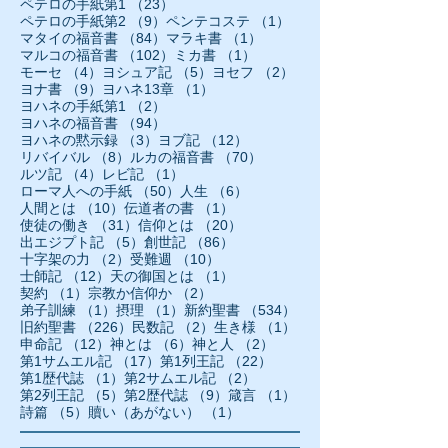
23件の記事
ペテロの手紙第1
（23）
9件の記事
1件の記事
ペテロの手紙第2
（9）
ペンテコステ
（1）
84件の記事
1件の記事
マタイの福音書
（84）
マラキ書
（1）
102件の記事
1件の記事
マルコの福音書
（102）
ミカ書
（1）
4件の記事
5件の記事
2件の記事
モーセ
（4）
ヨシュア記
（5）
ヨセフ
（2）
9件の記事
1件の記事
ヨナ書
（9）
ヨハネ13章
（1）
2件の記事
ヨハネの手紙第1
（2）
94件の記事
ヨハネの福音書
（94）
3件の記事
12件の記事
ヨハネの黙示録
（3）
ヨブ記
（12）
8件の記事
70件の記事
リバイバル
（8）
ルカの福音書
（70）
4件の記事
1件の記事
ルツ記
（4）
レビ記
（1）
50件の記事
6件の記事
ローマ人への手紙
（50）
人生
（6）
10件の記事
1件の記事
人間とは
（10）
伝道者の書
（1）
31件の記事
20件の記事
使徒の働き
（31）
信仰とは
（20）
5件の記事
86件の記事
出エジプト記
（5）
創世記
（86）
2件の記事
10件の記事
十字架の力
（2）
受難週
（10）
12件の記事
1件の記事
士師記
（12）
天の御国とは
（1）
1件の記事
2件の記事
契約
（1）
宗教か信仰か
（2）
1件の記事
1件の記事
534件の記事
弟子訓練
（1）
摂理
（1）
新約聖書
（534）
226件の記事
2件の記事
1件の記事
旧約聖書
（226）
民数記
（2）
生き様
（1）
12件の記事
6件の記事
2件の記事
申命記
（12）
神とは
（6）
神と人
（2）
17件の記事
22件の記事
第1サムエル記
（17）
第1列王記
（22）
1件の記事
2件の記事
第1歴代誌
（1）
第2サムエル記
（2）
5件の記事
9件の記事
1件の記事
第2列王記
（5）
第2歴代誌
（9）
箴言
（1）
5件の記事
1件の記事
詩篇
（5）
贖い（あがない）
（1）