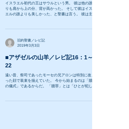
イスラエル初代の王はサウルという男。 彼は他の誰よ
りも肩から上の分、背が高かった。 そして彼はイスラ
エルの誰よりも美しかった、と聖書は言う。 彼は主な
る神によって見いだされ、預言者サムエルから王とし
て油を注がれた人。 その際、サウルは神の御霊に満た
され、預言した。...
旧約聖書／レビ記
2019年3月3日
■アザゼルの山羊／レビ記16：1～
22
遠い昔、祭司であったモーセの兄アロンは特別に改ま
った顔で装束を揃えていた。 今から始まるのは「贖罪
の儀式」であるからだ。 「贖罪」とは「ひとが犯した
罪を動物の血をもって代価とし、神に捧げる（支払
う）。」ことである。 アロンは聖なる亜麻布で作られ
た長服を着、亜麻布の「ももひき...