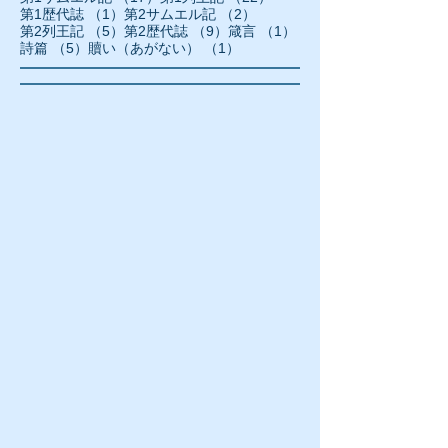
1件の記事
2件の記事
第1歴代誌
（1）
第2サムエル記
（2）
5件の記事
9件の記事
1件の記事
第2列王記
（5）
第2歴代誌
（9）
箴言
（1）
5件の記事
1件の記事
詩篇
（5）
贖い（あがない）
（1）