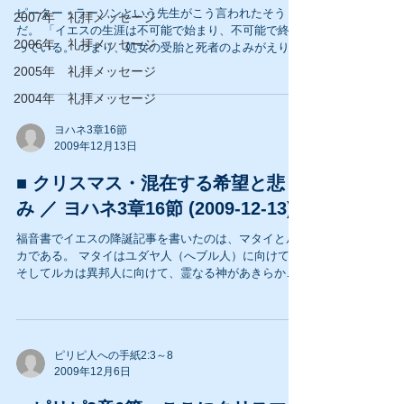
ピーター・ラーソンという先生がこう言われたそう
2007年 礼拝メッセージ
だ。 「イエスの生涯は不可能で始まり、不可能で終わ
2006年 礼拝メッセージ
っている。 つまり、処女の受胎と死者のよみがえりで
ある。 イエスは《入るな》書かれた扉からこの世に入
2005年 礼拝メッセージ
り、《出るな》と書かれた扉から出て行かれた。 ...
2004年 礼拝メッセージ
ヨハネ3章16節
2009年12月13日
■ クリスマス・混在する希望と悲し
み ／ ヨハネ3章16節 (2009-12-13)
福音書でイエスの降誕記事を書いたのは、マタイとル
カである。 マタイはユダヤ人（へブル人）に向けて、
そしてルカは異邦人に向けて、霊なる神があきらかに
時間の世界に介入された事実を書いた。 マリヤの処女
受胎、起こりえない出来事である。 ...
ピリピ人への手紙2:3～8
2009年12月6日