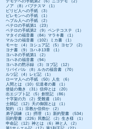
6件の記事
2件の記事
テモテへの手紙第2
（6）
ニコデモ
（2）
8件の記事
1件の記事
ノア
（8）
バプテスマ
（1）
3件の記事
ピリピ人への手紙
（3）
1件の記事
ピレモンへの手紙
（1）
2件の記事
ヘブル人への手紙
（2）
23件の記事
ペテロの手紙第1
（23）
9件の記事
1件の記事
ペテロの手紙第2
（9）
ペンテコステ
（1）
84件の記事
1件の記事
マタイの福音書
（84）
マラキ書
（1）
102件の記事
1件の記事
マルコの福音書
（102）
ミカ書
（1）
4件の記事
5件の記事
2件の記事
モーセ
（4）
ヨシュア記
（5）
ヨセフ
（2）
9件の記事
1件の記事
ヨナ書
（9）
ヨハネ13章
（1）
2件の記事
ヨハネの手紙第1
（2）
94件の記事
ヨハネの福音書
（94）
3件の記事
12件の記事
ヨハネの黙示録
（3）
ヨブ記
（12）
8件の記事
70件の記事
リバイバル
（8）
ルカの福音書
（70）
4件の記事
1件の記事
ルツ記
（4）
レビ記
（1）
50件の記事
6件の記事
ローマ人への手紙
（50）
人生
（6）
10件の記事
1件の記事
人間とは
（10）
伝道者の書
（1）
31件の記事
20件の記事
使徒の働き
（31）
信仰とは
（20）
5件の記事
86件の記事
出エジプト記
（5）
創世記
（86）
2件の記事
10件の記事
十字架の力
（2）
受難週
（10）
12件の記事
1件の記事
士師記
（12）
天の御国とは
（1）
1件の記事
2件の記事
契約
（1）
宗教か信仰か
（2）
1件の記事
1件の記事
534件の記事
弟子訓練
（1）
摂理
（1）
新約聖書
（534）
226件の記事
2件の記事
1件の記事
旧約聖書
（226）
民数記
（2）
生き様
（1）
12件の記事
6件の記事
2件の記事
申命記
（12）
神とは
（6）
神と人
（2）
17件の記事
22件の記事
第1サムエル記
（17）
第1列王記
（22）