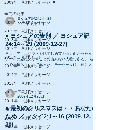
2009年 礼拝メッセージ
全ての記事
ヨシュア記24:14～29
2020年 礼拝メッセージ
2009年12月27日
2019年 礼拝メッセージ
■ ヨシュアの告別 ／ ヨシュア記
2018年 礼拝メッセージ
24:14～29 (2009-12-27)
2017年 礼拝メッセージ
ヨシュア、エジプトを脱出し約束の地に向かったイス
2016年 礼拝メッセージ
ラエルの旅に欠かすことの出来ない人物である。 若く
して素晴らしい器であった。モーセを助け、神と人に
2015年 礼拝メッセージ
仕えたが、彼自身は非常に強い意思と人格の持ち主だ
2014年 礼拝メッセージ
った。 強い性格と意思を持つ人においては、神にへり
くだることは容易いことでは...
2013年 礼拝メッセージ
マタイ2:1～16
2012年 礼拝メッセージ
2009年12月20日
2011年 礼拝メッセージ
■ 最初のクリスマスは・・あなたの
2010年 礼拝メッセージ
ため ／ マタイ2:1～16 (2009-12-
2009年 礼拝メッセージ
20)
2008年 礼拝メッセージ