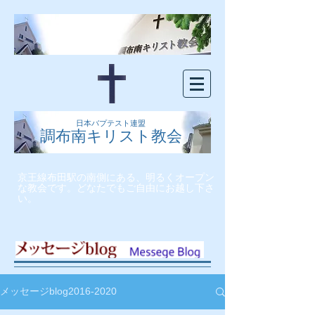
日本バプテスト連盟
調布南キリスト教会
京王線布田駅の南側にある、明るくオープン
な教会です。どなたでもご自由にお越し下さ
い。
メッセージblog2016-2020