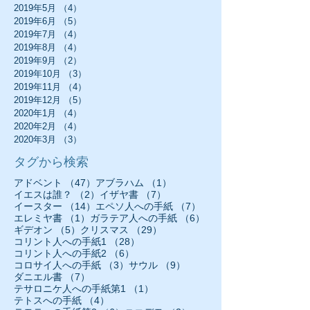
2019年5月
（4）
4件の記事
2019年6月
（5）
5件の記事
2019年7月
（4）
4件の記事
2019年8月
（4）
4件の記事
2019年9月
（2）
2件の記事
2019年10月
（3）
3件の記事
2019年11月
（4）
4件の記事
2019年12月
（5）
5件の記事
2020年1月
（4）
4件の記事
2020年2月
（4）
4件の記事
2020年3月
（3）
3件の記事
タグから検索
47件の記事
1件の記事
アドベント
（47）
アブラハム
（1）
2件の記事
7件の記事
イエスは誰？
（2）
イザヤ書
（7）
14件の記事
7件の記事
イースター
（14）
エペソ人への手紙
（7）
1件の記事
6件の記事
エレミヤ書
（1）
ガラテア人への手紙
（6）
5件の記事
29件の記事
ギデオン
（5）
クリスマス
（29）
28件の記事
コリント人への手紙1
（28）
6件の記事
コリント人への手紙2
（6）
3件の記事
9件の記事
コロサイ人への手紙
（3）
サウル
（9）
7件の記事
ダニエル書
（7）
1件の記事
テサロニケ人への手紙第1
（1）
4件の記事
テトスへの手紙
（4）