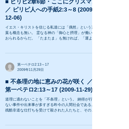
■ ピリピ2章6節・ここにクリスマス
／ ピリピ人への手紙2:3～8 (2009-
12-06)
イエス・キリストを信じる私達には「偶然」という言
葉も概念も無い。 霊なる神の「御心と摂理」が働いて
おられるからだ。 「たまたま」も無ければ、「運よ
く」も無い。 私達夫婦がクリスチャンとなるきっかけ
は、一人のアメリカ人女性の存在があった。 ...
第一ペテロ2:13～17
2009年11月29日
■ 不条理の地に恵みの花が咲く ／
第一ペテロ2:13～17 (2009-11-29)
道理に適わないことを「不条理」という。 納得が行か
ない事件や出来事が多すぎる昨今の人間社会である。
残酷非道な仕打ちを受けて殺された人たちと、その両
親家族のことを考えると、慰めに掛ける言葉など到底
見つかるものではない。 旧約聖書の世界にもそういっ
た場面が多く登場する。...