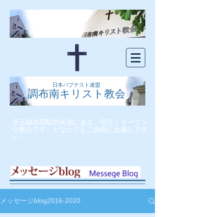
日本バプテスト連盟
調布南キリスト教会
京王線布田駅の南側にある、明るくオープン
な教会です。どなたでもご自由にお越し下さ
い。
メッセージblog2016-2020