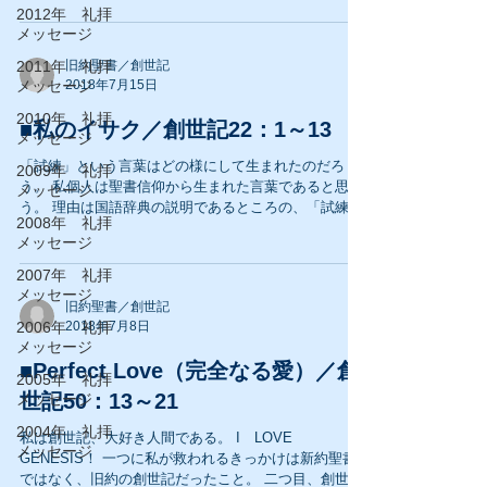
教会学校の奉仕もしていたが、燃えるものは今一つ無
2012年 礼拝
かった。...
メッセージ
2011年 礼拝
旧約聖書／創世記
メッセージ
2018年7月15日
2010年 礼拝
■私のイサク／創世記22：1～13
メッセージ
「試練」という言葉はどの様にして生まれたのだろ
2009年 礼拝
う。 私個人は聖書信仰から生まれた言葉であると思
メッセージ
う。 理由は国語辞典の説明であるところの、「試練と
2008年 礼拝
は信仰、決心などを厳しく試すこと。」とあるから
メッセージ
だ。 聖書において、登場人物の殆どが試練を与えられ
た。...
2007年 礼拝
メッセージ
旧約聖書／創世記
2006年 礼拝
2018年7月8日
メッセージ
■Perfect Love（完全なる愛）／創
2005年 礼拝
世記50：13～21
メッセージ
2004年 礼拝
私は創世記、大好き人間である。 I LOVE
メッセージ
GENESIS！ 一つに私が救われるきっかけは新約聖書
ではなく、旧約の創世記だったこと。 二つ目、創世記