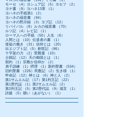
4件の記事
5件の記事
2件の記事
モーセ
（4）
ヨシュア記
（5）
ヨセフ
（2）
9件の記事
1件の記事
ヨナ書
（9）
ヨハネ13章
（1）
2件の記事
ヨハネの手紙第1
（2）
94件の記事
ヨハネの福音書
（94）
3件の記事
12件の記事
ヨハネの黙示録
（3）
ヨブ記
（12）
8件の記事
70件の記事
リバイバル
（8）
ルカの福音書
（70）
4件の記事
1件の記事
ルツ記
（4）
レビ記
（1）
50件の記事
6件の記事
ローマ人への手紙
（50）
人生
（6）
10件の記事
1件の記事
人間とは
（10）
伝道者の書
（1）
31件の記事
20件の記事
使徒の働き
（31）
信仰とは
（20）
5件の記事
86件の記事
出エジプト記
（5）
創世記
（86）
2件の記事
10件の記事
十字架の力
（2）
受難週
（10）
12件の記事
1件の記事
士師記
（12）
天の御国とは
（1）
1件の記事
2件の記事
契約
（1）
宗教か信仰か
（2）
1件の記事
1件の記事
534件の記事
弟子訓練
（1）
摂理
（1）
新約聖書
（534）
226件の記事
2件の記事
1件の記事
旧約聖書
（226）
民数記
（2）
生き様
（1）
12件の記事
6件の記事
2件の記事
申命記
（12）
神とは
（6）
神と人
（2）
17件の記事
22件の記事
第1サムエル記
（17）
第1列王記
（22）
1件の記事
2件の記事
第1歴代誌
（1）
第2サムエル記
（2）
5件の記事
9件の記事
1件の記事
第2列王記
（5）
第2歴代誌
（9）
箴言
（1）
5件の記事
1件の記事
詩篇
（5）
贖い（あがない）
（1）