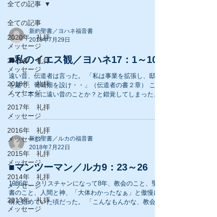
全ての記事
全ての記事
新約聖書／ヨハネ福音書
2020年 礼拝
2018年7月29日
メッセージ
■私のイエス観／ヨハネ17：1～10
2019年 礼拝
メッセージ
遠い昔、伝道者は言った。 「私は事業を拡張し、邸宅
2018年 礼拝
を建て、葡萄畑を設け・・」（伝道者の書２章） これ
メッセージ
って、本当に遠い昔のことか？と錯覚してしまった言
葉である。 「私は目の欲するものは何でも拒まず、心
2017年 礼拝
のおもむくままに、あらゆる楽しみをし・・」...
メッセージ
2016年 礼拝
メッセージ
新約聖書／ルカの福音書
2018年7月22日
2015年 礼拝
メッセージ
■マンツーマン／ルカ9：23～26
2014年 礼拝
1986年、クリスチャンになって8年、教会のこと、聖
メッセージ
書のこと、人間と神、「大体わかったなぁ」と傲慢に
2013年 礼拝
構え始めていた頃だった。 「こんなもんかな、教会と
メッセージ
は」それでも、毎週礼拝にはきちんと通っていたし、