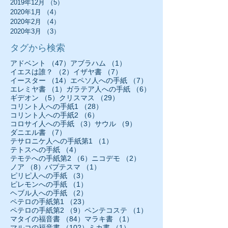
2019年12月
（5）
5件の記事
2020年1月
（4）
4件の記事
2020年2月
（4）
4件の記事
2020年3月
（3）
3件の記事
タグから検索
47件の記事
1件の記事
アドベント
（47）
アブラハム
（1）
2件の記事
7件の記事
イエスは誰？
（2）
イザヤ書
（7）
14件の記事
7件の記事
イースター
（14）
エペソ人への手紙
（7）
1件の記事
6件の記事
エレミヤ書
（1）
ガラテア人への手紙
（6）
5件の記事
29件の記事
ギデオン
（5）
クリスマス
（29）
28件の記事
コリント人への手紙1
（28）
6件の記事
コリント人への手紙2
（6）
3件の記事
9件の記事
コロサイ人への手紙
（3）
サウル
（9）
7件の記事
ダニエル書
（7）
1件の記事
テサロニケ人への手紙第1
（1）
4件の記事
テトスへの手紙
（4）
6件の記事
2件の記事
テモテへの手紙第2
（6）
ニコデモ
（2）
8件の記事
1件の記事
ノア
（8）
バプテスマ
（1）
3件の記事
ピリピ人への手紙
（3）
1件の記事
ピレモンへの手紙
（1）
2件の記事
ヘブル人への手紙
（2）
23件の記事
ペテロの手紙第1
（23）
9件の記事
1件の記事
ペテロの手紙第2
（9）
ペンテコステ
（1）
84件の記事
1件の記事
マタイの福音書
（84）
マラキ書
（1）
102件の記事
1件の記事
マルコの福音書
（102）
ミカ書
（1）