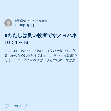
に登場する人間の生き方が好きなのである。 彼等はあ
からさまで、生々しく、嘘もついたし、神をさえ幾度
も裏切った。...
新約聖書／ヨハネ福音書
2018年7月1日
■わたしは良い牧者です／ヨハネ
10：1～16
イエスはいわれた、「わたしは良い牧者です。良い牧
者は羊のために命を捨てます。」 ヨハネ福音書10：11
そう、イエス以外の牧者は、ひとのために命は捨てら
れない。 仮に、代わりに死んだとしても、他の魂を救
うことは出来ないのである。 キリストだけが他者を救
いなさる。...
アーカイブ