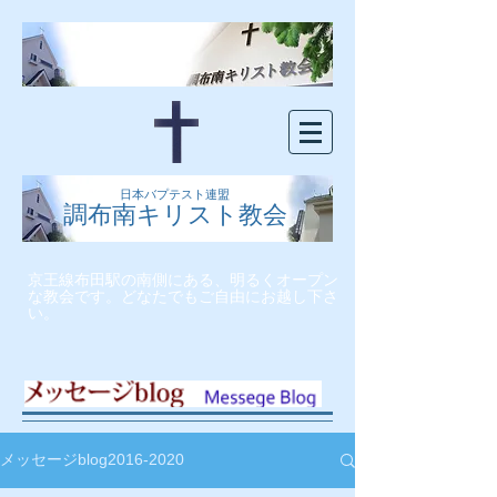
日本バプテスト連盟
調布南キリスト教会
京王線布田駅の南側にある、明るくオープン
な教会です。どなたでもご自由にお越し下さ
い。
メッセージblog2016-2020