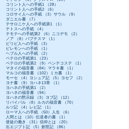
28件の記事
コリント人への手紙1
（28）
6件の記事
コリント人への手紙2
（6）
3件の記事
9件の記事
コロサイ人への手紙
（3）
サウル
（9）
7件の記事
ダニエル書
（7）
1件の記事
テサロニケ人への手紙第1
（1）
4件の記事
テトスへの手紙
（4）
6件の記事
2件の記事
テモテへの手紙第2
（6）
ニコデモ
（2）
8件の記事
1件の記事
ノア
（8）
バプテスマ
（1）
3件の記事
ピリピ人への手紙
（3）
1件の記事
ピレモンへの手紙
（1）
2件の記事
ヘブル人への手紙
（2）
23件の記事
ペテロの手紙第1
（23）
9件の記事
1件の記事
ペテロの手紙第2
（9）
ペンテコステ
（1）
84件の記事
1件の記事
マタイの福音書
（84）
マラキ書
（1）
102件の記事
1件の記事
マルコの福音書
（102）
ミカ書
（1）
4件の記事
5件の記事
2件の記事
モーセ
（4）
ヨシュア記
（5）
ヨセフ
（2）
9件の記事
1件の記事
ヨナ書
（9）
ヨハネ13章
（1）
2件の記事
ヨハネの手紙第1
（2）
94件の記事
ヨハネの福音書
（94）
3件の記事
12件の記事
ヨハネの黙示録
（3）
ヨブ記
（12）
8件の記事
70件の記事
リバイバル
（8）
ルカの福音書
（70）
4件の記事
1件の記事
ルツ記
（4）
レビ記
（1）
50件の記事
6件の記事
ローマ人への手紙
（50）
人生
（6）
10件の記事
1件の記事
人間とは
（10）
伝道者の書
（1）
31件の記事
20件の記事
使徒の働き
（31）
信仰とは
（20）
5件の記事
86件の記事
出エジプト記
（5）
創世記
（86）