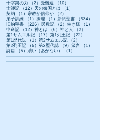
2件の記事
10件の記事
十字架の力
（2）
受難週
（10）
12件の記事
1件の記事
士師記
（12）
天の御国とは
（1）
1件の記事
2件の記事
契約
（1）
宗教か信仰か
（2）
1件の記事
1件の記事
534件の記事
弟子訓練
（1）
摂理
（1）
新約聖書
（534）
226件の記事
2件の記事
1件の記事
旧約聖書
（226）
民数記
（2）
生き様
（1）
12件の記事
6件の記事
2件の記事
申命記
（12）
神とは
（6）
神と人
（2）
17件の記事
22件の記事
第1サムエル記
（17）
第1列王記
（22）
1件の記事
2件の記事
第1歴代誌
（1）
第2サムエル記
（2）
5件の記事
9件の記事
1件の記事
第2列王記
（5）
第2歴代誌
（9）
箴言
（1）
5件の記事
1件の記事
詩篇
（5）
贖い（あがない）
（1）