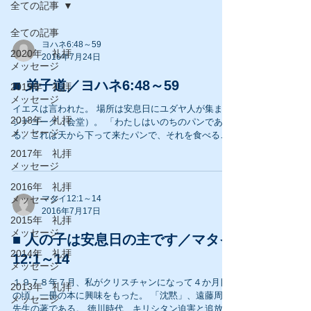
全ての記事
全ての記事
ヨハネ6:48～59
2020年 礼拝
2016年7月24日
メッセージ
■ 弟子道／ヨハネ6:48～59
2019年 礼拝
メッセージ
イエスは言われた。 場所は安息日にユダヤ人が集まる
2018年 礼拝
シナゴーグ（会堂）。 「わたしはいのちのパンであ
メッセージ
る。これは天から下って来たパンで、それを食べると
死ぬことがない。」 イエスは、人々に向かってご自分
2017年 礼拝
を食べよ、と言われた。 そして今もそう言われ続け
メッセージ
る。 ...
2016年 礼拝
メッセージ
マタイ12:1～14
2016年7月17日
2015年 礼拝
メッセージ
■ 人の子は安息日の主です／マタイ
2014年 礼拝
12:1～14
メッセージ
１９７８年７月、私がクリスチャンになって４か月目
2013年 礼拝
の頃、一冊の本に興味をもった。 「沈黙」、遠藤周作
メッセージ
先生の著である。 徳川時代、キリシタン迫害と追放の