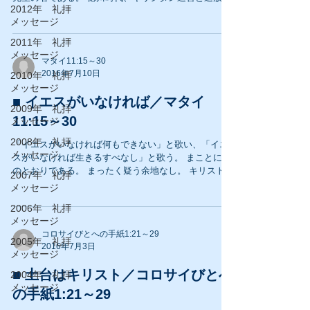
2012年 礼拝
時代に日本布教を目的として海を渡ってきた宣教師の
メッセージ
話である。 命を賭して航海の旅を経て、文化も風土も
異なる極東の島国へ渡る...
2011年 礼拝
メッセージ
マタイ11:15～30
2016年7月10日
2010年 礼拝
メッセージ
■ イエスがいなければ／マタイ
2009年 礼拝
11:15～30
メッセージ
2008年 礼拝
「イエスがいなければ何もできない」と歌い、「イエ
メッセージ
スがいなければ生きるすべなし」と歌う。 まことにそ
のとおりである。 まったく疑う余地なし。 キリスト馬
2007年 礼拝
鹿にならせていただいて間違いなかった。 だが成りき
メッセージ
ったわけではない。 ...
2006年 礼拝
メッセージ
コロサイびとへの手紙1:21～29
2005年 礼拝
2016年7月3日
メッセージ
■ 土台はキリスト／コロサイびとへ
2004年 礼拝
メッセージ
の手紙1:21～29