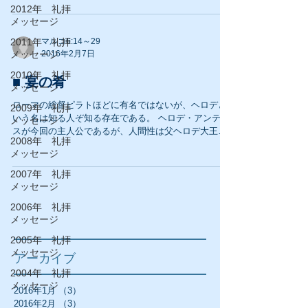
式」においては名人である。 ...
2012年 礼拝
メッセージ
2011年 礼拝
マルコ6:14～29
メッセージ
2016年2月7日
2010年 礼拝
■ 宴の肴
メッセージ
ローマの総督ピラトほどに有名ではないが、ヘロデと
2009年 礼拝
いう名は知る人ぞ知る存在である。 ヘロデ・アンテパ
メッセージ
スが今回の主人公であるが、人間性は父ヘロデ大王か
2008年 礼拝
ら引き継いだ。 権力に関しては政争の風向きを見逃さ
メッセージ
ず、弱者を虐げ強者にへつらい、保身のためなら例え
兄弟であれ踏みにじった男で...
2007年 礼拝
メッセージ
2006年 礼拝
メッセージ
2005年 礼拝
メッセージ
アーカイブ
2004年 礼拝
メッセージ
2016年1月
（3）
3件の記事
2016年2月
（3）
3件の記事