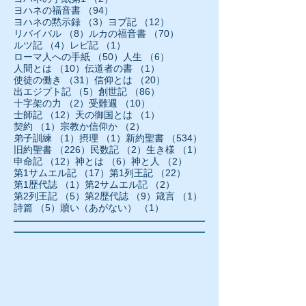
94件の記事
ヨハネの福音書
（94）
3件の記事
12件の記事
ヨハネの黙示録
（3）
ヨブ記
（12）
8件の記事
70件の記事
リバイバル
（8）
ルカの福音書
（70）
4件の記事
1件の記事
ルツ記
（4）
レビ記
（1）
50件の記事
6件の記事
ローマ人への手紙
（50）
人生
（6）
10件の記事
1件の記事
人間とは
（10）
伝道者の書
（1）
31件の記事
20件の記事
使徒の働き
（31）
信仰とは
（20）
5件の記事
86件の記事
出エジプト記
（5）
創世記
（86）
2件の記事
10件の記事
十字架の力
（2）
受難週
（10）
12件の記事
1件の記事
士師記
（12）
天の御国とは
（1）
1件の記事
2件の記事
契約
（1）
宗教か信仰か
（2）
1件の記事
1件の記事
534件の記事
弟子訓練
（1）
摂理
（1）
新約聖書
（534）
226件の記事
2件の記事
1件の記事
旧約聖書
（226）
民数記
（2）
生き様
（1）
12件の記事
6件の記事
2件の記事
申命記
（12）
神とは
（6）
神と人
（2）
17件の記事
22件の記事
第1サムエル記
（17）
第1列王記
（22）
1件の記事
2件の記事
第1歴代誌
（1）
第2サムエル記
（2）
5件の記事
9件の記事
1件の記事
第2列王記
（5）
第2歴代誌
（9）
箴言
（1）
5件の記事
1件の記事
詩篇
（5）
贖い（あがない）
（1）