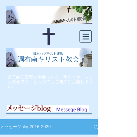
日本バプテスト連盟
調布南キリスト教会
京王線布田駅の南側にある、明るくオープン
な教会です。どなたでもご自由にお越し下さ
い。
メッセージblog2016-2020