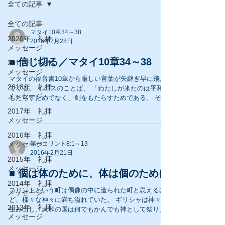
全ての記事
全ての記事
マタイ10章34～38
2020年 礼拝
2016年2月28日
メッセージ
■ 信じ切る／マタイ10章34～38
2019年 礼拝
メッセージ
マタイの福音書10章から厳しい言葉が矢継ぎ早に飛ん
2018年 礼拝
でくる。 イエスのことば、 「わたしが来たのは平和を
メッセージ
もたらすためでなく、剣をもたらすためである。 その
とき、家族は互いに逆らい、救い主を信じた者にとっ
2017年 礼拝
て敵となるだろう。 ...
メッセージ
2016年 礼拝
メッセージ
第一コリント8:1～13
2016年2月21日
2015年 礼拝
メッセージ
■ 個は体のために、体は個のために
2014年 礼拝
コリントという町は偶像の中に造られた町と思えるほ
メッセージ
ど、様々な神々に満ち溢れていた。 ギリシャは神々を
2013年 礼拝
生み出し、大和の国は何でもかんでも神として祭り上
メッセージ
げた。 日本人は「恐れる対象を畏れる対象にする公