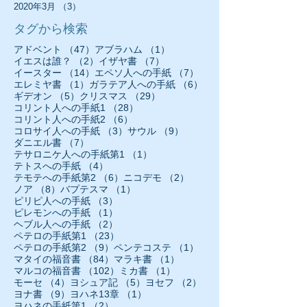
2020年3月
（3）
3件の記事
タグから検索
47件の記事
1件の記事
アドベント
（47）
アブラハム
（1）
2件の記事
7件の記事
イエスは誰？
（2）
イザヤ書
（7）
14件の記事
7件の記事
イースター
（14）
エペソ人への手紙
（7）
1件の記事
6件の記事
エレミヤ書
（1）
ガラテア人への手紙
（6）
5件の記事
29件の記事
ギデオン
（5）
クリスマス
（29）
28件の記事
コリント人への手紙1
（28）
6件の記事
コリント人への手紙2
（6）
3件の記事
9件の記事
コロサイ人への手紙
（3）
サウル
（9）
7件の記事
ダニエル書
（7）
1件の記事
テサロニケ人への手紙第1
（1）
4件の記事
テトスへの手紙
（4）
6件の記事
2件の記事
テモテへの手紙第2
（6）
ニコデモ
（2）
8件の記事
1件の記事
ノア
（8）
バプテスマ
（1）
3件の記事
ピリピ人への手紙
（3）
1件の記事
ピレモンへの手紙
（1）
2件の記事
ヘブル人への手紙
（2）
23件の記事
ペテロの手紙第1
（23）
9件の記事
1件の記事
ペテロの手紙第2
（9）
ペンテコステ
（1）
84件の記事
1件の記事
マタイの福音書
（84）
マラキ書
（1）
102件の記事
1件の記事
マルコの福音書
（102）
ミカ書
（1）
4件の記事
5件の記事
2件の記事
モーセ
（4）
ヨシュア記
（5）
ヨセフ
（2）
9件の記事
1件の記事
ヨナ書
（9）
ヨハネ13章
（1）
2件の記事
ヨハネの手紙第1
（2）