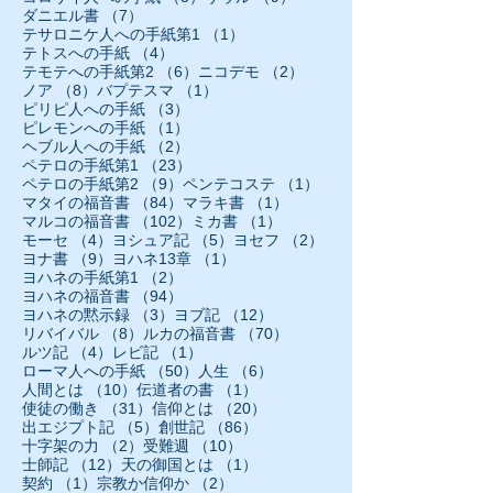
7件の記事
ダニエル書
（7）
1件の記事
テサロニケ人への手紙第1
（1）
4件の記事
テトスへの手紙
（4）
6件の記事
2件の記事
テモテへの手紙第2
（6）
ニコデモ
（2）
8件の記事
1件の記事
ノア
（8）
バプテスマ
（1）
3件の記事
ピリピ人への手紙
（3）
1件の記事
ピレモンへの手紙
（1）
2件の記事
ヘブル人への手紙
（2）
23件の記事
ペテロの手紙第1
（23）
9件の記事
1件の記事
ペテロの手紙第2
（9）
ペンテコステ
（1）
84件の記事
1件の記事
マタイの福音書
（84）
マラキ書
（1）
102件の記事
1件の記事
マルコの福音書
（102）
ミカ書
（1）
4件の記事
5件の記事
2件の記事
モーセ
（4）
ヨシュア記
（5）
ヨセフ
（2）
9件の記事
1件の記事
ヨナ書
（9）
ヨハネ13章
（1）
2件の記事
ヨハネの手紙第1
（2）
94件の記事
ヨハネの福音書
（94）
3件の記事
12件の記事
ヨハネの黙示録
（3）
ヨブ記
（12）
8件の記事
70件の記事
リバイバル
（8）
ルカの福音書
（70）
4件の記事
1件の記事
ルツ記
（4）
レビ記
（1）
50件の記事
6件の記事
ローマ人への手紙
（50）
人生
（6）
10件の記事
1件の記事
人間とは
（10）
伝道者の書
（1）
31件の記事
20件の記事
使徒の働き
（31）
信仰とは
（20）
5件の記事
86件の記事
出エジプト記
（5）
創世記
（86）
2件の記事
10件の記事
十字架の力
（2）
受難週
（10）
12件の記事
1件の記事
士師記
（12）
天の御国とは
（1）
1件の記事
2件の記事
契約
（1）
宗教か信仰か
（2）