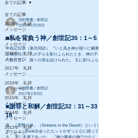
全ての記事
全ての記事
旧約聖書／創世記
2020年 礼拝
2017年2月28日
メッセージ
■私を背負う神／創世記35：1～5
2019年 礼拝
メッセージ
申命記32章（新共同訳） 『いと高き神が国々に嗣業の
2018年 礼拝
土地を分け、人の子らを割りふられたとき、神の子ら
メッセージ
の数に従い、国々の境を設けられた。 主に割りふられ
たのは、その民「ヤコブが主に定められた嗣業」。 主
2017年 礼拝
は荒野でヤコブを見出だし、これを見つけ、これを囲
メッセージ
い、いたわり、ご自分の瞳の...
2016年 礼拝
メッセージ
旧約聖書／創世記
2017年2月5日
2015年 礼拝
メッセージ
■謝罪と和解／創世記32：31～33：
2014年 礼拝
16
メッセージ
昔、「荒野の泉」（Streams in the Desert）というデ
2013年 礼拝
ボーションBook出会ったヒントがずっと心に残ってい
メッセージ
る。 実に名著であった。 『神は勝者の神ではなく、敗