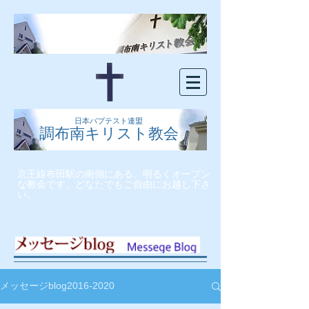
日本バプテスト連盟
調布南キリスト教会
京王線布田駅の南側にある、明るくオープン
な教会です。どなたでもご自由にお越し下さ
い。
メッセージblog2016-2020