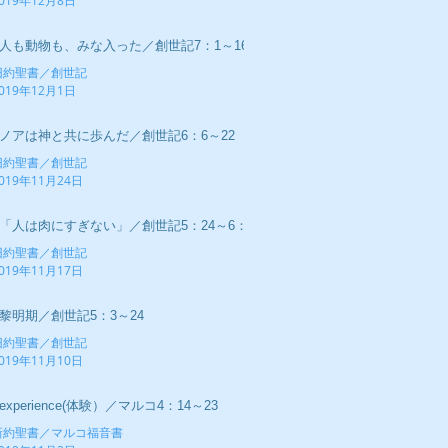
019年12月8日
■人も動物も、みな入った／創世記7：1～16
旧約聖書／創世記
019年12月1日
■ノアは神と共に歩んだ／創世記6：6～22
旧約聖書／創世記
019年11月24日
■「人は肉にすぎない」／創世記5：24～6：5
旧約聖書／創世記
019年11月17日
■黎明期／創世記5：3～24
旧約聖書／創世記
019年11月10日
experience(体験）／マルコ4：14～23
新約聖書／マルコ福音書