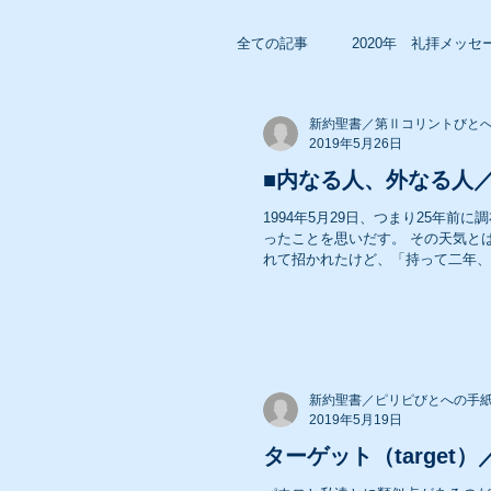
全ての記事
2020年 礼拝メッセ
新約聖書／第Ⅱコリントびと
2018年 礼拝メッセージ
2019年5月26日
■内なる人、外なる人／
1994年5月29日、つまり25年
2016年 礼拝メッセージ
ったことを思いだす。 その天気と
れて招かれたけど、「持って二年、早
2014年 礼拝メッセージ
2012年 礼拝メッセージ
新約聖書／ピリピびとへの手
2019年5月19日
ターゲット（target）
2010年 礼拝メッセージ