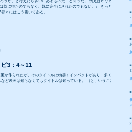
ろうか、と考えたら多いにあるものだ、と知った。 例えばピリピ
2
『私は既に得たのでもなく、既に完全にされたのでもない。』 きっと、
節ａにはこう書いてある。...
2007年 礼拝メッセージ
2
2005年 礼拝メッセージ
紙
2
ピ3：4～11
1
う映画が作られたが、そのタイトルは物凄くインパクトがあり、多くの
私など映画は知らなくてもタイトルは知っている。 （と、いうことで
2
2
2