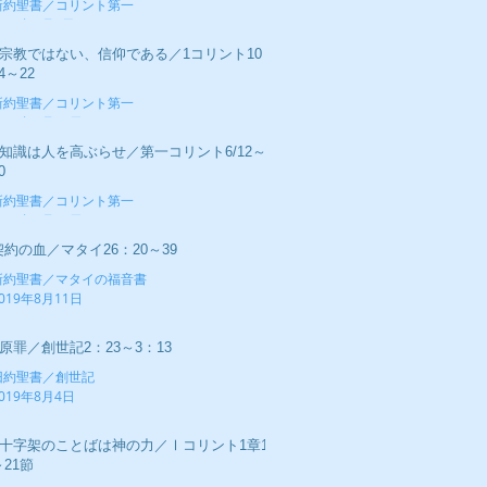
新約聖書／コリント第一
019年9月1日
■宗教ではない、信仰である／1コリント10：
4～22
新約聖書／コリント第一
019年8月25日
■知識は人を高ぶらせ／第一コリント6/12～
0
新約聖書／コリント第一
019年8月18日
契約の血／マタイ26：20～39
新約聖書／マタイの福音書
019年8月11日
■原罪／創世記2：23～3：13
旧約聖書／創世記
019年8月4日
■十字架のことばは神の力／Ⅰコリント1章17
～21節