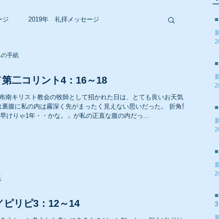
ージ
2019年 礼拝メッセージ
2
への手紙
2017年 礼拝メッセージ
第二コリント4：16～18
2
前に調布南キリスト教会の牧師として招かれた日は、とても良いお天気だ
2015年 礼拝メッセージ
は裏腹に私の内は霧深く先がまったく見えない思いだった。 折角望ま
けりゃ1年・・かな。」が私の正直な腹の内だっ...
2
2013年 礼拝メッセージ
2
2011年 礼拝メッセージ
紙
／ピリピ3：12～14
3
2009年 礼拝メッセージ