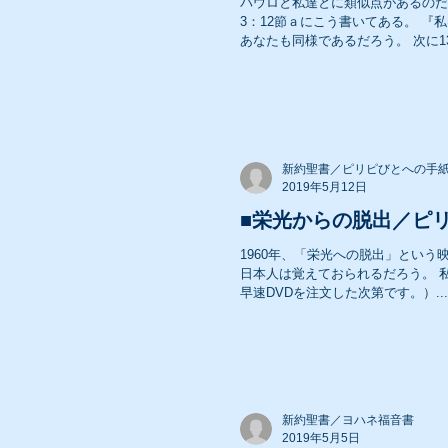
パウロと私達とに類似点があるのだ
3：12節ａにこう書いてある。 
あなたも同様であるだろう。 次に13
2008年 礼拝メッセージ
2006年 礼拝メッセージ
新約聖書／ピリピびとへの手
2019年5月12日
■栄光からの脱出／ピリ
2004年 礼拝メッセージ
1960年、「栄光への脱出」とい
日本人は覚えておられるだろう。 
早速DVDを注文した次第です。）...
新約聖書／ヨハネ福音書
2019年5月5日