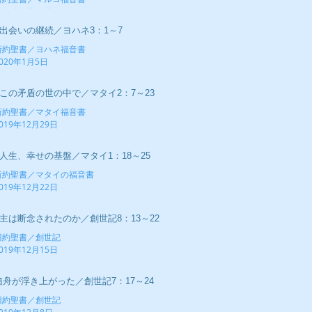
020年1月12日
■出会いの継続／ヨハネ3：1～7
新約聖書／ヨハネ福音書
020年1月5日
■この矛盾の世の中で／マタイ2：7～23
新約聖書／マタイ福音書
019年12月29日
■人生、幸せの基盤／マタイ1：18～25
新約聖書／マタイの福音書
019年12月22日
■主は断念されたのか／創世記8：13～22
旧約聖書／創世記
019年12月15日
箱舟が浮き上がった／創世記7：17～24
旧約聖書／創世記