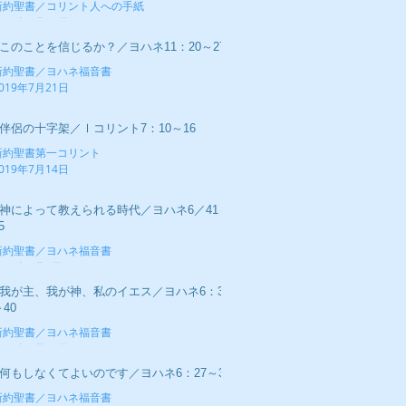
新約聖書／コリント人への手紙
019年7月28日
■このことを信じるか？／ヨハネ11：20～27
新約聖書／ヨハネ福音書
019年7月21日
■伴侶の十字架／Ⅰコリント7：10～16
新約聖書第一コリント
019年7月14日
■神によって教えられる時代／ヨハネ6／41～
5
新約聖書／ヨハネ福音書
019年7月7日
■我が主、我が神、私のイエス／ヨハネ6：34
40
新約聖書／ヨハネ福音書
019年6月30日
■何もしなくてよいのです／ヨハネ6：27～37
新約聖書／ヨハネ福音書