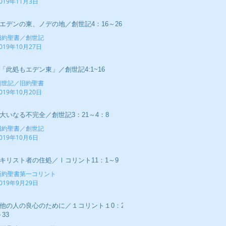
019年11月3日
■エデンの東、ノデの地／創世記4：16～26
旧約聖書／創世記
019年10月27日
■「此処もエデン東」／創世記4:1~16
創世記／旧約聖書
019年10月20日
■大いなる不完全／創世記3：21～4：8
旧約聖書／創世記
019年10月6日
■キリスト者の住処／Ⅰコリント11：1～9
新約聖書第一コリント
019年9月29日
■他の人の良心のために／１コリント１0：23
33