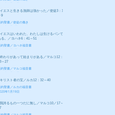
020年2月16日
■イエスと生きる漁師は強かった／使徒3：1
～9
新約聖書／使徒の働き
020年2月9日
■イエスはいわれた、わたしは生けるパンで
ある。／ヨハネ6：41～51
新約聖書／ヨハネ福音書
020年2月2日
■終わりがあって始まりがある／マルコ12：
3～27
新約聖書／マルコ福音書
020年1月26日
■キリスト者の宝／ルカ12：32～40
新約聖書／ルカの福音書
020年1月19日
■我誇るもの一つだに無し／マルコ10／17～
7
新約聖書／マルコ福音書