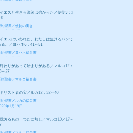
020年2月16日
■イエスと生きる漁師は強かった／使徒3：1
～9
新約聖書／使徒の働き
020年2月9日
■イエスはいわれた、わたしは生けるパンで
ある。／ヨハネ6：41～51
新約聖書／ヨハネ福音書
020年2月2日
■終わりがあって始まりがある／マルコ12：
3～27
新約聖書／マルコ福音書
020年1月26日
■キリスト者の宝／ルカ12：32～40
新約聖書／ルカの福音書
020年1月19日
■我誇るもの一つだに無し／マルコ10／17～
7
新約聖書／マルコ福音書