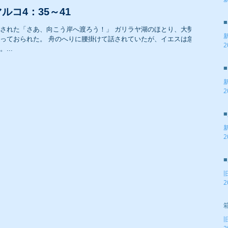
2
ルコ4：35～41
された「さあ、向こう岸へ渡ろう！」 ガリラヤ湖のほとり、大勢の
っておられた。 舟のへりに腰掛けて話されていたが、イエスは急に
2
...
2
2
2