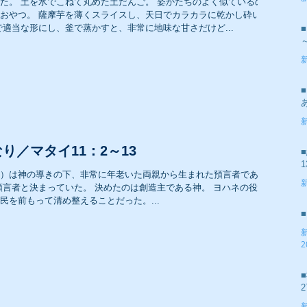
た。 土を水でこねて丸めた土だんご。 姿かたちのよく似ているのが
2
おやつ。 薩摩芋を薄くスライスし、天日でカラカラに乾かし砕いて
適当な形にし、釜で蒸かすと、非常に地味な甘さだけど...
2007年 礼拝メッセージ
2
2005年 礼拝メッセージ
2
り／マタイ11：2～13
1
）は神の導きの下、非常に年老いた両親から生まれた預言者であ
預言者と決まっていた。 決めたのは創造主である神。 ヨハネの役
2
民を前もって清め整えることだった。...
2
2