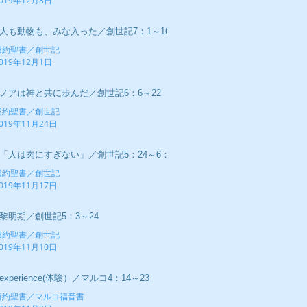
019年12月8日
■人も動物も、みな入った／創世記7：1～16
旧約聖書／創世記
019年12月1日
■ノアは神と共に歩んだ／創世記6：6～22
旧約聖書／創世記
019年11月24日
■「人は肉にすぎない」／創世記5：24～6：5
旧約聖書／創世記
019年11月17日
■黎明期／創世記5：3～24
旧約聖書／創世記
019年11月10日
experience(体験）／マルコ4：14～23
新約聖書／マルコ福音書