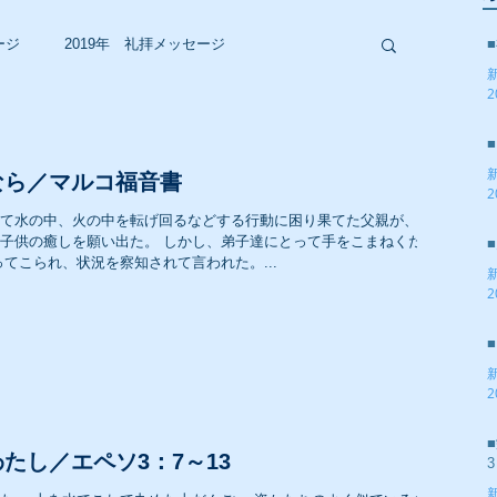
ージ
2019年 礼拝メッセージ
2
2017年 礼拝メッセージ
なら／マルコ福音書
2
て水の中、火の中を転げ回るなどする行動に困り果てた父親が、イ
2015年 礼拝メッセージ
子供の癒しを願い出た。 しかし、弟子達にとって手をこまねくだけ
てこられ、状況を察知されて言われた。...
2
2013年 礼拝メッセージ
2
2011年 礼拝メッセージ
たし／エペソ3：7～13
3
2009年 礼拝メッセージ