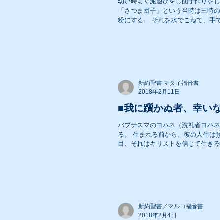
幼い時よく泥遊びをし団子作りをし
「さつま団子」という当時は三時の
粉にする。 それを水でこねて、手で
2008年 礼拝メッセージ
2006年 礼拝メッセージ
新約聖書 マタイ福音書
2018年2月11日
■我に躓かぬ者、幸いな
2004年 礼拝メッセージ
バプテスマのヨハネ（洗礼者ヨハネ
る。 生まれる前から、彼の人生は
目、それはキリストを信じて生きる
新約聖書／マルコ福音書
2018年2月4日