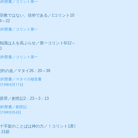
新約聖書／コリント第一
019年9月1日
■宗教ではない、信仰である／1コリント10：
4～22
新約聖書／コリント第一
019年8月25日
■知識は人を高ぶらせ／第一コリント6/12～
0
新約聖書／コリント第一
019年8月18日
契約の血／マタイ26：20～39
新約聖書／マタイの福音書
019年8月11日
■原罪／創世記2：23～3：13
旧約聖書／創世記
019年8月4日
■十字架のことばは神の力／Ⅰコリント1章17
～21節