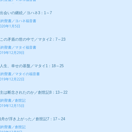
020年1月12日
■出会いの継続／ヨハネ3：1～7
新約聖書／ヨハネ福音書
020年1月5日
■この矛盾の世の中で／マタイ2：7～23
新約聖書／マタイ福音書
019年12月29日
■人生、幸せの基盤／マタイ1：18～25
新約聖書／マタイの福音書
019年12月22日
■主は断念されたのか／創世記8：13～22
旧約聖書／創世記
019年12月15日
箱舟が浮き上がった／創世記7：17～24
旧約聖書／創世記