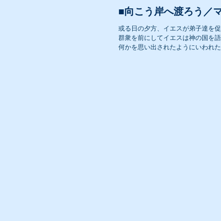
■向こう岸へ渡ろう／マ
或る日の夕方、イエスが弟子達を促
群衆を前にしてイエスは神の国を語
何かを思い出されたようにいわれた。