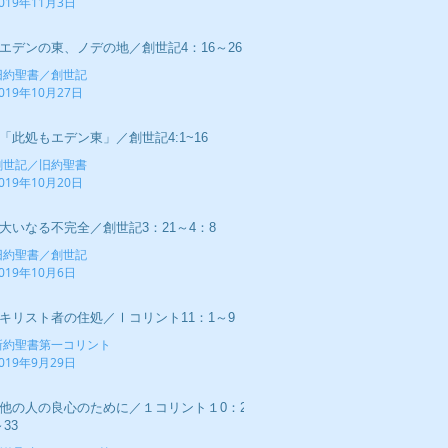
019年11月3日
■エデンの東、ノデの地／創世記4：16～26
旧約聖書／創世記
019年10月27日
■「此処もエデン東」／創世記4:1~16
創世記／旧約聖書
019年10月20日
■大いなる不完全／創世記3：21～4：8
旧約聖書／創世記
019年10月6日
■キリスト者の住処／Ⅰコリント11：1～9
新約聖書第一コリント
019年9月29日
■他の人の良心のために／１コリント１0：23
33