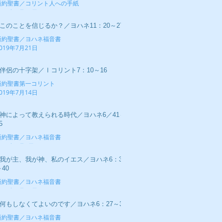
新約聖書／コリント人への手紙
019年7月28日
■このことを信じるか？／ヨハネ11：20～27
新約聖書／ヨハネ福音書
019年7月21日
■伴侶の十字架／Ⅰコリント7：10～16
新約聖書第一コリント
019年7月14日
■神によって教えられる時代／ヨハネ6／41～
5
新約聖書／ヨハネ福音書
019年7月7日
■我が主、我が神、私のイエス／ヨハネ6：34
40
新約聖書／ヨハネ福音書
019年6月30日
■何もしなくてよいのです／ヨハネ6：27～37
新約聖書／ヨハネ福音書