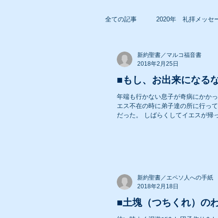
全ての記事
2020年 礼拝メッセ
新約聖書／マルコ福音書
2018年 礼拝メッセージ
2018年2月25日
■もし、お出来になる
年端も行かない息子が奇病にかかっ
2016年 礼拝メッセージ
エス不在の時に弟子達の所に行って
だった。 しばらくしてイエスが帰っ
2014年 礼拝メッセージ
2012年 礼拝メッセージ
新約聖書／エペソ人への手紙
2018年2月18日
■土塊（つちくれ）のわ
2010年 礼拝メッセージ