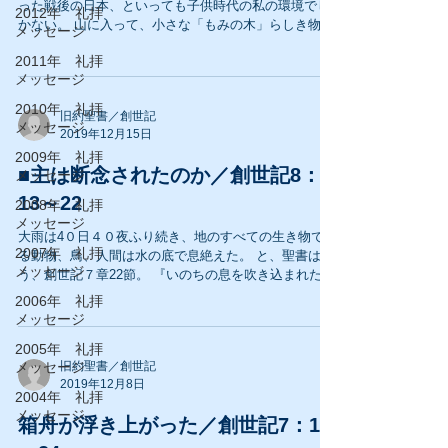
った戦後の日本、といっても子供時代の私の環境でし
2012年 礼拝
かない。 山に入って、小さな「もみの木」らしき物を
メッセージ
取ってきて、銀紙と綿を葉に乗せ、らしきものを作っ
2011年 礼拝
た。 らしき物だらけでイエス不在、サンタ不在のクリ
メッセージ
スマス。...
2010年 礼拝
旧約聖書／創世記
メッセージ
2019年12月15日
2009年 礼拝
■主は断念されたのか／創世記8：
メッセージ
13～22
2008年 礼拝
メッセージ
大雨は4０日４０夜ふり続き、地のすべての生き物であ
2007年 礼拝
る動物、鳥、人間は水の底で息絶えた。 と、聖書は言
メッセージ
う、創世記７章22節。 『いのちの息を吹き込まれたも
ので、乾いた地の上にいたものはみな死んだ。』 創造
2006年 礼拝
主はご自分が造られた地上の生き物達すべてを消しさ
メッセージ
られた。...
2005年 礼拝
メッセージ
旧約聖書／創世記
2019年12月8日
2004年 礼拝
メッセージ
箱舟が浮き上がった／創世記7：17