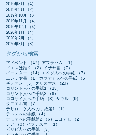
2019年8月
（4）
4件の記事
2019年9月
（2）
2件の記事
2019年10月
（3）
3件の記事
2019年11月
（4）
4件の記事
2019年12月
（5）
5件の記事
2020年1月
（4）
4件の記事
2020年2月
（4）
4件の記事
2020年3月
（3）
3件の記事
タグから検索
47件の記事
1件の記事
アドベント
（47）
アブラハム
（1）
2件の記事
7件の記事
イエスは誰？
（2）
イザヤ書
（7）
14件の記事
7件の記事
イースター
（14）
エペソ人への手紙
（7）
1件の記事
6件の記事
エレミヤ書
（1）
ガラテア人への手紙
（6）
5件の記事
29件の記事
ギデオン
（5）
クリスマス
（29）
28件の記事
コリント人への手紙1
（28）
6件の記事
コリント人への手紙2
（6）
3件の記事
9件の記事
コロサイ人への手紙
（3）
サウル
（9）
7件の記事
ダニエル書
（7）
1件の記事
テサロニケ人への手紙第1
（1）
4件の記事
テトスへの手紙
（4）
6件の記事
2件の記事
テモテへの手紙第2
（6）
ニコデモ
（2）
8件の記事
1件の記事
ノア
（8）
バプテスマ
（1）
3件の記事
ピリピ人への手紙
（3）
1件の記事
ピレモンへの手紙
（1）