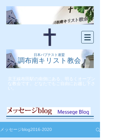
日本バプテスト連盟
調布南キリスト教会
京王線布田駅の南側にある、明るくオープン
な教会です。どなたでもご自由にお越し下さ
い。
メッセージblog2016-2020