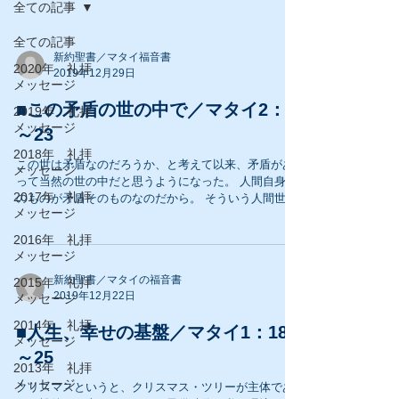
全ての記事
全ての記事
新約聖書／マタイ福音書
2020年 礼拝
2019年12月29日
メッセージ
■この矛盾の世の中で／マタイ2：7
2019年 礼拝
メッセージ
～23
2018年 礼拝
この世は矛盾なのだろうか、と考えて以来、矛盾があ
メッセージ
って当然の世の中だと思うようになった。 人間自身そ
2017年 礼拝
のものが矛盾そのものなのだから。 そういう人間世界
メッセージ
で何とか生きて行こうとしている私たちはタフになら
ないと生きられない。 タフになるとは取り敢えず、矛
2016年 礼拝
盾を受け入れることから始まる...
メッセージ
新約聖書／マタイの福音書
2015年 礼拝
2019年12月22日
メッセージ
2014年 礼拝
■人生、幸せの基盤／マタイ1：18
メッセージ
～25
2013年 礼拝
メッセージ
クリスマスというと、クリスマス・ツリーが主体であ