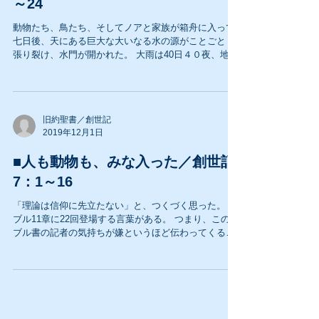
～24
動物たち、鳥たち、そしてノアと家族が箱舟に入って
七日後、天にある巨大な大いなる水の源がことごとく
張り裂け、水門が開かれた。 大雨は40日４０夜、地の
上に降り注いだ、と聖書は言う。 今年の夏から秋にか
けて、すさまじい台風の威力に恐れをなした私達であ
る。...
旧約聖書／創世記
2019年12月1日
■人も動物も、みな入った／創世記
7：1～16
「理論は信仰に先立たない」と、つくづく思った。 へ
ブル11章に22回登場する言葉がある。 つまり、このヘ
ブル書の記者の気持ちが嫌というほど伝わってくるの
だ。 それは「信仰によって・・」という各節の書き出
し言葉（英語by faith）である。...