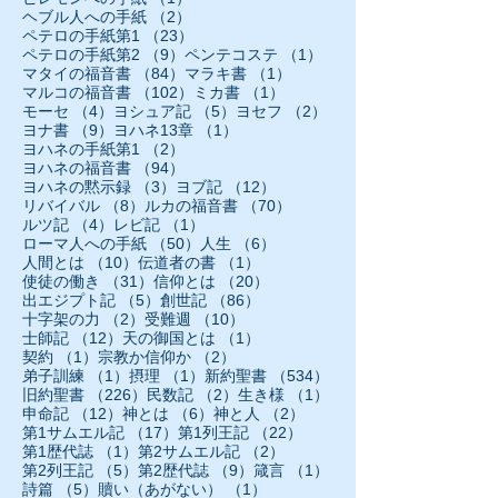
2件の記事
ヘブル人への手紙
（2）
23件の記事
ペテロの手紙第1
（23）
9件の記事
1件の記事
ペテロの手紙第2
（9）
ペンテコステ
（1）
84件の記事
1件の記事
マタイの福音書
（84）
マラキ書
（1）
102件の記事
1件の記事
マルコの福音書
（102）
ミカ書
（1）
4件の記事
5件の記事
2件の記事
モーセ
（4）
ヨシュア記
（5）
ヨセフ
（2）
9件の記事
1件の記事
ヨナ書
（9）
ヨハネ13章
（1）
2件の記事
ヨハネの手紙第1
（2）
94件の記事
ヨハネの福音書
（94）
3件の記事
12件の記事
ヨハネの黙示録
（3）
ヨブ記
（12）
8件の記事
70件の記事
リバイバル
（8）
ルカの福音書
（70）
4件の記事
1件の記事
ルツ記
（4）
レビ記
（1）
50件の記事
6件の記事
ローマ人への手紙
（50）
人生
（6）
10件の記事
1件の記事
人間とは
（10）
伝道者の書
（1）
31件の記事
20件の記事
使徒の働き
（31）
信仰とは
（20）
5件の記事
86件の記事
出エジプト記
（5）
創世記
（86）
2件の記事
10件の記事
十字架の力
（2）
受難週
（10）
12件の記事
1件の記事
士師記
（12）
天の御国とは
（1）
1件の記事
2件の記事
契約
（1）
宗教か信仰か
（2）
1件の記事
1件の記事
534件の記事
弟子訓練
（1）
摂理
（1）
新約聖書
（534）
226件の記事
2件の記事
1件の記事
旧約聖書
（226）
民数記
（2）
生き様
（1）
12件の記事
6件の記事
2件の記事
申命記
（12）
神とは
（6）
神と人
（2）
17件の記事
22件の記事
第1サムエル記
（17）
第1列王記
（22）
1件の記事
2件の記事
第1歴代誌
（1）
第2サムエル記
（2）
5件の記事
9件の記事
1件の記事
第2列王記
（5）
第2歴代誌
（9）
箴言
（1）
5件の記事
1件の記事
詩篇
（5）
贖い（あがない）
（1）