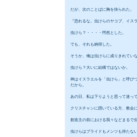
だが、次のことばに胸を抉られた。
『恐れるな。虫けらのヤコブ、イス
虫けら？・・・・愕然とした。
でも、それも納得した。
そうか、俺は虫けらに成りきれてい
虫けら？大いに結構ではないか。
神はイスラエルを「虫けら」と呼び
だから。
あの日、私は下りようと思って迷っ
クリスチャンに躓いている方、教会
創造主の前における我々などまるで
虫けらはプライドもメンツも持たな