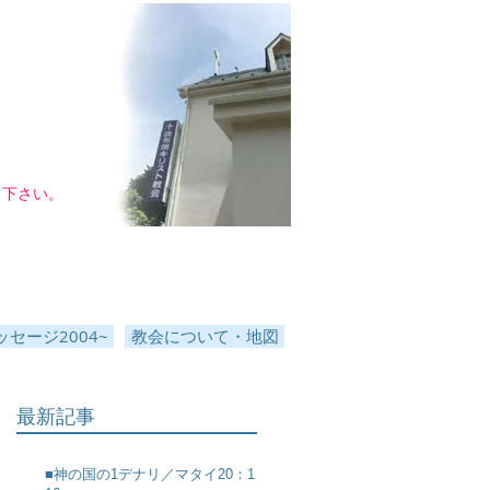
し下さい。
セージ2004~
教会について・地図
最新記事
■神の国の1デナリ／マタイ20：1～