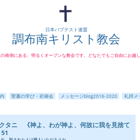
日本バプテスト連盟
調布南キリスト教会
駅の南側にある、明るくオープンな教会です。どなたでもご自由にお越
内
聖書の学び・祈祷会
メッセージblog2016-2020
礼拝メッ
バクタニ 《神よ、わが神よ、何故に我を見捨て
51
され、殺された人は幾人いただろうか。