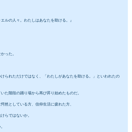
ラエルの人々。わたしはあなたを助ける。』
なかった。
つけられただけではなく、「わたしがあなたを助ける。」といわれたの
ていた階段の踊り場から再び昇り始めたものだ。
に愕然としている方、信仰生活に疲れた方、
虫けらではないか。
い。