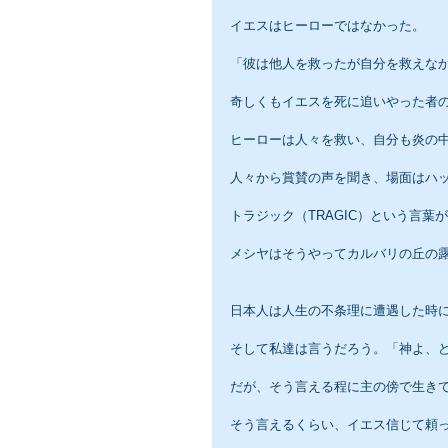
イエスはヒーローではなかった。
「彼は他人を救ったが自分を救えな
奇しくもイエスを死に追いやった者
ヒーローは人々を救い、自分も炎の
人々から賞賛の声を聞き、場面はハ
トラジック（TRAGIC）という言
メシヤはそうやってカルバリの丘の
日本人は人生の不条理に遭遇した時
そして私達は言うだろう。「神よ、
だが、そう言える程に主の傍で生き
そう言えるくらい、イエス信じて頼