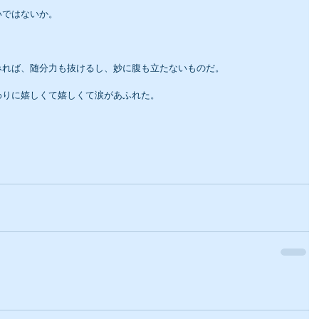
いではないか。
。
みれば、随分力も抜けるし、妙に腹も立たないものだ。
わりに嬉しくて嬉しくて涙があふれた。