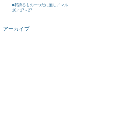
■我誇るもの一つだに無し／マルコ
10／17～27
アーカイブ