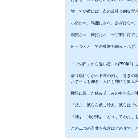
増してや彼には一点の反社会的な背
小突かれ、馬鹿にされ、あざけられ
嘲笑され、鞭打たれ、十字架に釘で
何一つ人としての尊厳を顧みられず
「その日」から遠い昔、約750年前
屠り場に引かれる羊の如く、背きの
たすら天を仰ぎ、人にも神にも恨み
極限に達した痛み苦しみの中で主が
『父よ、彼らを赦し給え。彼らはそ
『神よ、我が神よ、どうしてわたし
この二つの言葉を私達はどの耳で、