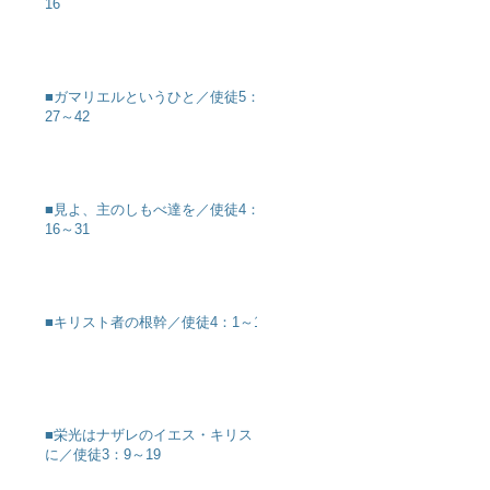
16
■ガマリエルというひと／使徒5：
27～42
■見よ、主のしもべ達を／使徒4：
16～31
■キリスト者の根幹／使徒4：1～12
■栄光はナザレのイエス・キリスト
に／使徒3：9～19