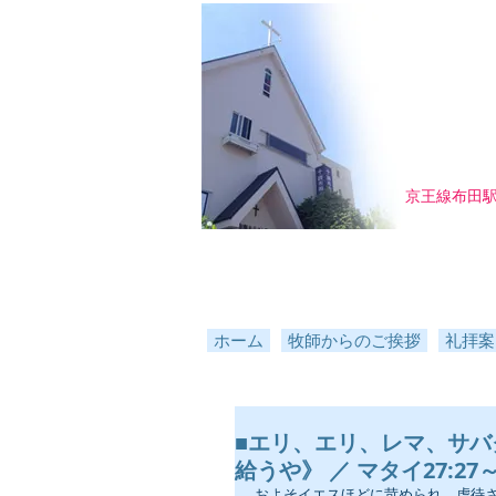
京王線布田
ホーム
牧師からのご挨拶
礼拝案
■エリ、エリ、レマ、サ
給うや》 ／ マタイ27:27～
およそイエスほどに苛められ、虐待