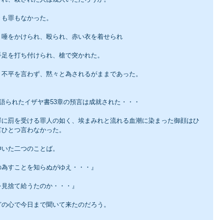
きも罪もなかった。
、唾をかけられ、殴られ、赤い衣を着せられ
手足を打ち付けられ、槍で突かれた。
、不平を言わず、黙々と為されるがままであった。
に語られたイザヤ書53章の預言は成就された・・・
罪に罰を受ける罪人の如く、埃まみれと流れる血潮に染まった御顔はひ
言ひとつ言わなかった。
呻いた二つのことば。
の為すことを知らぬがゆえ・・・』
を見捨て給うたのか・・・』
どの心で今日まで聞いて来たのだろう。