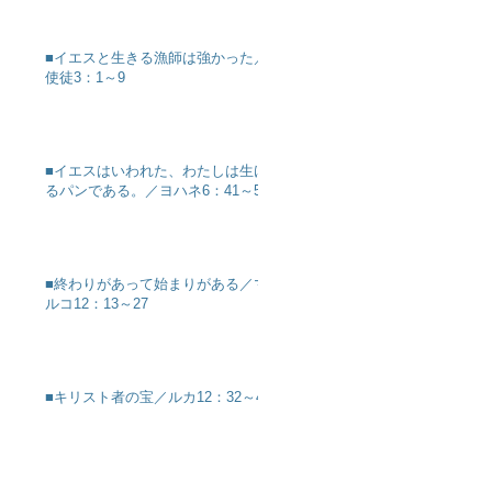
■イエスと生きる漁師は強かった／
使徒3：1～9
■イエスはいわれた、わたしは生け
るパンである。／ヨハネ6：41～51
■終わりがあって始まりがある／マ
ルコ12：13～27
■キリスト者の宝／ルカ12：32～40