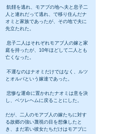
 飢饉を逃れ、モアブの地へ夫と息子二
人と連れだって逃れ、で移り住んだナ
オミと家族であったが、その地で夫に
先立たれた。
 息子二人はそれぞれモアブ人の嫁と家
庭を持ったが、10年ほどして二人とも
亡くなった。
 不運なのはナオミだけではなく、ルツ
とオルパという嫁達であった。
 悲惨な運命に置かれたナオミは意を決
し、ベツレヘムに戻ることにした。
だが、二人のモアブ人の嫁たちに対す
る故郷の強い蔑視の目を想像したと
き、まだ若い彼女たちだけはモアブに