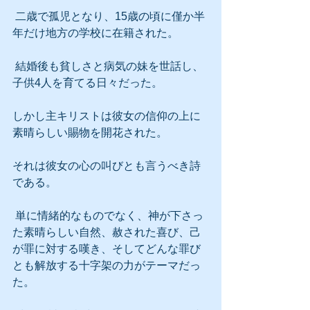
 二歳で孤児となり、15歳の頃に僅か半
年だけ地方の学校に在籍された。
 結婚後も貧しさと病気の妹を世話し、
子供4人を育てる日々だった。
しかし主キリストは彼女の信仰の上に
素晴らしい賜物を開花された。
それは彼女の心の叫びとも言うべき詩
である。
 単に情緒的なものでなく、神が下さっ
た素晴らしい自然、赦された喜び、己
が罪に対する嘆き、そしてどんな罪び
とも解放する十字架の力がテーマだっ
た。