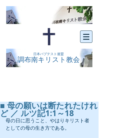
日本バプテスト連盟
調布南キリスト教会
京王線布田駅の南側にある、明るくオープン
な教会です。どなたでもご自由にお越し下さ
い。
■ 母の願いは断たれたけれ
ど ／ ルツ記1:1～18
母の日に思うこと、やはりキリスト者
としての母の生き方である。