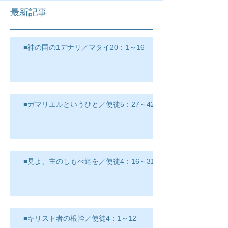
最新記事
■神の国の1デナリ／マタイ20：1～16
■ガマリエルというひと／使徒5：27～42
■見よ、主のしもべ達を／使徒4：16～31
■キリスト者の根幹／使徒4：1～12