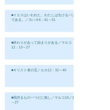
■イエスはいわれた、わたしは生けるパン
である。／ヨハネ6：41～51
■終わりがあって始まりがある／マルコ
12：13～27
■キリスト者の宝／ルカ12：32～40
■我誇るもの一つだに無し／マルコ10／17
～27