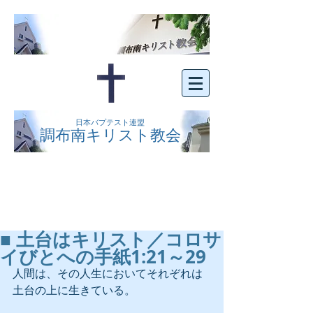
日本バプテスト連盟
調布南キリスト教会
京王線布田駅の南側にある、明るくオープン
な教会です。どなたでもご自由にお越し下さ
い。
■ 土台はキリスト／コロサ
イびとへの手紙1:21～29
人間は、その人生においてそれぞれは
土台の上に生きている。