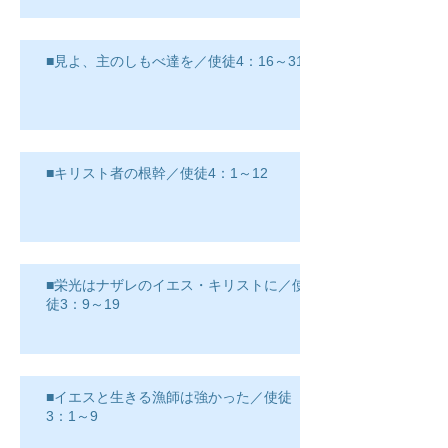
■見よ、主のしもべ達を／使徒4：16～31
■キリスト者の根幹／使徒4：1～12
■栄光はナザレのイエス・キリストに／使
徒3：9～19
■イエスと生きる漁師は強かった／使徒
3：1～9