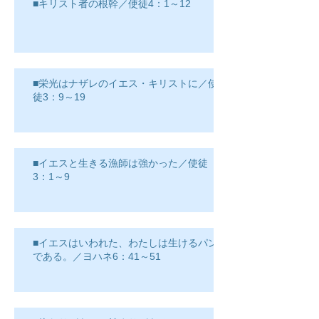
■キリスト者の根幹／使徒4：1～12
■栄光はナザレのイエス・キリストに／使
徒3：9～19
■イエスと生きる漁師は強かった／使徒
3：1～9
■イエスはいわれた、わたしは生けるパン
である。／ヨハネ6：41～51