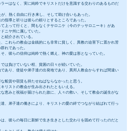
カラーはなく、実に純粋でキリストだけを意識する交わりのあるものだ
たが、熱く自由に行き来し、そして助け合いもあった。
達の指導と祈りは彼らの頼りとするところであった。
って上って行くと、間もなくテサロニケ（今のテッサロニーキ）があ
ケドニヤ州に属していた。
」と紹介されている。
た、これらの教会は金銭的にも非常に貧しく、異教の迫害下に置かれ苦
の群れであった。
こそ、彼らの信仰は純粋で熱く燃え、神の愛は形となっていた。
さでは負けていない程、貧困の日々が続いていた。
地であり、使徒や弟子達の出発地であり、異邦人教会からすれば間違い
要な船賃や宿賃も持たせねばならなかったと思う。
にキリストの教会が生み出されたともいえる。
大な恵みと祝福が届けられた故に、人々の救い、そして教会の誕生がな
徒達、弟子達の働きにより、キリストの愛の絆でつながり結ばれて行っ
いは、彼らの毎日に新鮮で生き生きとした交わりを固めて行ったのだと