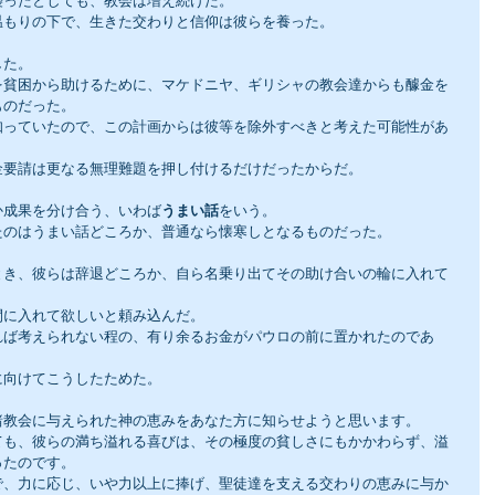
襲ったとしても、教会は増え続けた。
温もりの下で、生きた交わりと信仰は彼らを養った。
した。
を貧困から助けるために、マケドニヤ、ギリシャの教会達からも醵金を
ものだった。
知っていたので、この計画からは彼等を除外すべきと考えた可能性があ
金要請は更なる無理難題を押し付けるだけだったからだ。
か成果を分け合う、いわば
うまい話
をいう。
たのはうまい話どころか、普通なら懐寒しとなるものだった。
とき、彼らは辞退どころか、自ら名乗り出てその助け合いの輪に入れて
間に入れて欲しいと頼み込んだ。
れば考えられない程の、有り余るお金がパウロの前に置かれたのであ
に向けてこうしたためた。
諸教会に与えられた神の恵みをあなた方に知らせようと思います。
ても、彼らの満ち溢れる喜びは、その極度の貧しさにもかかわらず、溢
ったのです。
で、力に応じ、いや力以上に捧げ、聖徒達を支える交わりの恵みに与か