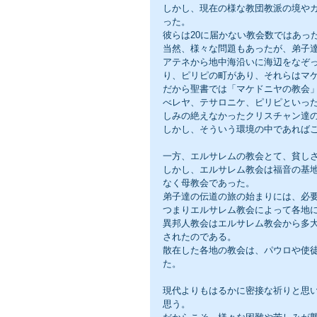
しかし、現在の様な教団教派の境や
った。
彼らは20に届かない教会数ではあっ
当然、様々な問題もあったが、弟子
アテネから地中海沿いに海辺をなぞ
り、ピリピの町があり、それらはマ
だから聖書では「マケドニヤの教会
べレヤ、テサロニケ、ピリピといっ
しみの絶えなかったクリスチャン達
しかし、そういう環境の中であれば
一方、エルサレムの教会とて、貧し
しかし、エルサレム教会は福音の基
なく母教会であった。
弟子達の伝道の旅の始まりには、必
つまりエルサレム教会によって各地
異邦人教会はエルサレム教会から多
されたのである。
散在した各地の教会は、パウロや使
た。
現代よりもはるかに密接な祈りと思
思う。