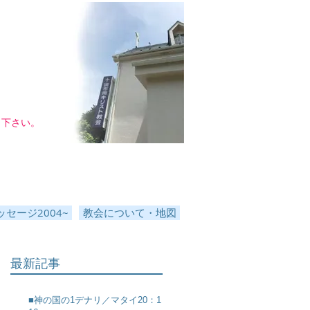
し下さい。
セージ2004~
教会について・地図
最新記事
■神の国の1デナリ／マタイ20：1～