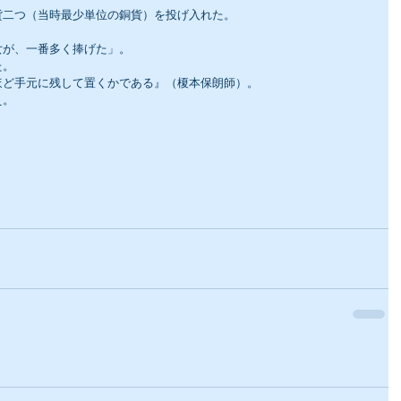
貨二つ（当時最少単位の銅貨）を投げ入れた。
女が、一番多く捧げた」。
た。
ほど手元に残して置くかである』（榎本保朗師）。
え。