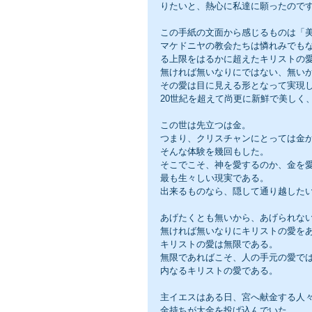
りたいと、熱心に私達に願ったのです
この手紙の文面から感じるものは「
マケドニヤの教会たちは憐れみでも
る上限をはるかに超えたキリストの
無ければ無いなりにではない、無い
その愛は目に見える形となって実現
20世紀を超えて尚更に新鮮で美しく
この世は先立つは金。
つまり、クリスチャンにとっては金
そんな体験を幾回もした。
そこでこそ、神を愛するのか、金を
最も生々しい現実である。
出来るものなら、隠して通り越した
あげたくとも無いから、あげられな
無ければ無いなりにキリストの愛を
キリストの愛は無限である。
無限であればこそ、人の手元の愛で
内なるキリストの愛である。
主イエスはある日、宮へ献金する人
金持ちが大金を投げ込んでいた。