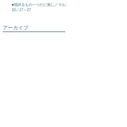
■我誇るもの一つだに無し／マルコ
10／17～27
アーカイブ