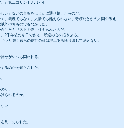
。』第二コリント8：1～4
美しい」などの言葉をはるかに通り越したものだ。
なく、義理でもなく、人情でも越えられない、奇跡だとかの人間の考え
愛以外の何ものでもなかった。
からこそキリストの愛に仕えられたのだ。
し、2千年後の今日でさえ、私達の心を揺さぶる。
、キラリ輝く彼らの信仰の証は地上ある限り決して消えない。
か神かがいつも問われる。
愛するのかを知らされた。
い。
いのか。
あげられるのか。
はない。
々を見ておられた。