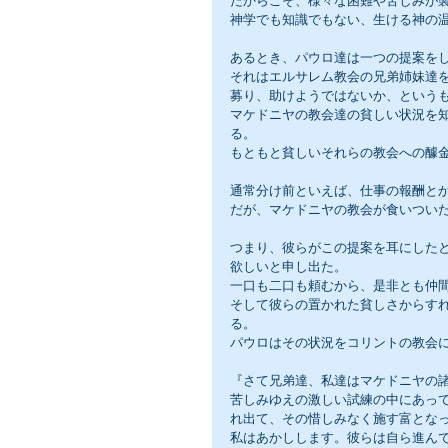
だからこそ、様々な困難や苦しみが
神学でも知識でもない、生ける神の
あるとき、パウロ達は一つの提案を
それはエルサレム教会の兄弟姉妹達
募り、助けようではないか、という
マケドニヤの教会達の貧しい状況を
る。
もともと貧しいそれらの教会への醵
通常分け前といえば、仕事の報酬と
だが、マケドニヤの教会が食いつい
つまり、彼らがこの提案を耳にした
欲しいと申し出た。
一口も二口も頼むから、是非とも仲
そして彼らの置かれた貧しさからす
る。
パウロはその状況をコリントの教会
『さて兄弟達、私達はマケドニヤの
苦しみゆえの激しい試練の中にあっ
れ出て、その惜しみなく施す富とな
私はあかしします。彼らは自ら進ん