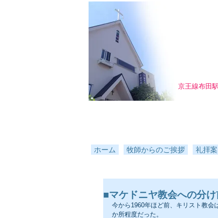
京王線布田
ホーム
牧師からのご挨拶
礼拝案
■マケドニヤ教会への分け
今から1960年ほど前、キリスト教
か所程度だった。