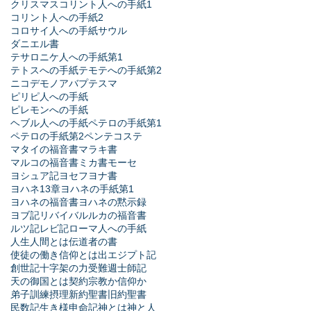
クリスマス
コリント人への手紙1
コリント人への手紙2
コロサイ人への手紙
サウル
ダニエル書
テサロニケ人への手紙第1
テトスへの手紙
テモテへの手紙第2
ニコデモ
ノア
バプテスマ
ピリピ人への手紙
ピレモンへの手紙
ヘブル人への手紙
ペテロの手紙第1
ペテロの手紙第2
ペンテコステ
マタイの福音書
マラキ書
マルコの福音書
ミカ書
モーセ
ヨシュア記
ヨセフ
ヨナ書
ヨハネ13章
ヨハネの手紙第1
ヨハネの福音書
ヨハネの黙示録
ヨブ記
リバイバル
ルカの福音書
ルツ記
レビ記
ローマ人への手紙
人生
人間とは
伝道者の書
使徒の働き
信仰とは
出エジプト記
創世記
十字架の力
受難週
士師記
天の御国とは
契約
宗教か信仰か
弟子訓練
摂理
新約聖書
旧約聖書
民数記
生き様
申命記
神とは
神と人