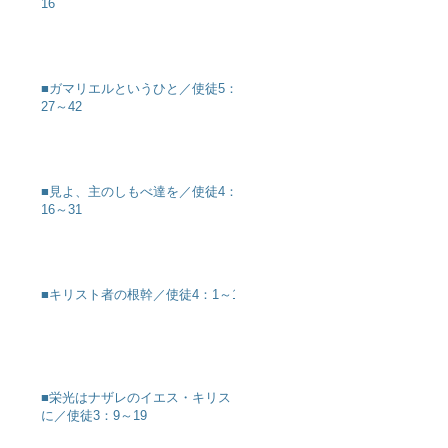
16
■ガマリエルというひと／使徒5：
27～42
■見よ、主のしもべ達を／使徒4：
16～31
■キリスト者の根幹／使徒4：1～12
■栄光はナザレのイエス・キリスト
に／使徒3：9～19