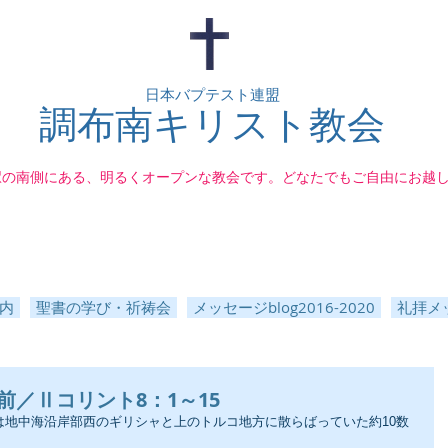
日本バプテスト連盟
調布南キリスト教会
駅の南側にある、明るくオープンな教会です。どなたでもご自由にお越
内
聖書の学び・祈祷会
メッセージblog2016-2020
礼拝メッ
前／Ⅱコリント8：1～15
会は地中海沿岸部西のギリシャと上のトルコ地方に散らばっていた約10数