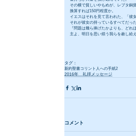
その横で貧しいやもめが、レプタ銅
換算すれば150円程度か。
イエスはそれを見て言われた、「彼
それが彼女の持っているすべてだっ
『問題は幾ら捧げたかよりも、どれ
主よ、明日を思い煩う我らを赦し給
タグ：
新約聖書
コリント人への手紙2
2016年 礼拝メッセージ
コメント