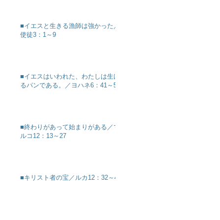
■イエスと生きる漁師は強かった／
使徒3：1～9
■イエスはいわれた、わたしは生け
るパンである。／ヨハネ6：41～51
■終わりがあって始まりがある／マ
ルコ12：13～27
■キリスト者の宝／ルカ12：32～40