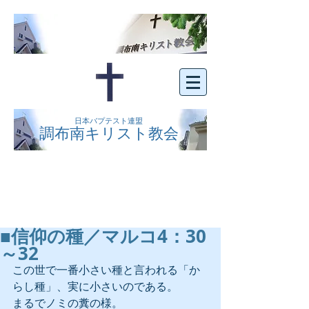
日本バプテスト連盟
調布南キリスト教会
京王線布田駅の南側にある、明るくオープン
な教会です。どなたでもご自由にお越し下さ
い。
■信仰の種／マルコ4：30
～32
この世で一番小さい種と言われる「か
らし種」、実に小さいのである。
まるでノミの糞の様。