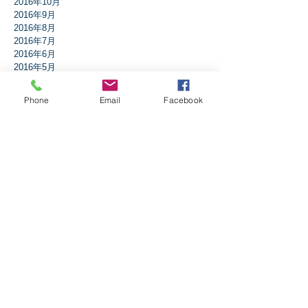
2016年10月
2016年9月
2016年8月
2016年7月
2016年6月
2016年5月
2016年4月
2016年3月
Phone
Email
Facebook
2016年2月
2016年1月
タグから検索
アドベント
アブラハム
イエスは誰？
イザヤ書
イースター
エペソ人への手紙
エレミヤ書
ガラテア人への手紙
ギデオン
クリスマス
コリント人への手紙1
コリント人への手紙2
コロサイ人への手紙
サウル
ダニエル書
テサロニケ人への手紙第1
テトスへの手紙
テモテへの手紙第2
ニコデモ
ノア
バプテスマ
ピリピ人への手紙
ピレモンへの手紙
ヘブル人への手紙
ペテロの手紙第1
ペテロの手紙第2
ペンテコステ