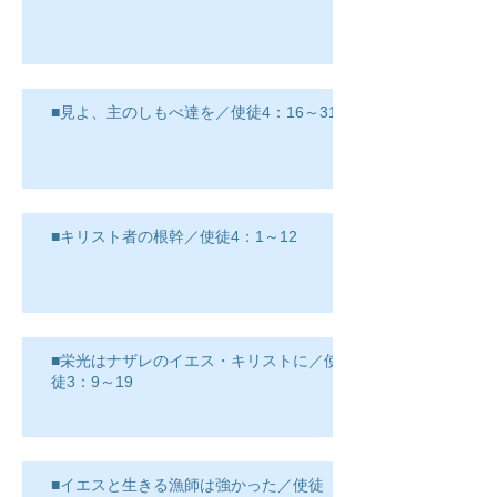
■見よ、主のしもべ達を／使徒4：16～31
■キリスト者の根幹／使徒4：1～12
■栄光はナザレのイエス・キリストに／使
徒3：9～19
■イエスと生きる漁師は強かった／使徒