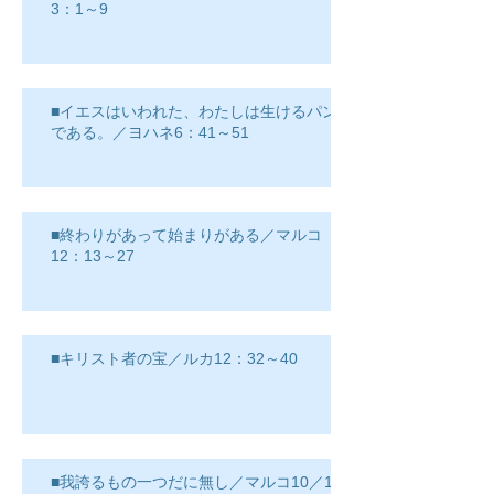
3：1～9
■イエスはいわれた、わたしは生けるパン
である。／ヨハネ6：41～51
■終わりがあって始まりがある／マルコ
12：13～27
■キリスト者の宝／ルカ12：32～40
■我誇るもの一つだに無し／マルコ10／17