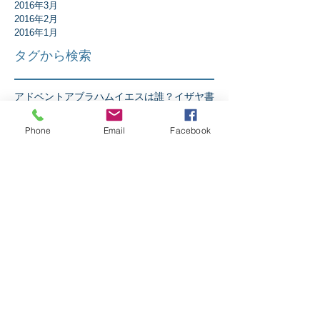
2016年3月
2016年2月
2016年1月
タグから検索
アドベント
アブラハム
イエスは誰？
イザヤ書
イースター
エペソ人への手紙
エレミヤ書
ガラテア人への手紙
ギデオン
クリスマス
Phone
Email
Facebook
コリント人への手紙1
コリント人への手紙2
コロサイ人への手紙
サウル
ダニエル書
テサロニケ人への手紙第1
テトスへの手紙
テモテへの手紙第2
ニコデモ
ノア
バプテスマ
ピリピ人への手紙
ピレモンへの手紙
ヘブル人への手紙
ペテロの手紙第1
ペテロの手紙第2
ペンテコステ
マタイの福音書
マラキ書
マルコの福音書
ミカ書
モーセ
ヨシュア記
ヨセフ
ヨナ書
ヨハネ13章
ヨハネの手紙第1
ヨハネの福音書
ヨハネの黙示録
ヨブ記
リバイバル
ルカの福音書
ルツ記
レビ記
ローマ人への手紙
人生
人間とは
伝道者の書
使徒の働き
信仰とは
出エジプト記
創世記
十字架の力
受難週
士師記