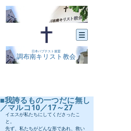
日本バプテスト連盟
調布南キリスト教会
京王線布田駅の南側にある、明るくオープン
な教会です。どなたでもご自由にお越し下さ
い。
■我誇るもの一つだに無し
／マルコ10／17～27
イエスが私たちにしてくださったこ
と。
先ず、私たちがどんな形であれ、救い