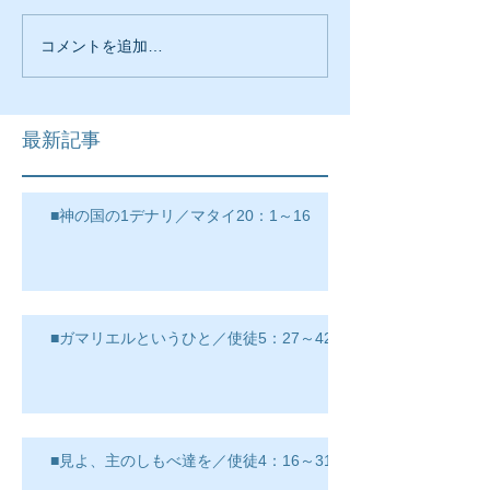
コメントを追加…
最新記事
■神の国の1デナリ／マタイ20：1～16
■ガマリエルというひと／使徒5：27～42
■見よ、主のしもべ達を／使徒4：16～31