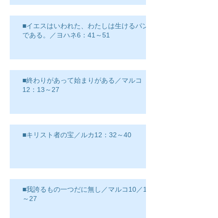
■イエスはいわれた、わたしは生けるパン
である。／ヨハネ6：41～51
■終わりがあって始まりがある／マルコ
12：13～27
■キリスト者の宝／ルカ12：32～40
■我誇るもの一つだに無し／マルコ10／17
～27