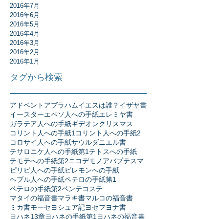
2016年7月
2016年6月
2016年5月
2016年4月
2016年3月
2016年2月
2016年1月
タグから検索
アドベント
アブラハム
イエスは誰？
イザヤ書
イースター
エペソ人への手紙
エレミヤ書
ガラテア人への手紙
ギデオン
クリスマス
コリント人への手紙1
コリント人への手紙2
コロサイ人への手紙
サウル
ダニエル書
テサロニケ人への手紙第1
テトスへの手紙
テモテへの手紙第2
ニコデモ
ノア
バプテスマ
ピリピ人への手紙
ピレモンへの手紙
ヘブル人への手紙
ペテロの手紙第1
ペテロの手紙第2
ペンテコステ
マタイの福音書
マラキ書
マルコの福音書
ミカ書
モーセ
ヨシュア記
ヨセフ
ヨナ書
ヨハネ13章
ヨハネの手紙第1
ヨハネの福音書