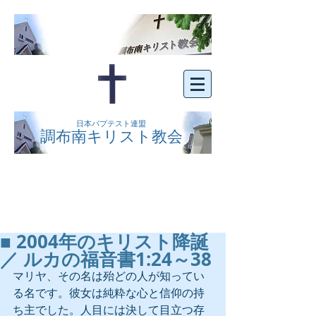
日本バプテスト連盟
調布南キリスト教会
京王線布田駅の南側にある、明るくオープン
な教会です。どなたでもご自由にお越し下さ
い。
■ 2004年のキリスト降誕
／ ルカの福音書1:24～38
マリヤ、その名は殆どの人が知ってい
る名です。彼女は純粋な心と信仰の持
ち主でした。人目には決して目立つ存