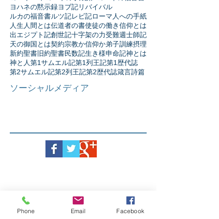
ヨハネの黙示録
ヨブ記
リバイバル
ルカの福音書
ルツ記
レビ記
ローマ人への手紙
人生
人間とは
伝道者の書
使徒の働き
信仰とは
出エジプト記
創世記
十字架の力
受難週
士師記
天の御国とは
契約
宗教か信仰か
弟子訓練
摂理
新約聖書
旧約聖書
民数記
生き様
申命記
神とは
神と人
第1サムエル記
第1列王記
第1歴代誌
第2サムエル記
第2列王記
第2歴代誌
箴言
詩篇
ソーシャルメディア
Phone
Email
Facebook