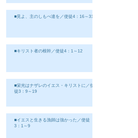
■見よ、主のしもべ達を／使徒4：16～31
■キリスト者の根幹／使徒4：1～12
■栄光はナザレのイエス・キリストに／使
徒3：9～19
■イエスと生きる漁師は強かった／使徒
3：1～9