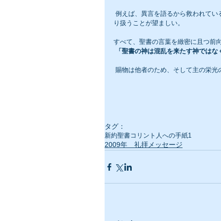
 例えば、異言を語るから救われているとか、霊的に優れているとかの勘違い偏見を持たず、秩序をもって取
り扱うことが望ましい。
すべて、聖書の言葉を緻密に且つ前
「聖書の神は混乱を来たす神ではな
 賜物は他者のため、そして主の栄
タグ：
新約聖書
コリント人への手紙1
2009年 礼拝メッセージ