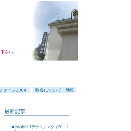
し下さい。
セージ2004~
教会について・地図
最新記事
■神の国の1デナリ／マタイ20：1～