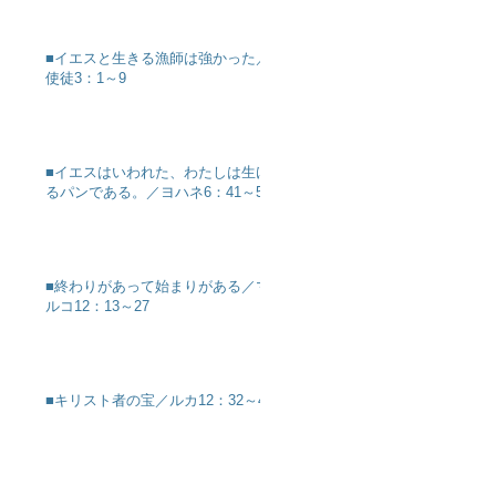
■イエスと生きる漁師は強かった／
使徒3：1～9
■イエスはいわれた、わたしは生け
るパンである。／ヨハネ6：41～51
■終わりがあって始まりがある／マ
ルコ12：13～27
■キリスト者の宝／ルカ12：32～40