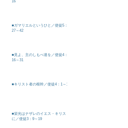
16
■ガマリエルというひと／使徒5：
27～42
■見よ、主のしもべ達を／使徒4：
16～31
■キリスト者の根幹／使徒4：1～12
■栄光はナザレのイエス・キリスト
に／使徒3：9～19