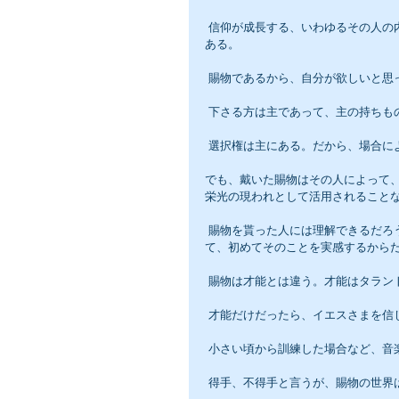
 信仰が成長する、いわゆるその人の内側が耕され練られ、謙遜になったりする過程で賜物が与えられるので
ある。
 賜物であるから、自分が欲しいと
 下さる方は主であって、主の持ち
 選択権は主にある。だから、場合
でも、戴いた賜物はその人によって
栄光の現われとして活用されること
 賜物を貰った人には理解できるだろうが、貰ってない人には理解しにくいことだ。当然である。貰ってみ
て、初めてそのことを実感するから
 賜物は才能とは違う。才能はタラン
 才能だけだったら、イエスさまを
 小さい頃から訓練した場合など、
 得手、不得手と言うが、賜物の世