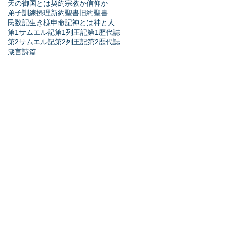
天の御国とは
契約
宗教か信仰か
弟子訓練
摂理
新約聖書
旧約聖書
民数記
生き様
申命記
神とは
神と人
第1サムエル記
第1列王記
第1歴代誌
第2サムエル記
第2列王記
第2歴代誌
箴言
詩篇