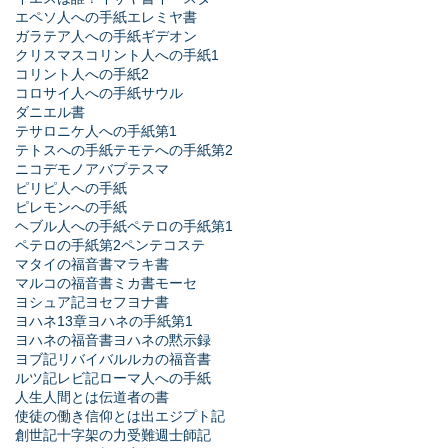
エペソ人への手紙
エレミヤ書
ガラテア人への手紙
ギデオン
クリスマス
コリント人への手紙1
コリント人への手紙2
コロサイ人への手紙
サウル
ダニエル書
テサロニケ人への手紙第1
テトスへの手紙
テモテへの手紙第2
ニコデモ
ノア
バプテスマ
ピリピ人への手紙
ピレモンへの手紙
ヘブル人への手紙
ペテロの手紙第1
ペテロの手紙第2
ペンテコステ
マタイの福音書
マラキ書
マルコの福音書
ミカ書
モーセ
ヨシュア記
ヨセフ
ヨナ書
ヨハネ13章
ヨハネの手紙第1
ヨハネの福音書
ヨハネの黙示録
ヨブ記
リバイバル
ルカの福音書
ルツ記
レビ記
ローマ人への手紙
人生
人間とは
伝道者の書
使徒の働き
信仰とは
出エジプト記
創世記
十字架の力
受難週
士師記