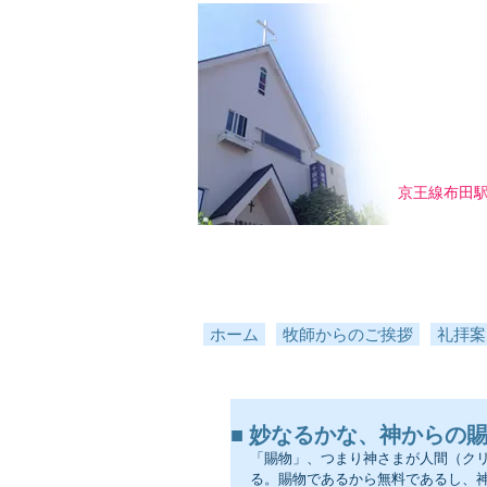
京王線布田
ホーム
牧師からのご挨拶
礼拝案
■ 妙なるかな、神からの賜物 ／
「賜物」、つまり神さまが人間（ク
る。賜物であるから無料であるし、