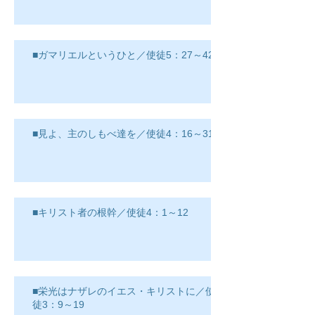
■ガマリエルというひと／使徒5：27～42
■見よ、主のしもべ達を／使徒4：16～31
■キリスト者の根幹／使徒4：1～12
■栄光はナザレのイエス・キリストに／使
徒3：9～19