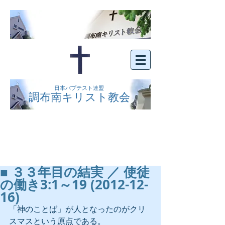
日本バプテスト連盟
調布南キリスト教会
京王線布田駅の南側にある、明るくオープン
な教会です。どなたでもご自由にお越し下さ
い。
■ ３３年目の結実 ／ 使徒
の働き3:1～19 (2012-12-
16)
「神のことば」が人となったのがクリ
スマスという原点である。