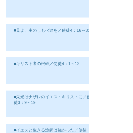
■見よ、主のしもべ達を／使徒4：16～31
■キリスト者の根幹／使徒4：1～12
■栄光はナザレのイエス・キリストに／使
徒3：9～19
■イエスと生きる漁師は強かった／使徒