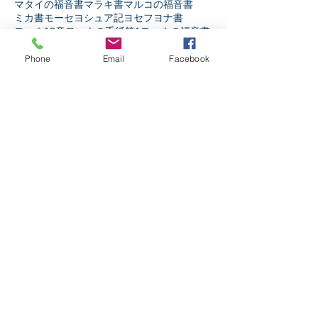
マタイの福音書
マラキ書
マルコの福音書
ミカ書
モーセ
ヨシュア記
ヨセフ
ヨナ書
ヨハネ13章
ヨハネの手紙第1
ヨハネの福音書
ヨハネの黙示録
ヨブ記
リバイバル
ルカの福音書
ルツ記
レビ記
ローマ人への手紙
Phone
Email
Facebook
人生
人間とは
伝道者の書
使徒の働き
信仰とは
出エジプト記
創世記
十字架の力
受難週
士師記
天の御国とは
契約
宗教か信仰か
弟子訓練
摂理
新約聖書
旧約聖書
民数記
生き様
申命記
神とは
神と人
第1サムエル記
第1列王記
第1歴代誌
第2サムエル記
第2列王記
第2歴代誌
箴言
詩篇
ソーシャルメディア