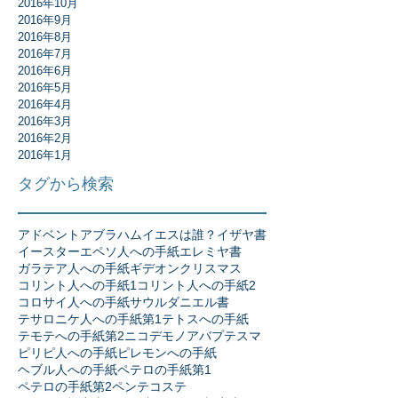
2016年10月
2016年9月
2016年8月
2016年7月
2016年6月
2016年5月
2016年4月
2016年3月
2016年2月
2016年1月
タグから検索
アドベント
アブラハム
イエスは誰？
イザヤ書
イースター
エペソ人への手紙
エレミヤ書
ガラテア人への手紙
ギデオン
クリスマス
コリント人への手紙1
コリント人への手紙2
コロサイ人への手紙
サウル
ダニエル書
テサロニケ人への手紙第1
テトスへの手紙
テモテへの手紙第2
ニコデモ
ノア
バプテスマ
ピリピ人への手紙
ピレモンへの手紙
ヘブル人への手紙
ペテロの手紙第1
ペテロの手紙第2
ペンテコステ