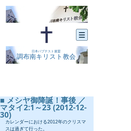
日本バプテスト連盟
調布南キリスト教会
京王線布田駅の南側にある、明るくオープン
な教会です。どなたでもご自由にお越し下さ
い。
■ メシヤ御降誕！事後 ／
マタイ2:1～23 (2012-12-
30)
カレンダーにおける2012年のクリスマ
スは過ぎて行った。