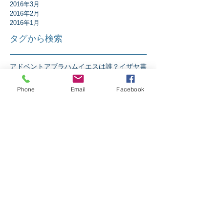
2016年3月
2016年2月
2016年1月
タグから検索
アドベント
アブラハム
イエスは誰？
イザヤ書
イースター
エペソ人への手紙
エレミヤ書
ガラテア人への手紙
ギデオン
クリスマス
Phone
Email
Facebook
コリント人への手紙1
コリント人への手紙2
コロサイ人への手紙
サウル
ダニエル書
テサロニケ人への手紙第1
テトスへの手紙
テモテへの手紙第2
ニコデモ
ノア
バプテスマ
ピリピ人への手紙
ピレモンへの手紙
ヘブル人への手紙
ペテロの手紙第1
ペテロの手紙第2
ペンテコステ
マタイの福音書
マラキ書
マルコの福音書
ミカ書
モーセ
ヨシュア記
ヨセフ
ヨナ書
ヨハネ13章
ヨハネの手紙第1
ヨハネの福音書
ヨハネの黙示録
ヨブ記
リバイバル
ルカの福音書
ルツ記
レビ記
ローマ人への手紙
人生
人間とは
伝道者の書
使徒の働き
信仰とは
出エジプト記
創世記
十字架の力
受難週
士師記