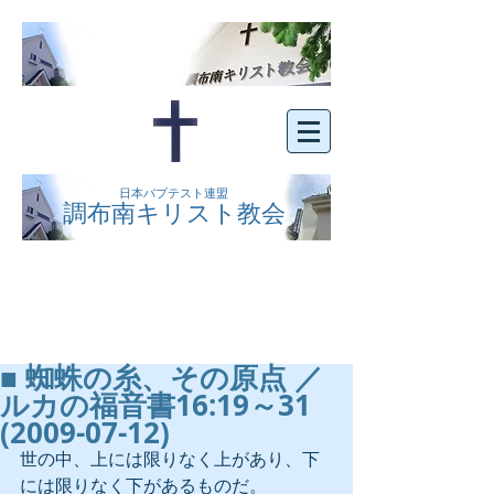
日本バプテスト連盟
調布南キリスト教会
京王線布田駅の南側にある、明るくオープン
な教会です。どなたでもご自由にお越し下さ
い。
■ 蜘蛛の糸、その原点 ／
ルカの福音書16:19～31
(2009-07-12)
世の中、上には限りなく上があり、下
には限りなく下があるものだ。