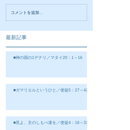
コメントを追加…
最新記事
■神の国の1デナリ／マタイ20：1～16
■ガマリエルというひと／使徒5：27～42
■見よ、主のしもべ達を／使徒4：16～31