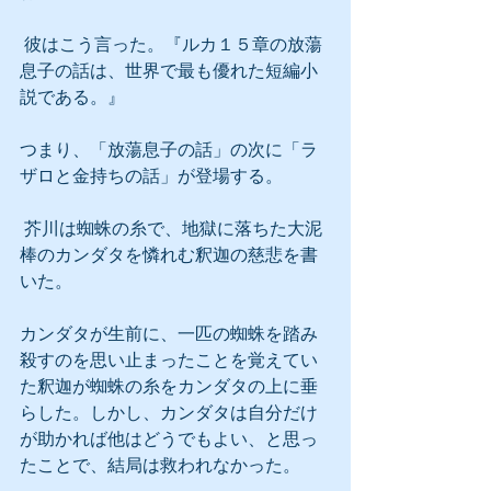
 彼はこう言った。『ルカ１５章の放蕩
息子の話は、世界で最も優れた短編小
説である。』
つまり、「放蕩息子の話」の次に「ラ
ザロと金持ちの話」が登場する。
 芥川は蜘蛛の糸で、地獄に落ちた大泥
棒のカンダタを憐れむ釈迦の慈悲を書
いた。
カンダタが生前に、一匹の蜘蛛を踏み
殺すのを思い止まったことを覚えてい
た釈迦が蜘蛛の糸をカンダタの上に垂
らした。しかし、カンダタは自分だけ
が助かれば他はどうでもよい、と思っ
たことで、結局は救われなかった。