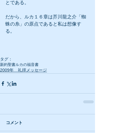
とである。
だから、ルカ１６章は芥川龍之介「蜘
蛛の糸」の原点であると私は想像す
る。
タグ：
新約聖書
ルカの福音書
2009年 礼拝メッセージ
コメント