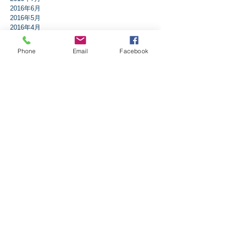
2016年6月
2016年5月
2016年4月
2016年3月
2016年2月
Phone
Email
Facebook
2016年1月
タグから検索
アドベント
アブラハム
イエスは誰？
イザヤ書
イースター
エペソ人への手紙
エレミヤ書
ガラテア人への手紙
ギデオン
クリスマス
コリント人への手紙1
コリント人への手紙2
コロサイ人への手紙
サウル
ダニエル書
テサロニケ人への手紙第1
テトスへの手紙
テモテへの手紙第2
ニコデモ
ノア
バプテスマ
ピリピ人への手紙
ピレモンへの手紙
ヘブル人への手紙
ペテロの手紙第1
ペテロの手紙第2
ペンテコステ
マタイの福音書
マラキ書
マルコの福音書
ミカ書
モーセ
ヨシュア記
ヨセフ
ヨナ書
ヨハネ13章
ヨハネの手紙第1
ヨハネの福音書