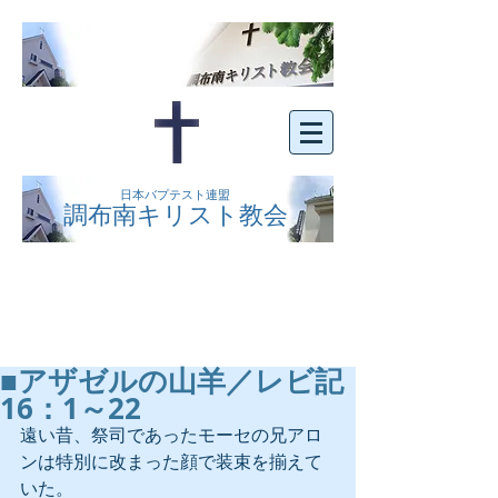
日本バプテスト連盟
調布南キリスト教会
京王線布田駅の南側にある、明るくオープン
な教会です。どなたでもご自由にお越し下さ
い。
■アザゼルの山羊／レビ記
16：1～22
遠い昔、祭司であったモーセの兄アロ
ンは特別に改まった顔で装束を揃えて
いた。