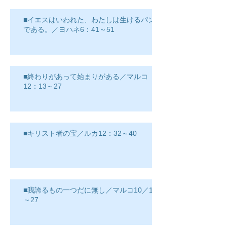
■イエスはいわれた、わたしは生けるパン
である。／ヨハネ6：41～51
■終わりがあって始まりがある／マルコ
12：13～27
■キリスト者の宝／ルカ12：32～40
■我誇るもの一つだに無し／マルコ10／17
～27