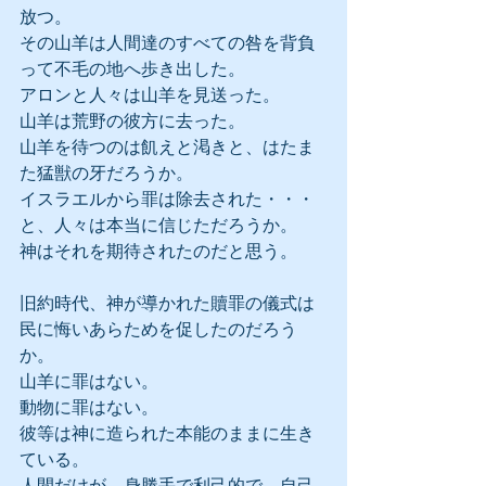
放つ。
その山羊は人間達のすべての咎を背負
って不毛の地へ歩き出した。
アロンと人々は山羊を見送った。
山羊は荒野の彼方に去った。
山羊を待つのは飢えと渇きと、はたま
た猛獣の牙だろうか。
イスラエルから罪は除去された・・・
と、人々は本当に信じただろうか。
神はそれを期待されたのだと思う。
旧約時代、神が導かれた贖罪の儀式は
民に悔いあらためを促したのだろう
か。
山羊に罪はない。
動物に罪はない。
彼等は神に造られた本能のままに生き
ている。
人間だけが、身勝手で利己的で、自己