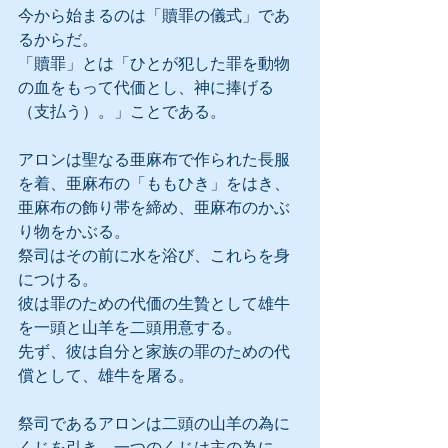
今から始まるのは「贖罪の儀式」であ
るからだ。
「贖罪」とは「ひとが犯した罪を動物
の血をもって代価とし、神に捧げる
（支払う）。」ことである。
アロンは聖なる亜麻布で作られた長服
を着、亜麻布の「ももひき」をはき、
亜麻布の飾り帯を締め、亜麻布のかぶ
り物をかぶる。
祭司はその前に水を浴び、これらを身
につける。
彼は罪のための代価の生贄として雄牛
を一頭と山羊を二頭用意する。
先ず、彼は自分と家族の罪のための代
償として、雄牛を屠る。
祭司であるアロンは二頭の山羊の為に
くじを引き、一つのくじは主の為に、