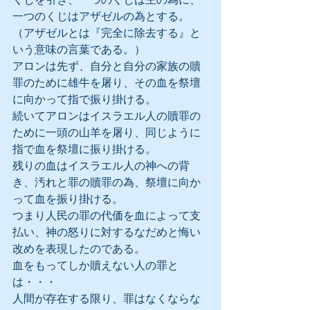
一つのくじはアザゼルの為とする。
（アザゼルとは『完全に除去する』と
いう意味の言葉である。）
アロンは先ず、自分と自分の家族の贖
罪のために雄牛を屠り、その血を祭壇
に向かって指で振り掛ける。
続いてアロンはイスラエル人の贖罪の
ために一頭の山羊を屠り、同じように
指で血を祭壇に振り掛ける。
残りの血はイスラエル人の神への背
き、汚れと罪の贖罪の為、祭壇に向か
って血を振り掛ける。
つまり人民の罪の代価を血によって支
払い、神の怒りに対するなだめと悔い
改めを表現したのである。
血をもってしか贖えない人の罪と
は・・・
人間が存在する限り、罪はなくならな