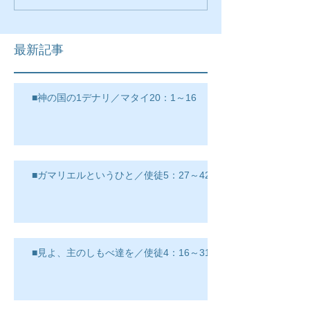
最新記事
■神の国の1デナリ／マタイ20：1～16
■ガマリエルというひと／使徒5：27～42
■見よ、主のしもべ達を／使徒4：16～31