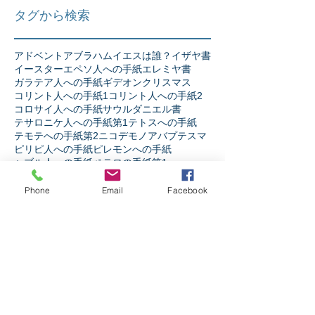
タグから検索
アドベント
アブラハム
イエスは誰？
イザヤ書
イースター
エペソ人への手紙
エレミヤ書
ガラテア人への手紙
ギデオン
クリスマス
コリント人への手紙1
コリント人への手紙2
コロサイ人への手紙
サウル
ダニエル書
テサロニケ人への手紙第1
テトスへの手紙
テモテへの手紙第2
ニコデモ
ノア
バプテスマ
ピリピ人への手紙
ピレモンへの手紙
ヘブル人への手紙
ペテロの手紙第1
ペテロの手紙第2
ペンテコステ
マタイの福音書
マラキ書
マルコの福音書
Phone
Email
Facebook
ミカ書
モーセ
ヨシュア記
ヨセフ
ヨナ書
ヨハネ13章
ヨハネの手紙第1
ヨハネの福音書
ヨハネの黙示録
ヨブ記
リバイバル
ルカの福音書
ルツ記
レビ記
ローマ人への手紙
人生
人間とは
伝道者の書
使徒の働き
信仰とは
出エジプト記
創世記
十字架の力
受難週
士師記
天の御国とは
契約
宗教か信仰か
弟子訓練
摂理
新約聖書
旧約聖書
民数記
生き様
申命記
神とは
神と人
第1サムエル記
第1列王記
第1歴代誌