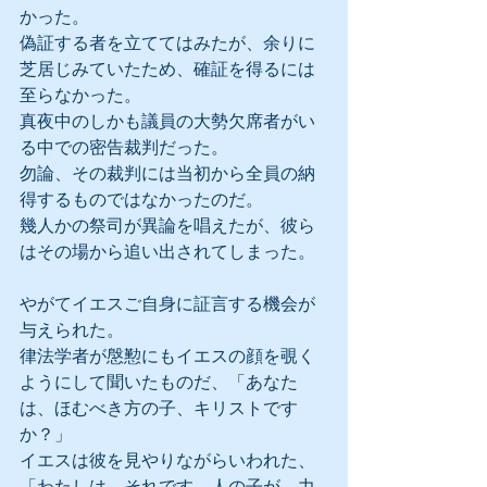
かった。
偽証する者を立ててはみたが、余りに
芝居じみていたため、確証を得るには
至らなかった。
真夜中のしかも議員の大勢欠席者がい
る中での密告裁判だった。
勿論、その裁判には当初から全員の納
得するものではなかったのだ。
幾人かの祭司が異論を唱えたが、彼ら
はその場から追い出されてしまった。
やがてイエスご自身に証言する機会が
与えられた。
律法学者が慇懃にもイエスの顔を覗く
ようにして聞いたものだ、「あなた
は、ほむべき方の子、キリストです
か？」
イエスは彼を見やりながらいわれた、
「わたしは、それです。人の子が、力