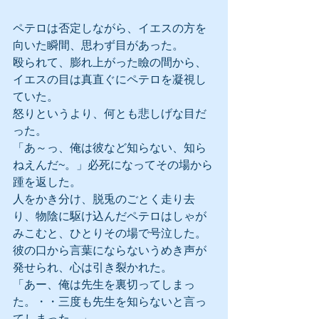
ペテロは否定しながら、イエスの方を
向いた瞬間、思わず目があった。
殴られて、膨れ上がった瞼の間から、
イエスの目は真直ぐにペテロを凝視し
ていた。
怒りというより、何とも悲しげな目だ
った。
「あ～っ、俺は彼など知らない、知ら
ねえんだ~。」必死になってその場から
踵を返した。
人をかき分け、脱兎のごとく走り去
り、物陰に駆け込んだペテロはしゃが
みこむと、ひとりその場で号泣した。
彼の口から言葉にならないうめき声が
発せられ、心は引き裂かれた。
「あー、俺は先生を裏切ってしまっ
た。・・三度も先生を知らないと言っ
てしまった。」