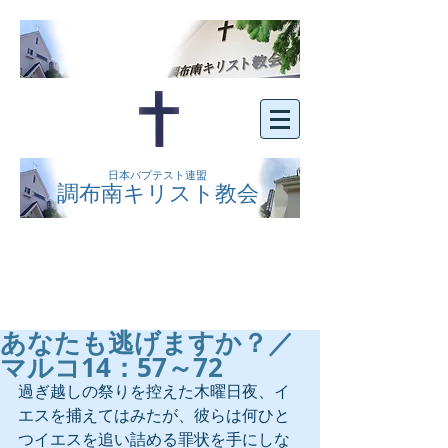
日本バプテスト連盟
調布南キリスト教会
京王線布田駅の南側にある、明るくオープン
な教会です。どなたでもご自由にお越し下さ
い。
あなたも逃げますか？／
マルコ14：57～72
過ぎ越しの祭りを控えた木曜日夜、イ
エスを捕えてはみたが、彼らは何ひと
つイエスを追い詰める罪状を手にしな