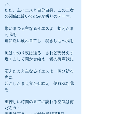
い。
ただ、主イエスと自分自身、この二者
の関係に於いてのみが祈りのテーマ。
願いまつる主なるイエスよ　捉えたま
え我を
道に迷い疲れ果てし　弱きしもべ我を
風はつのり夜は迫る　されど光見えず
近くまして聞かせ給え　愛の御声我に
応えたまえ主なるイエスよ　叫び祈る
声に
起こしたまえ立たせ給え　倒れ沈む我
を
重苦しい時間の果てに訪れる空気は何
だろう・・・
聖書は言う・・イザヤ書53章5節