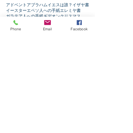
アドベント
アブラハム
イエスは誰？
イザヤ書
イースター
エペソ人への手紙
エレミヤ書
ガラテア人への手紙
ギデオン
クリスマス
コリント人への手紙1
コリント人への手紙2
コロサイ人への手紙
サウル
ダニエル書
Phone
Email
Facebook
テサロニケ人への手紙第1
テトスへの手紙
テモテへの手紙第2
ニコデモ
ノア
バプテスマ
ピリピ人への手紙
ピレモンへの手紙
ヘブル人への手紙
ペテロの手紙第1
ペテロの手紙第2
ペンテコステ
マタイの福音書
マラキ書
マルコの福音書
ミカ書
モーセ
ヨシュア記
ヨセフ
ヨナ書
ヨハネ13章
ヨハネの手紙第1
ヨハネの福音書
ヨハネの黙示録
ヨブ記
リバイバル
ルカの福音書
ルツ記
レビ記
ローマ人への手紙
人生
人間とは
伝道者の書
使徒の働き
信仰とは
出エジプト記
創世記
十字架の力
受難週
士師記
天の御国とは
契約
宗教か信仰か
弟子訓練
摂理
新約聖書
旧約聖書
民数記
生き様
申命記
神とは
神と人
第1サムエル記
第1列王記
第1歴代誌
第2サムエル記
第2列王記
第2歴代誌
箴言
詩篇
ソーシャルメディア