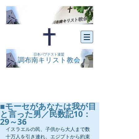
日本バプテスト連盟
調布南キリスト教会
京王線布田駅の南側にある、明るくオープン
な教会です。どなたでもご自由にお越し下さ
い。
■モーセがあなたは我が目
と言った男／民数記10：
29～36
イスラエルの民、子供から大人まで数
十万人を引き連れ、エジプトから約束