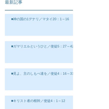
最新記事
■神の国の1デナリ／マタイ20：1～16
■ガマリエルというひと／使徒5：27～42
■見よ、主のしもべ達を／使徒4：16～31
■キリスト者の根幹／使徒4：1～12