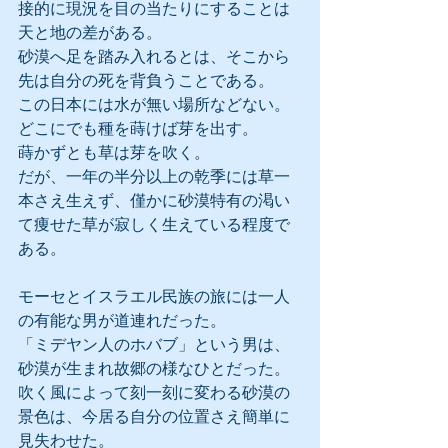
接的に現況を目の当たりにすることは
天と地の差がある。
砂漠へ足を踏み入れるとは、そこから
先は自分の死を背負うことである。
この日本には水が無い場所などない。
どこにでも種を蒔けば芽を出す。
蒔かずとも草は芽を吹く。
だが、一年の半分以上の乾季には草一
本さえ生えず、僅かに砂漠特有の渇い
て痩せた草が寂しく生えている程度で
ある。
モーセとイスラエル民族の旅には一人
の有能な男が道連れだった。
「ミデヤン人のホバブ」という男は、
砂漠が生まれ故郷の様なひとだった。
吹く風によって刻一刻に変わる砂漠の
景色は、今居る自分の位置さえ簡単に
見失わせた。