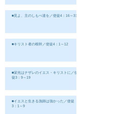
■見よ、主のしもべ達を／使徒4：16～31
■キリスト者の根幹／使徒4：1～12
■栄光はナザレのイエス・キリストに／使
徒3：9～19
■イエスと生きる漁師は強かった／使徒
3：1～9