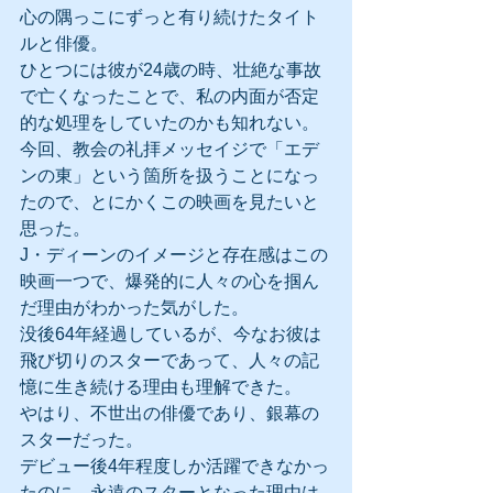
心の隅っこにずっと有り続けたタイト
ルと俳優。
ひとつには彼が24歳の時、壮絶な事故
で亡くなったことで、私の内面が否定
的な処理をしていたのかも知れない。
今回、教会の礼拝メッセイジで「エデ
ンの東」という箇所を扱うことになっ
たので、とにかくこの映画を見たいと
思った。
J・ディーンのイメージと存在感はこの
映画一つで、爆発的に人々の心を掴ん
だ理由がわかった気がした。
没後64年経過しているが、今なお彼は
飛び切りのスターであって、人々の記
憶に生き続ける理由も理解できた。
やはり、不世出の俳優であり、銀幕の
スターだった。
デビュー後4年程度しか活躍できなかっ
たのに、永遠のスターとなった理由は