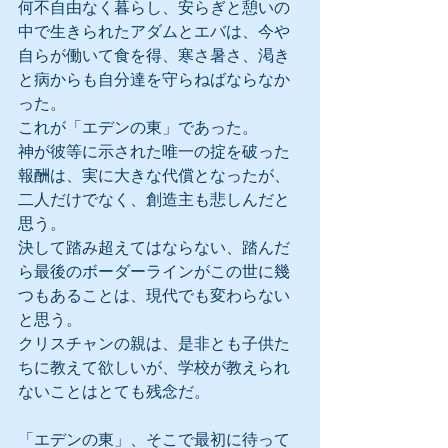
何不自由なく暮らし、安らぎと憩いの
中で生きられたアダムとエバは、今や
自らが働いて食を得、寒さ暑さ、渇き
と病からも自分達を守らねばならなか
った。
これが「エデンの東」であった。
神が彼等に示された唯一の掟を破った
報酬は、実に大きな代償となったが、
二人だけでなく、創造主も悲しんだと
思う。
決して踏み超えてはならない、踏んだ
ら最後のボーダーラインがこの世に幾
つもあることは、現代でも変わらない
と思う。
クリスチャンの親は、是非とも子供た
ちに教えて欲しいが、学校が教えられ
ないことはとても残念だ。
「エデンの東」、そこで最初に待って