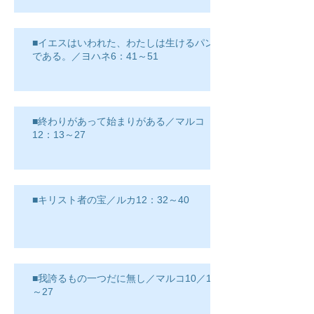
■イエスはいわれた、わたしは生けるパン
である。／ヨハネ6：41～51
■終わりがあって始まりがある／マルコ
12：13～27
■キリスト者の宝／ルカ12：32～40
■我誇るもの一つだに無し／マルコ10／17
～27