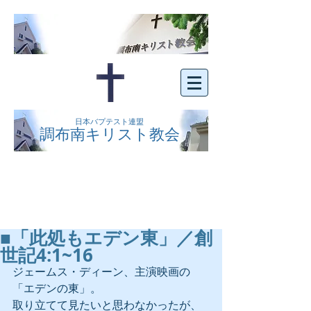
日本バプテスト連盟
調布南キリスト教会
京王線布田駅の南側にある、明るくオープン
な教会です。どなたでもご自由にお越し下さ
い。
■「此処もエデン東」／創
世記4:1~16
ジェームス・ディーン、主演映画の
「エデンの東」。
取り立てて見たいと思わなかったが、