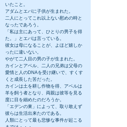
いたこと。
アダムとエバに子供が生まれた。
二人にとってこれ以上ない慰めの時と
なったであろう。
「私は主にあって、ひとりの男子を得
た。」とエバは言っている。
彼女は母になることが、よほど嬉しか
ったに違いない。
やがて二人目の男の子が生まれた。
カインとアベル、二人の兄弟は父母の
愛情と人のDNAを受け継いで、すくす
くと成長した筈だった。
カインは土を耕し作物を得、アベルは
羊を飼う者となり、両親は彼等を見る
度に目を細めたのだろうか。
「エデンの東」によって、取り敢えず
彼らは生活出来たのである。
人類にとって最も悲惨な事件が起こる
までは・・・