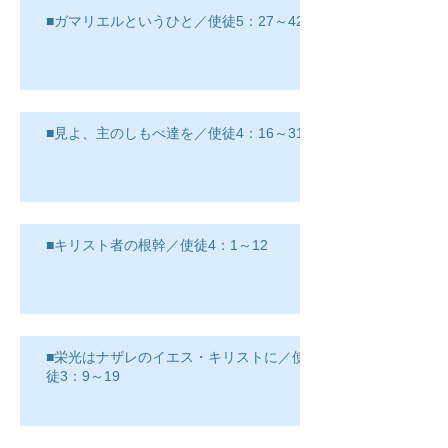
■ガマリエルというひと／使徒5：27～42
■見よ、主のしもべ達を／使徒4：16～31
■キリスト者の根幹／使徒4：1～12
■栄光はナザレのイエス・キリストに／使
徒3：9～19