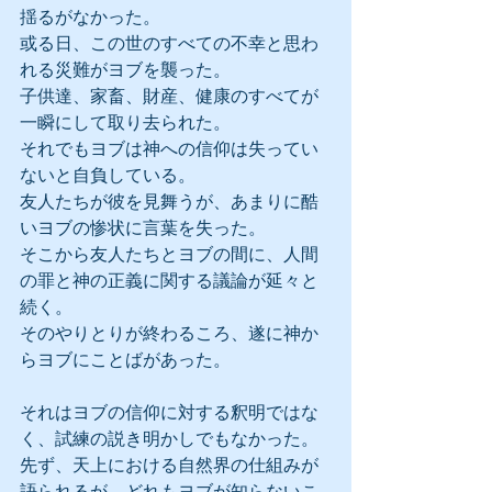
揺るがなかった。
或る日、この世のすべての不幸と思わ
れる災難がヨブを襲った。
子供達、家畜、財産、健康のすべてが
一瞬にして取り去られた。
それでもヨブは神への信仰は失ってい
ないと自負している。
友人たちが彼を見舞うが、あまりに酷
いヨブの惨状に言葉を失った。
そこから友人たちとヨブの間に、人間
の罪と神の正義に関する議論が延々と
続く。
そのやりとりが終わるころ、遂に神か
らヨブにことばがあった。
それはヨブの信仰に対する釈明ではな
く、試練の説き明かしでもなかった。
先ず、天上における自然界の仕組みが
語られるが、どれもヨブが知らないこ