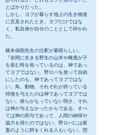
とばかりだった。
しかし、ヨブが暮らす地上の生き物達
に言及されたとき、ヨブだけではな
く、私自身が自分のこととして砕かれ
た。
榎本保朗先生の注釈が素晴らしい。
『岩間に生きる野生の山羊や雌鹿が子
を産む時を知っているのは、神であっ
てヨブではない。野ロバを放って自由
にしたのも、神であってヨブではな
い。鳥、動物、それぞれが持っている
特徴を与えたのは神であってヨブでは
ない。彼らがもっていない弱さ、それ
は神が与えなかったからである。すべ
ては神の所与であって、人間の納得や
協力を得たのではない。野ロバには家
畜のように餌をくれる人もいない。憩