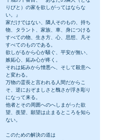
りびと）の家を欲しがってはならな
い。』
家だけではない、隣人そのもの、持ち
物、タラント、家族、車、身につける
すべての物、生き方、心、思想、凡そ
すべてのものである。
欲しがるから心が騒ぐ、平安が無い、
嫉妬心、妬み心が疼く。
それは妬みから憎悪へ、そして殺意へ
と変わる。
万物の霊長と言われる人間だからこ
そ、逆におぞましさと醜さが浮き彫り
になって来る。
他者とその周囲へのへしまがった欲
望、羨望、願望は止まるところを知ら
ない。
このための解決の道は