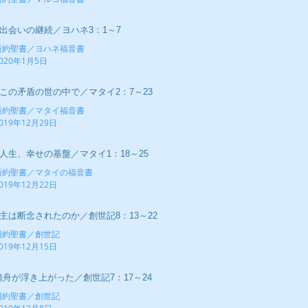
020年1月12日
■出会いの継続／ヨハネ3：1～7
新約聖書／ヨハネ福音書
020年1月5日
■この矛盾の世の中で／マタイ2：7～23
新約聖書／マタイ福音書
019年12月29日
■人生、幸せの基盤／マタイ1：18～25
新約聖書／マタイの福音書
019年12月22日
■主は断念されたのか／創世記8：13～22
旧約聖書／創世記
019年12月15日
箱舟が浮き上がった／創世記7：17～24
旧約聖書／創世記