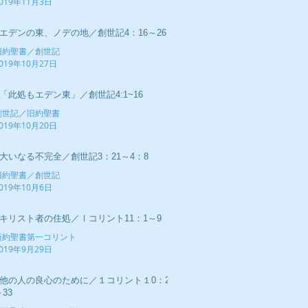
019年11月3日
■エデンの東、ノデの地／創世記4：16～26
旧約聖書／創世記
019年10月27日
■「此処もエデン東」／創世記4:1~16
創世記／旧約聖書
019年10月20日
■大いなる不完全／創世記3：21～4：8
旧約聖書／創世記
019年10月6日
■キリスト者の住処／Ⅰコリント11：1～9
新約聖書第一コリント
019年9月29日
■他の人の良心のために／１コリント１0：23
33