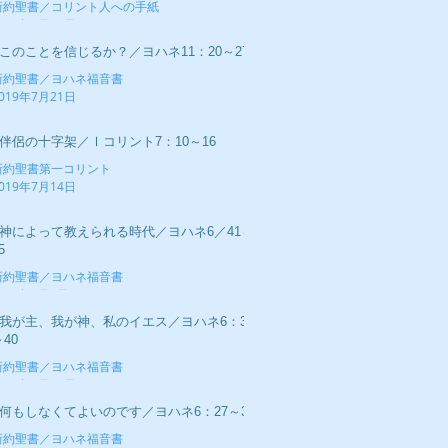
新約聖書／コリント人への手紙
019年7月28日
■このことを信じるか？／ヨハネ11：20～27
新約聖書／ヨハネ福音書
019年7月21日
■伴侶の十字架／Ⅰコリント7：10～16
新約聖書第一コリント
019年7月14日
■神によって教えられる時代／ヨハネ6／41～
5
新約聖書／ヨハネ福音書
019年7月7日
■我が主、我が神、私のイエス／ヨハネ6：34
40
新約聖書／ヨハネ福音書
019年6月30日
■何もしなくてよいのです／ヨハネ6：27～37
新約聖書／ヨハネ福音書