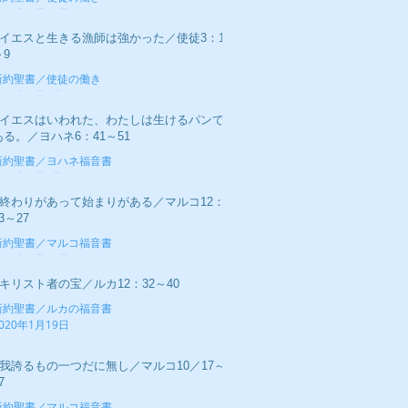
020年2月16日
■イエスと生きる漁師は強かった／使徒3：1
～9
新約聖書／使徒の働き
020年2月9日
■イエスはいわれた、わたしは生けるパンで
ある。／ヨハネ6：41～51
新約聖書／ヨハネ福音書
020年2月2日
■終わりがあって始まりがある／マルコ12：
3～27
新約聖書／マルコ福音書
020年1月26日
■キリスト者の宝／ルカ12：32～40
新約聖書／ルカの福音書
020年1月19日
■我誇るもの一つだに無し／マルコ10／17～
7
新約聖書／マルコ福音書