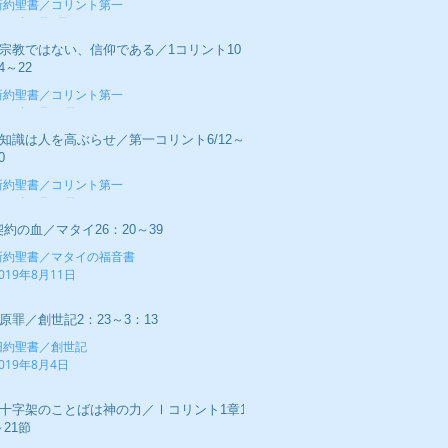
新約聖書／コリント第一
019年9月1日
■宗教ではない、信仰である／1コリント10：
4～22
新約聖書／コリント第一
019年8月25日
■知識は人を高ぶらせ／第一コリント6/12～
0
新約聖書／コリント第一
019年8月18日
契約の血／マタイ26：20～39
新約聖書／マタイの福音書
019年8月11日
■原罪／創世記2：23～3：13
旧約聖書／創世記
019年8月4日
■十字架のことばは神の力／Ⅰコリント1章17
～21節