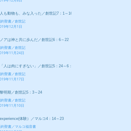
019年12月8日
■人も動物も、みな入った／創世記7：1～16
旧約聖書／創世記
019年12月1日
■ノアは神と共に歩んだ／創世記6：6～22
旧約聖書／創世記
019年11月24日
■「人は肉にすぎない」／創世記5：24～6：5
旧約聖書／創世記
019年11月17日
■黎明期／創世記5：3～24
旧約聖書／創世記
019年11月10日
experience(体験）／マルコ4：14～23
新約聖書／マルコ福音書