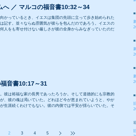
2
へ ／ マルコの福音書10:32～34
向かっているとき、イエスは集団の先頭に立って歩き始められた。
は記す。並々ならぬ雰囲気が彼らを包んだのであろう。イエスの決
2
何人をも寄せ付けない厳しさが彼の全身からみなぎっていたのだ...
2
2
福音書10:17～31
。彼は裕福な家の長男であったろうか。そして道徳的にも宗教的に
が、彼の魂は渇いていた。どれほど今が恵まれていようと、やがて
が生涯続くわけでもない。彼の内側では平安が揺らいでいた。そ...
2
2
3
4
5