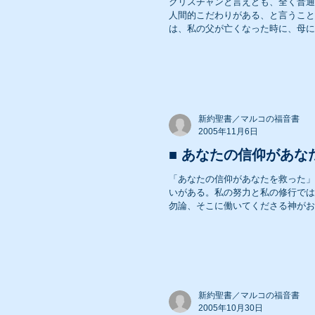
クリスチャンと言えども、全く普通
人間的こだわりがある、と言うこと
は、私の父が亡くなった時に、母に
の...
2008年 礼拝メッセージ
2006年 礼拝メッセージ
新約聖書／マルコの福音書
2005年11月6日
■ あなたの信仰があなた
2004年 礼拝メッセージ
「あなたの信仰があなたを救った」とイエスは盲
いがある。私の努力と私の修行では
勿論、そこに働いてくださる神がおら
新約聖書／マルコの福音書
2005年10月30日