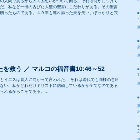
の人間であるから人間的思いがついて回る。それは何かにつけて、
2
だ。私など一冊の古びた大型の聖書にこだわりがある。その聖書
贈ったものである。４９年も連れ添った夫を失い、ぽっかりと穴
2007年 礼拝メッセージ
2
2005年 礼拝メッセージ
2
を救う ／ マルコの福音書10:46～52
1
人に向かって言われた。 それは現代でも同様の意味合
ない。私がどれだけキリストに信頼しているかが全てなのである。
2
れるからこそである。...
2
2