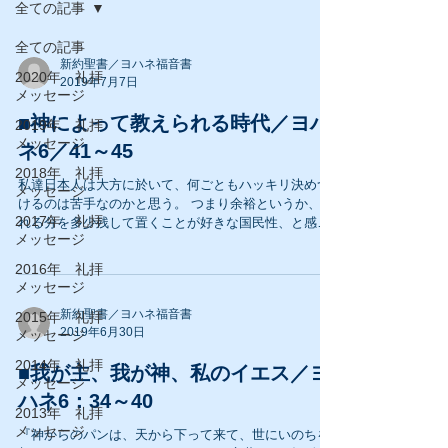
全ての記事
全ての記事
新約聖書／ヨハネ福音書
2020年 礼拝
2019年7月7日
メッセージ
■神によって教えられる時代／ヨハ
2019年 礼拝
メッセージ
ネ6／41～45
2018年 礼拝
私達日本人は大方に於いて、何ごともハッキリ決めつ
メッセージ
けるのは苦手なのかと思う。 つまり余裕というか、ぶ
2017年 礼拝
れる分を多少残して置くことが好きな国民性、と感じ
メッセージ
る。 言いたいことは、多少曖昧、いい加減でもいいじ
ゃん？・・かな。 こと外来宗教でもあるキリスト教
2016年 礼拝
は、相当はっきり確信を迫り来る...
メッセージ
新約聖書／ヨハネ福音書
2015年 礼拝
2019年6月30日
メッセージ
2014年 礼拝
■我が主、我が神、私のイエス／ヨ
メッセージ
ハネ6：34～40
2013年 礼拝
メッセージ
『神からのパンは、天から下って来て、世にいのちを