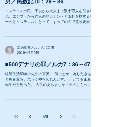
男／民数記10：29～36
イスラエルの民、子供から大人まで数十万人を引き連
れ、エジプトから約束の地カナンへと荒野を旅するモ
ーセとイスラエルにとって、すべての面で危険要素を
はらんだ旅だったが、特に危険と思えることは自分達
の居る位置を見誤ることと、水場を見失うことだっ
た。...
新約聖書／ルカの福音書
2019年6月9日
■500デナリの罪／ルカ7：36～47
牧師生活60年の先生の言葉 「何ごとか、為したきもの
と勇み立ち、危うく神を忘れんとす。」 とても正直な
先生だと思った。 人生のあらましを「主のしもべ」と
して、神の言葉に仕えた人の実感のこもった言葉は殆
どのクリスチャンの共感を呼ぶだろう。...
5
/
9