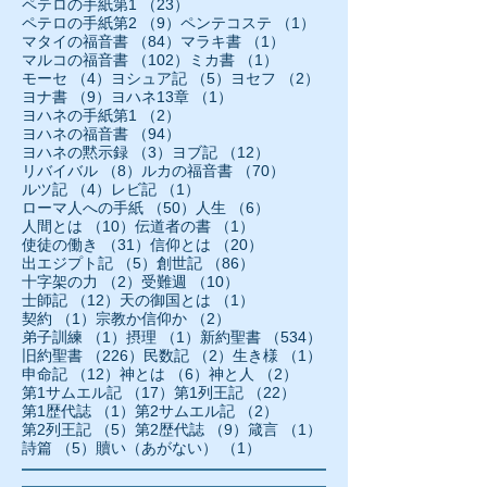
23件の記事
ペテロの手紙第1
（23）
9件の記事
1件の記事
ペテロの手紙第2
（9）
ペンテコステ
（1）
84件の記事
1件の記事
マタイの福音書
（84）
マラキ書
（1）
102件の記事
1件の記事
マルコの福音書
（102）
ミカ書
（1）
4件の記事
5件の記事
2件の記事
モーセ
（4）
ヨシュア記
（5）
ヨセフ
（2）
9件の記事
1件の記事
ヨナ書
（9）
ヨハネ13章
（1）
2件の記事
ヨハネの手紙第1
（2）
94件の記事
ヨハネの福音書
（94）
3件の記事
12件の記事
ヨハネの黙示録
（3）
ヨブ記
（12）
8件の記事
70件の記事
リバイバル
（8）
ルカの福音書
（70）
4件の記事
1件の記事
ルツ記
（4）
レビ記
（1）
50件の記事
6件の記事
ローマ人への手紙
（50）
人生
（6）
10件の記事
1件の記事
人間とは
（10）
伝道者の書
（1）
31件の記事
20件の記事
使徒の働き
（31）
信仰とは
（20）
5件の記事
86件の記事
出エジプト記
（5）
創世記
（86）
2件の記事
10件の記事
十字架の力
（2）
受難週
（10）
12件の記事
1件の記事
士師記
（12）
天の御国とは
（1）
1件の記事
2件の記事
契約
（1）
宗教か信仰か
（2）
1件の記事
1件の記事
534件の記事
弟子訓練
（1）
摂理
（1）
新約聖書
（534）
226件の記事
2件の記事
1件の記事
旧約聖書
（226）
民数記
（2）
生き様
（1）
12件の記事
6件の記事
2件の記事
申命記
（12）
神とは
（6）
神と人
（2）
17件の記事
22件の記事
第1サムエル記
（17）
第1列王記
（22）
1件の記事
2件の記事
第1歴代誌
（1）
第2サムエル記
（2）
5件の記事
9件の記事
1件の記事
第2列王記
（5）
第2歴代誌
（9）
箴言
（1）
5件の記事
1件の記事
詩篇
（5）
贖い（あがない）
（1）