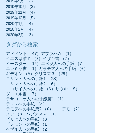
2019年9月
（2）
2件の記事
2019年10月
（3）
3件の記事
2019年11月
（4）
4件の記事
2019年12月
（5）
5件の記事
2020年1月
（4）
4件の記事
2020年2月
（4）
4件の記事
2020年3月
（3）
3件の記事
タグから検索
47件の記事
1件の記事
アドベント
（47）
アブラハム
（1）
2件の記事
7件の記事
イエスは誰？
（2）
イザヤ書
（7）
14件の記事
7件の記事
イースター
（14）
エペソ人への手紙
（7）
1件の記事
6件の記事
エレミヤ書
（1）
ガラテア人への手紙
（6）
5件の記事
29件の記事
ギデオン
（5）
クリスマス
（29）
28件の記事
コリント人への手紙1
（28）
6件の記事
コリント人への手紙2
（6）
3件の記事
9件の記事
コロサイ人への手紙
（3）
サウル
（9）
7件の記事
ダニエル書
（7）
1件の記事
テサロニケ人への手紙第1
（1）
4件の記事
テトスへの手紙
（4）
6件の記事
2件の記事
テモテへの手紙第2
（6）
ニコデモ
（2）
8件の記事
1件の記事
ノア
（8）
バプテスマ
（1）
3件の記事
ピリピ人への手紙
（3）
1件の記事
ピレモンへの手紙
（1）
2件の記事
ヘブル人への手紙
（2）