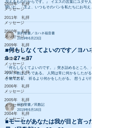
与えるものだからです。』 イエスの言葉にユダヤ人が
2012年 礼拝
聞いた。「主よ、いつもそのパンを私たちにお与えく
メッセージ
ださい。」 イエスは言われた、『わたしがいのちのパ
2011年 礼拝
ンです。』 ではクリスチャンであるあなたはいつ、イ
メッセージ
エスがいのちのパンであること...
2010年 礼拝
新約聖書／ヨハネ福音書
メッセージ
2019年6月23日
2009年 礼拝
■何もしなくてよいのです／ヨハネ
メッセージ
6：27～37
2008年 礼拝
メッセージ
「何もしなくてよいのです。」突き詰めるところ、キ
2007年 礼拝
リスト教はこうである。 人間は常に何かをしたがる生
メッセージ
き物である。 祈るより何かをしたがる。 想うより行動
だと考える。 確かにそのほうが、「やってる観」は有
2006年 礼拝
るし。 残念なことに、私などその急先鋒である。...
メッセージ
2005年 礼拝
メッセージ
旧約聖書／民数記
2019年6月16日
2004年 礼拝
メッセージ
■モーセがあなたは我が目と言った