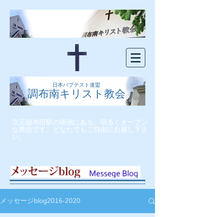
日本バプテスト連盟
調布南キリスト教会
京王線布田駅の南側にある、明るくオープン
な教会です。どなたでもご自由にお越し下さ
い。
メッセージblog2016-2020