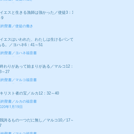
020年2月16日
■イエスと生きる漁師は強かった／使徒3：1
～9
新約聖書／使徒の働き
020年2月9日
■イエスはいわれた、わたしは生けるパンで
ある。／ヨハネ6：41～51
新約聖書／ヨハネ福音書
020年2月2日
■終わりがあって始まりがある／マルコ12：
3～27
新約聖書／マルコ福音書
020年1月26日
■キリスト者の宝／ルカ12：32～40
新約聖書／ルカの福音書
020年1月19日
■我誇るもの一つだに無し／マルコ10／17～
7
新約聖書／マルコ福音書