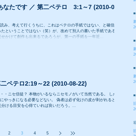
2
たです ／ 第二ペテロ 3:1～7 (2010-08-
読み、考えて行くうちに、これはペテロの手紙ではない、と確信し
2
うに見せかけて創作も出来るであろうが、第一の手紙を一年近...
2
2
テロ2:19～22 (2010-08-22)
セモノがいて当然である。 しか
要などない。 偽者は必ず化けの皮が剥がれるとき
だ。 とりあえず見分ける目安を心得ていれば良いだろう。...
2
2
3
4
5