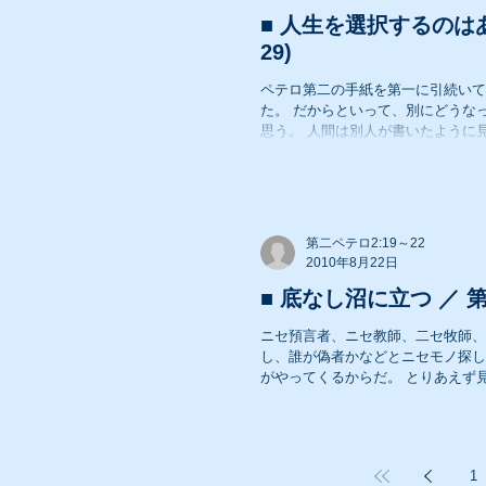
■ 人生を選択するのはあな
29)
ペテロ第二の手紙を第一に引続いて
た。 だからといって、別にどうなったということではない（笑）が、改めて別人の書いた手紙であると
思う。 人間は別人が書いたよ
第二ペテロ2:19～22
2010年8月22日
■ 底なし沼に立つ ／ 第二ペ
ニセ預言者、ニセ教師、二セ牧師、・・ニセ信徒？ 本物がいるならニ
し、誰が偽者かなどとニセモノ探しにやっきになる必
がやってくるから
1