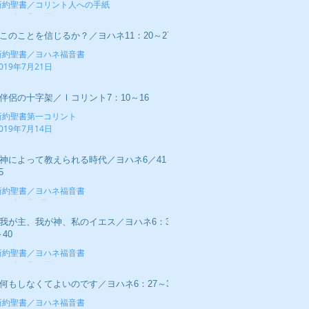
新約聖書／コリント人への手紙
019年7月28日
■このことを信じるか？／ヨハネ11：20～27
新約聖書／ヨハネ福音書
019年7月21日
■伴侶の十字架／Ⅰコリント7：10～16
新約聖書第一コリント
019年7月14日
■神によって教えられる時代／ヨハネ6／41～
5
新約聖書／ヨハネ福音書
019年7月7日
■我が主、我が神、私のイエス／ヨハネ6：34
40
新約聖書／ヨハネ福音書
019年6月30日
■何もしなくてよいのです／ヨハネ6：27～37
新約聖書／ヨハネ福音書