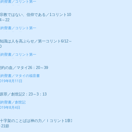
新約聖書／コリント第一
019年9月1日
■宗教ではない、信仰である／1コリント10：
4～22
新約聖書／コリント第一
019年8月25日
■知識は人を高ぶらせ／第一コリント6/12～
0
新約聖書／コリント第一
019年8月18日
契約の血／マタイ26：20～39
新約聖書／マタイの福音書
019年8月11日
■原罪／創世記2：23～3：13
旧約聖書／創世記
019年8月4日
■十字架のことばは神の力／Ⅰコリント1章17
～21節