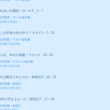
020年1月12日
■出会いの継続／ヨハネ3：1～7
新約聖書／ヨハネ福音書
020年1月5日
■この矛盾の世の中で／マタイ2：7～23
新約聖書／マタイ福音書
019年12月29日
■人生、幸せの基盤／マタイ1：18～25
新約聖書／マタイの福音書
019年12月22日
■主は断念されたのか／創世記8：13～22
旧約聖書／創世記
019年12月15日
箱舟が浮き上がった／創世記7：17～24
旧約聖書／創世記