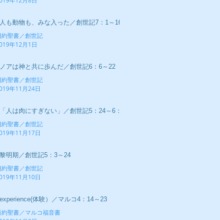
019年12月8日
■人も動物も、みな入った／創世記7：1～16
旧約聖書／創世記
019年12月1日
■ノアは神と共に歩んだ／創世記6：6～22
旧約聖書／創世記
019年11月24日
■「人は肉にすぎない」／創世記5：24～6：5
旧約聖書／創世記
019年11月17日
■黎明期／創世記5：3～24
旧約聖書／創世記
019年11月10日
experience(体験）／マルコ4：14～23
新約聖書／マルコ福音書