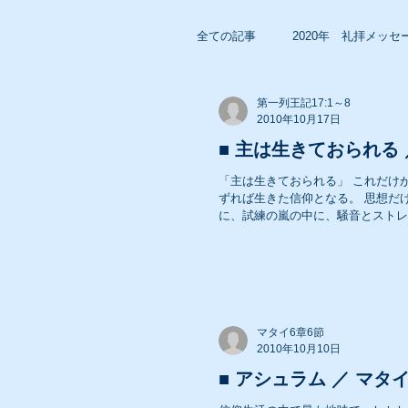
全ての記事
2020年 礼拝メッセ
第一列王記17:1～8
2018年 礼拝メッセージ
2010年10月17日
■ 主は生きておられる ／ 第
「主は生きておられる」 これだけが私達の力である、と言っても過言ではない。 生きておられる主を信
2016年 礼拝メッセージ
ずれば生きた信仰となる。 思想だけではない、理想だけではない、神学でもない。 自分が今生きる人生
に、試練の嵐の中に、騒音とストレ
2014年 礼拝メッセージ
2012年 礼拝メッセージ
マタイ6章6節
2010年10月10日
■ アシュラム ／ マタイ6章
2010年 礼拝メッセージ