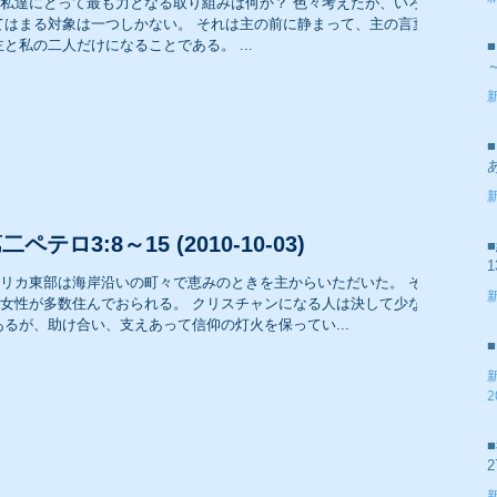
って最も力となる取り組みは何か？ 色々考えたが、いろい
2
である。 つまり、主と私の二人だけになることである。 ...
2007年 礼拝メッセージ
2
2005年 礼拝メッセージ
2
テロ3:8～15 (2010-10-03)
1
リカ東部は海岸沿いの町々で恵みのときを主からいただいた。 そこ
られる。 クリスチャンになる人は決して少なく
2
ではあるが、助け合い、支えあって信仰の灯火を保ってい...
2
2