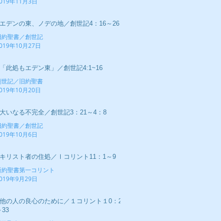
019年11月3日
■エデンの東、ノデの地／創世記4：16～26
旧約聖書／創世記
019年10月27日
■「此処もエデン東」／創世記4:1~16
創世記／旧約聖書
019年10月20日
■大いなる不完全／創世記3：21～4：8
旧約聖書／創世記
019年10月6日
■キリスト者の住処／Ⅰコリント11：1～9
新約聖書第一コリント
019年9月29日
■他の人の良心のために／１コリント１0：23
33