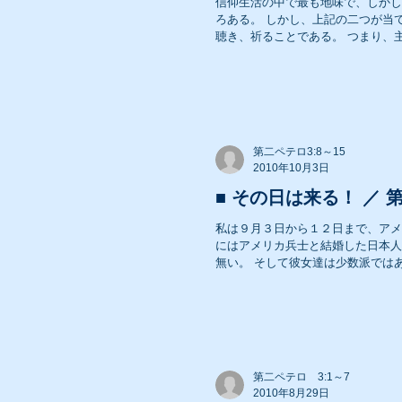
信仰生活の中で最も地味で、しかし私達にと
ろある。 しかし、上記の二つが当てはまる対象は一つしかない。 それは主の前に静まって、主の言葉を
聴き、祈ること
2008年 礼拝メッセージ
2006年 礼拝メッセージ
第二ペテロ3:8～15
2010年10月3日
■ その日は来る！ ／ 第二ペ
2004年 礼拝メッセージ
私は９月３日から１２日まで、アメ
にはアメリカ兵士と結婚した日本人女性が多数住んでお
無い。 そして彼女達は少数派
第二ペテロ 3:1～7
2010年8月29日