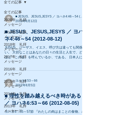
全ての記事
全ての記事
■ JESUS、JESUS,JESYS ／ ヨハネ4:46～54 (2012-08-12)
2020年 礼拝
2012年8月12日
メッセージ
■ JESUS、JESUS,JESYS ／ ヨハ
2019年 礼拝
メッセージ
ネ4:46～54 (2012-08-12)
2018年 礼拝
JUSUS、ジーザス、イエス、呼び方は違っても関係な
メッセージ
い。 大切なことはあなたの日々の生活と人生で、どれ
2017年 礼拝
ほど「この名」を呼んでいるか、である。 日本人にと
メッセージ
って「神さま」ということに何らの違和感はない。
「赤んぼ」の時から日常茶飯事に聞いてきた呼び名で
2016年 礼拝
ある。 ...
メッセージ
ヨハネ6:53～66
2015年 礼拝
2012年8月5日
メッセージ
2014年 礼拝
■ 理性を踏み越えるべき時がある
メッセージ
／ ヨハネ6:53～66 (2012-08-05)
2013年 礼拝
メッセージ
ヨハネ6：55～57節 『わたしの肉はまことの食物、わ