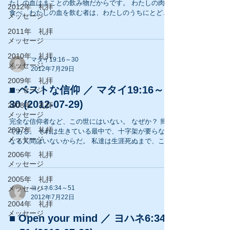
たしの血はまことの飲み物だからです。 わたしの肉を
2012年 礼拝
食べ、わたしの血を飲む者は、わたしのうちにとどま
メッセージ
り、わたしも彼のうちにとどまります。 生ける父がわ
2011年 礼拝
たしを遣わし、わたしが父によって生きているよう
メッセージ
に、わたしを食べる者...
2010年 礼拝
マタイ19:16～30
メッセージ
2012年7月29日
2009年 礼拝
■ ベストな信仰 ／ マタイ19:16～
メッセージ
30 (2012-07-29)
2008年 礼拝
メッセージ
完全な信仰者など、この世にはいない。 なぜか？ 簡単
2007年 礼拝
である。 それは生きている最中で、十字架が要らなく
メッセージ
なる人間はいないからだ。 私達は生涯死ぬまで、この
世を去るまで十字架が必要である。 しかし、ベストな
2006年 礼拝
信仰者には為れるだろう。 そう思う。...
メッセージ
2005年 礼拝
メッセージ
ヨハネ6:34～51
2012年7月22日
2004年 礼拝
メッセージ
■ Open your mind ／ ヨハネ6:34