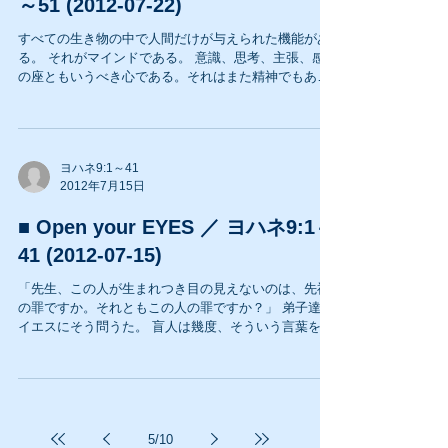
～51 (2012-07-22)
すべての生き物の中で人間だけが与えられた機能があ
る。 それがマインドである。 意識、思考、主張、感情
の座ともいうべき心である。それはまた精神でもあ
る。 人はそれぞれ個性のあるマインドを持っている。
マインドは神から与えられた素晴らしい機能である
が、クリスチャンになっ...
ヨハネ9:1～41
2012年7月15日
■ Open your EYES ／ ヨハネ9:1～
41 (2012-07-15)
「先生、この人が生まれつき目の見えないのは、先祖
の罪ですか。それともこの人の罪ですか？」 弟子達は
イエスにそう問うた。 盲人は幾度、そういう言葉を聞
いてきたのだろう。 生まれてからずっとそれを聞いて
生きて来たのである。 ...
5
/
10