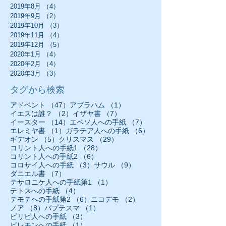
2019年8月
（4）
4件の記事
2019年9月
（2）
2件の記事
2019年10月
（3）
3件の記事
2019年11月
（4）
4件の記事
2019年12月
（5）
5件の記事
2020年1月
（4）
4件の記事
2020年2月
（4）
4件の記事
2020年3月
（3）
3件の記事
タグから検索
47件の記事
1件の記事
アドベント
（47）
アブラハム
（1）
2件の記事
7件の記事
イエスは誰？
（2）
イザヤ書
（7）
14件の記事
7件の記事
イースター
（14）
エペソ人への手紙
（7）
1件の記事
6件の記事
エレミヤ書
（1）
ガラテア人への手紙
（6）
5件の記事
29件の記事
ギデオン
（5）
クリスマス
（29）
28件の記事
コリント人への手紙1
（28）
6件の記事
コリント人への手紙2
（6）
3件の記事
9件の記事
コロサイ人への手紙
（3）
サウル
（9）
7件の記事
ダニエル書
（7）
1件の記事
テサロニケ人への手紙第1
（1）
4件の記事
テトスへの手紙
（4）
6件の記事
2件の記事
テモテへの手紙第2
（6）
ニコデモ
（2）
8件の記事
1件の記事
ノア
（8）
バプテスマ
（1）
3件の記事
ピリピ人への手紙
（3）
1件の記事
ピレモンへの手紙
（1）