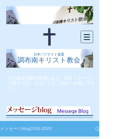
日本バプテスト連盟
調布南キリスト教会
京王線布田駅の南側にある、明るくオープン
な教会です。どなたでもご自由にお越し下さ
い。
メッセージblog2016-2020