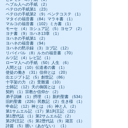
2件の記事
ヘブル人への手紙
（2）
23件の記事
ペテロの手紙第1
（23）
9件の記事
1件の記事
ペテロの手紙第2
（9）
ペンテコステ
（1）
84件の記事
1件の記事
マタイの福音書
（84）
マラキ書
（1）
102件の記事
1件の記事
マルコの福音書
（102）
ミカ書
（1）
4件の記事
5件の記事
2件の記事
モーセ
（4）
ヨシュア記
（5）
ヨセフ
（2）
9件の記事
1件の記事
ヨナ書
（9）
ヨハネ13章
（1）
2件の記事
ヨハネの手紙第1
（2）
94件の記事
ヨハネの福音書
（94）
3件の記事
12件の記事
ヨハネの黙示録
（3）
ヨブ記
（12）
8件の記事
70件の記事
リバイバル
（8）
ルカの福音書
（70）
4件の記事
1件の記事
ルツ記
（4）
レビ記
（1）
50件の記事
6件の記事
ローマ人への手紙
（50）
人生
（6）
10件の記事
1件の記事
人間とは
（10）
伝道者の書
（1）
31件の記事
20件の記事
使徒の働き
（31）
信仰とは
（20）
5件の記事
86件の記事
出エジプト記
（5）
創世記
（86）
2件の記事
10件の記事
十字架の力
（2）
受難週
（10）
12件の記事
1件の記事
士師記
（12）
天の御国とは
（1）
1件の記事
2件の記事
契約
（1）
宗教か信仰か
（2）
1件の記事
1件の記事
534件の記事
弟子訓練
（1）
摂理
（1）
新約聖書
（534）
226件の記事
2件の記事
1件の記事
旧約聖書
（226）
民数記
（2）
生き様
（1）
12件の記事
6件の記事
2件の記事
申命記
（12）
神とは
（6）
神と人
（2）
17件の記事
22件の記事
第1サムエル記
（17）
第1列王記
（22）
1件の記事
2件の記事
第1歴代誌
（1）
第2サムエル記
（2）
5件の記事
9件の記事
1件の記事
第2列王記
（5）
第2歴代誌
（9）
箴言
（1）
5件の記事
1件の記事
詩篇
（5）
贖い（あがない）
（1）