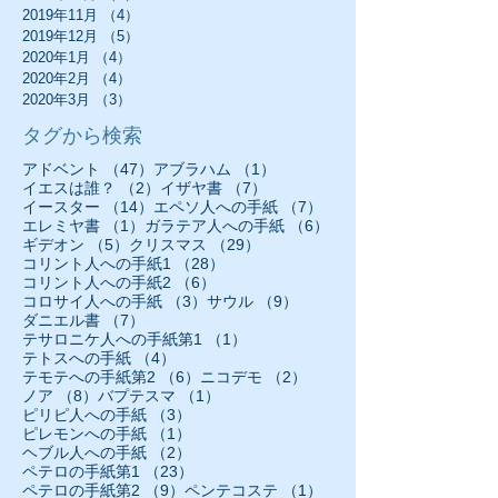
2019年11月
（4）
4件の記事
2019年12月
（5）
5件の記事
2020年1月
（4）
4件の記事
2020年2月
（4）
4件の記事
2020年3月
（3）
3件の記事
タグから検索
47件の記事
1件の記事
アドベント
（47）
アブラハム
（1）
2件の記事
7件の記事
イエスは誰？
（2）
イザヤ書
（7）
14件の記事
7件の記事
イースター
（14）
エペソ人への手紙
（7）
1件の記事
6件の記事
エレミヤ書
（1）
ガラテア人への手紙
（6）
5件の記事
29件の記事
ギデオン
（5）
クリスマス
（29）
28件の記事
コリント人への手紙1
（28）
6件の記事
コリント人への手紙2
（6）
3件の記事
9件の記事
コロサイ人への手紙
（3）
サウル
（9）
7件の記事
ダニエル書
（7）
1件の記事
テサロニケ人への手紙第1
（1）
4件の記事
テトスへの手紙
（4）
6件の記事
2件の記事
テモテへの手紙第2
（6）
ニコデモ
（2）
8件の記事
1件の記事
ノア
（8）
バプテスマ
（1）
3件の記事
ピリピ人への手紙
（3）
1件の記事
ピレモンへの手紙
（1）
2件の記事
ヘブル人への手紙
（2）
23件の記事
ペテロの手紙第1
（23）
9件の記事
1件の記事
ペテロの手紙第2
（9）
ペンテコステ
（1）