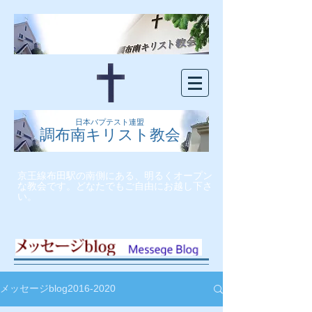
日本バプテスト連盟
調布南キリスト教会
京王線布田駅の南側にある、明るくオープン
な教会です。どなたでもご自由にお越し下さ
い。
メッセージblog2016-2020