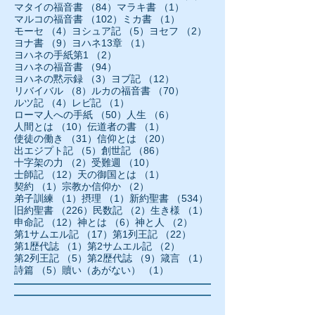
84件の記事
1件の記事
マタイの福音書
（84）
マラキ書
（1）
102件の記事
1件の記事
マルコの福音書
（102）
ミカ書
（1）
4件の記事
5件の記事
2件の記事
モーセ
（4）
ヨシュア記
（5）
ヨセフ
（2）
9件の記事
1件の記事
ヨナ書
（9）
ヨハネ13章
（1）
2件の記事
ヨハネの手紙第1
（2）
94件の記事
ヨハネの福音書
（94）
3件の記事
12件の記事
ヨハネの黙示録
（3）
ヨブ記
（12）
8件の記事
70件の記事
リバイバル
（8）
ルカの福音書
（70）
4件の記事
1件の記事
ルツ記
（4）
レビ記
（1）
50件の記事
6件の記事
ローマ人への手紙
（50）
人生
（6）
10件の記事
1件の記事
人間とは
（10）
伝道者の書
（1）
31件の記事
20件の記事
使徒の働き
（31）
信仰とは
（20）
5件の記事
86件の記事
出エジプト記
（5）
創世記
（86）
2件の記事
10件の記事
十字架の力
（2）
受難週
（10）
12件の記事
1件の記事
士師記
（12）
天の御国とは
（1）
1件の記事
2件の記事
契約
（1）
宗教か信仰か
（2）
1件の記事
1件の記事
534件の記事
弟子訓練
（1）
摂理
（1）
新約聖書
（534）
226件の記事
2件の記事
1件の記事
旧約聖書
（226）
民数記
（2）
生き様
（1）
12件の記事
6件の記事
2件の記事
申命記
（12）
神とは
（6）
神と人
（2）
17件の記事
22件の記事
第1サムエル記
（17）
第1列王記
（22）
1件の記事
2件の記事
第1歴代誌
（1）
第2サムエル記
（2）
5件の記事
9件の記事
1件の記事
第2列王記
（5）
第2歴代誌
（9）
箴言
（1）
5件の記事
1件の記事
詩篇
（5）
贖い（あがない）
（1）