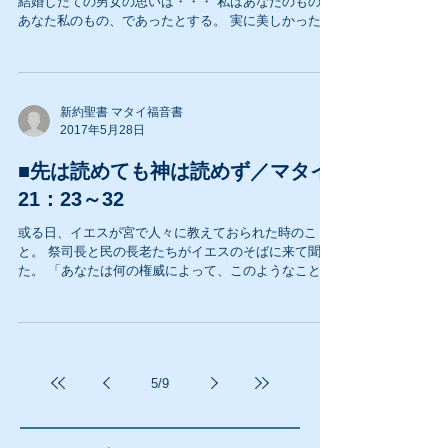
結婚したての男女の思いは・・・ 私はあなたのもの、
あなた私のもの、であったとする。 実に美しかったの
である、あの頃は。 欲しい物など何も要らなかったの
ではない、買えなかっただけである。...
新約聖書 マタイ福音書
2017年5月28日
■先は読めても神は読めず／マタイ
21：23～32
或る日、イエスが宮で人々に教えておられた時のこ
と。 祭司長と民の長老たちがイエスのそばに来て聞い
た。 「あなたは何の権威によって、このようなことを
しておられるのか？ いったい誰がその権威を授けたの
か？」 イエスは言われた。...
5
/
9