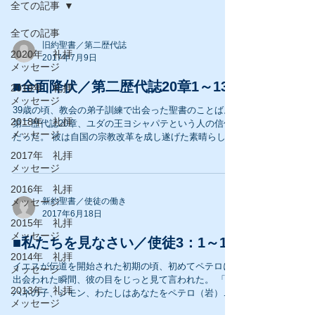
全ての記事
全ての記事
旧約聖書／第二歴代誌
2020年 礼拝
2017年7月9日
メッセージ
■全面降伏／第二歴代誌20章1～13
2019年 礼拝
メッセージ
39歳の頃、教会の弟子訓練で出会った聖書のことば。
2018年 礼拝
第二歴代誌20章、ユダの王ヨシャパテという人の信仰
メッセージ
だった。 彼は自国の宗教改革を成し遂げた素晴らしい
信仰者だった。 あるとき周囲の国々が同盟を結び、群
2017年 礼拝
れを為し、大軍勢となってユダの国を取り巻き、攻め
メッセージ
入ろうとしていた。...
2016年 礼拝
メッセージ
新約聖書／使徒の働き
2017年6月18日
2015年 礼拝
メッセージ
■私たちを見なさい／使徒3：1～16
2014年 礼拝
イエスが伝道を開始された初期の頃、初めてペテロに
メッセージ
出会われた瞬間、彼の目をじっと見て言われた。 「ヨ
2013年 礼拝
ハネの子、シモン、わたしはあなたをペテロ（岩）と
メッセージ
呼ぶ。」 岩は何年経っても岩であって、砂ではない。