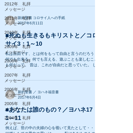
イエスはペテロの未来人間性像と、その内面を見通さ
2012年 礼拝
れたのである。...
メッセージ
2011年 礼拝
新約聖書 コロサイ人への手紙
メッセージ
2017年6月11日
2010年 礼拝
■死ぬも生きるもキリストと／コロ
メッセージ
サイ3：1～10
2009年 礼拝
メッセージ
私は自由です、とは何をもって自由と言うのだろう？
何でも出来る、何でも言える、遊ぶことも楽しむこと
2008年 礼拝
も何だって。 昔は、これが自由だと思っていた。 しか
メッセージ
し、聖書において真の自由を学んだ。 そして理解し
2007年 礼拝
た。 あれは自由ではなく、端に自由を取り違えた罪の
メッセージ
結果であったと。...
2006年 礼拝
新約聖書 ／ ヨハネ福音書
メッセージ
2017年6月4日
2005年 礼拝
■あなたは誰のもの？／ヨハネ17：
メッセージ
1～11
2004年 礼拝
メッセージ
例えば、世の中の夫婦の心を覗いて見たとして・・・