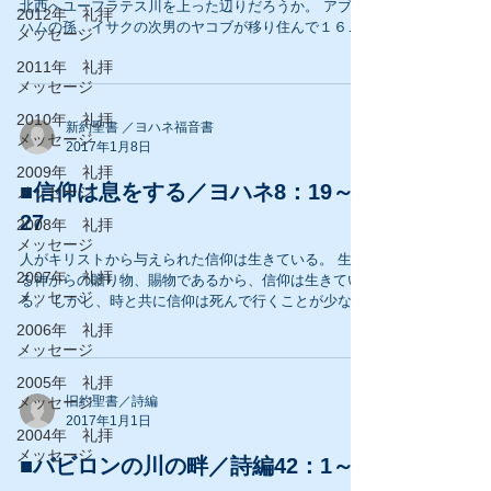
北西へユーフラテス川を上った辺りだろうか。 アブラ
2012年 礼拝
ハムの孫、イサクの次男のヤコブが移り住んで１６年
メッセージ
を過ぎた頃だった。 叔父ラバンを頼りに生きていたヤ
2011年 礼拝
コブであるが、ラバンの娘のレアとラケルの二人を娶
メッセージ
り、家業とした牧畜に精を出し、...
2010年 礼拝
新約聖書 ／ヨハネ福音書
メッセージ
2017年1月8日
2009年 礼拝
■信仰は息をする／ヨハネ8：19～
メッセージ
27
2008年 礼拝
メッセージ
人がキリストから与えられた信仰は生きている。 生け
2007年 礼拝
る神からの贈り物、賜物であるから、信仰は生きてい
メッセージ
る。 しかし、時と共に信仰は死んで行くことが少なく
ない。 それは人間が再び世の常識と道理の中に埋もれ
2006年 礼拝
て行く過程に従って、生きて弾んでいた信仰も萎んで
メッセージ
行くからだ。...
2005年 礼拝
メッセージ
旧約聖書／詩編
2017年1月1日
2004年 礼拝
メッセージ
■バビロンの川の畔／詩編42：1～5