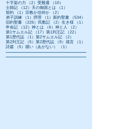
2件の記事
10件の記事
十字架の力
（2）
受難週
（10）
12件の記事
1件の記事
士師記
（12）
天の御国とは
（1）
1件の記事
2件の記事
契約
（1）
宗教か信仰か
（2）
1件の記事
1件の記事
534件の記事
弟子訓練
（1）
摂理
（1）
新約聖書
（534）
226件の記事
2件の記事
1件の記事
旧約聖書
（226）
民数記
（2）
生き様
（1）
12件の記事
6件の記事
2件の記事
申命記
（12）
神とは
（6）
神と人
（2）
17件の記事
22件の記事
第1サムエル記
（17）
第1列王記
（22）
1件の記事
2件の記事
第1歴代誌
（1）
第2サムエル記
（2）
5件の記事
9件の記事
1件の記事
第2列王記
（5）
第2歴代誌
（9）
箴言
（1）
5件の記事
1件の記事
詩篇
（5）
贖い（あがない）
（1）