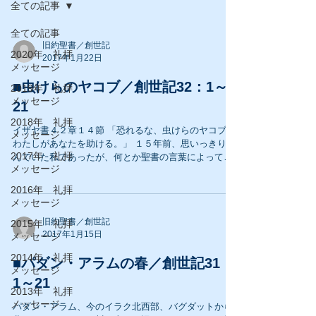
全ての記事
全ての記事
旧約聖書／創世記
2020年 礼拝
2017年1月22日
メッセージ
■虫けらのヤコブ／創世記32：1～
2019年 礼拝
メッセージ
21
2018年 礼拝
イザヤ書４２章１４節 「恐れるな、虫けらのヤコブ、
メッセージ
わたしがあなたを助ける。」 １５年前、思いっきり凹
2017年 礼拝
んでいた私であったが、何とか聖書の言葉によって引
メッセージ
き上げられたいと思っていたとき、目に飛び込んでき
た主の言葉。 「虫けら」という言葉と「わたし（神」
2016年 礼拝
があなたを助ける」がチグハグ...
メッセージ
旧約聖書／創世記
2015年 礼拝
2017年1月15日
メッセージ
2014年 礼拝
■パダン・アラムの春／創世記31：
メッセージ
1～21
2013年 礼拝
メッセージ
パダン・アラム、今のイラク北西部、バグダットから