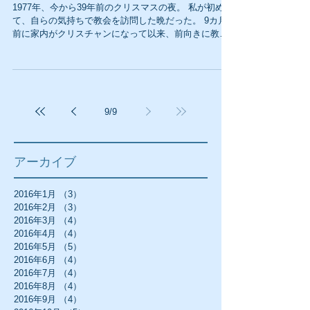
1977年、今から39年前のクリスマスの夜。 私が初め
て、自らの気持ちで教会を訪問した晩だった。 9カ月
前に家内がクリスチャンになって以来、前向きに教会
とキリストを考えた日は一度としてなかった。 その晩
も別に何らかの目的があったわけではないが、取り敢
えず多少は前向きだった。...
9
/
9
アーカイブ
2016年1月
（3）
3件の記事
2016年2月
（3）
3件の記事
2016年3月
（4）
4件の記事
2016年4月
（4）
4件の記事
2016年5月
（5）
5件の記事
2016年6月
（4）
4件の記事
2016年7月
（4）
4件の記事
2016年8月
（4）
4件の記事
2016年9月
（4）
4件の記事