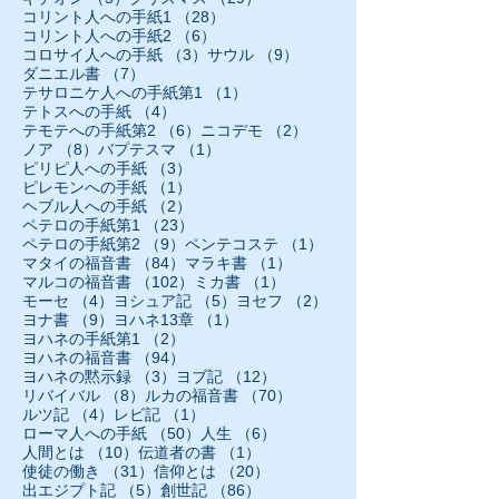
28件の記事
コリント人への手紙1
（28）
6件の記事
コリント人への手紙2
（6）
3件の記事
9件の記事
コロサイ人への手紙
（3）
サウル
（9）
7件の記事
ダニエル書
（7）
1件の記事
テサロニケ人への手紙第1
（1）
4件の記事
テトスへの手紙
（4）
6件の記事
2件の記事
テモテへの手紙第2
（6）
ニコデモ
（2）
8件の記事
1件の記事
ノア
（8）
バプテスマ
（1）
3件の記事
ピリピ人への手紙
（3）
1件の記事
ピレモンへの手紙
（1）
2件の記事
ヘブル人への手紙
（2）
23件の記事
ペテロの手紙第1
（23）
9件の記事
1件の記事
ペテロの手紙第2
（9）
ペンテコステ
（1）
84件の記事
1件の記事
マタイの福音書
（84）
マラキ書
（1）
102件の記事
1件の記事
マルコの福音書
（102）
ミカ書
（1）
4件の記事
5件の記事
2件の記事
モーセ
（4）
ヨシュア記
（5）
ヨセフ
（2）
9件の記事
1件の記事
ヨナ書
（9）
ヨハネ13章
（1）
2件の記事
ヨハネの手紙第1
（2）
94件の記事
ヨハネの福音書
（94）
3件の記事
12件の記事
ヨハネの黙示録
（3）
ヨブ記
（12）
8件の記事
70件の記事
リバイバル
（8）
ルカの福音書
（70）
4件の記事
1件の記事
ルツ記
（4）
レビ記
（1）
50件の記事
6件の記事
ローマ人への手紙
（50）
人生
（6）
10件の記事
1件の記事
人間とは
（10）
伝道者の書
（1）
31件の記事
20件の記事
使徒の働き
（31）
信仰とは
（20）
5件の記事
86件の記事
出エジプト記
（5）
創世記
（86）