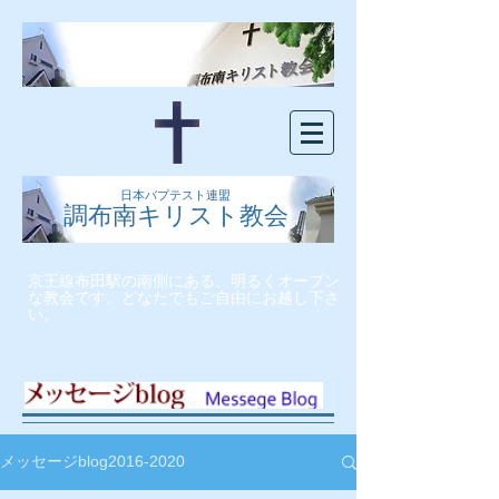
日本バプテスト連盟
調布南キリスト教会
京王線布田駅の南側にある、明るくオープン
な教会です。どなたでもご自由にお越し下さ
い。
メッセージblog2016-2020